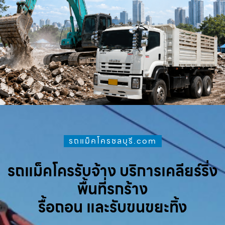
รถแม็คโครชลบุรี.com
รถแม็คโครรับจ้าง บริการเคลียร์ริ่ง
พื้นที่รกร้าง
รื้อถอน และรับขนขยะทิ้ง