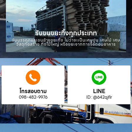
รับขนขยะทิ้งทุกประเภท
รับบรรทุกและขนย้ายขยะทิ้ง ไม่ว่าจะเป็นเศษปูน เศษไม้ เศษ
วัสดุก่อสร้าง กิ่งไม้ใหญ่ หรือขยะจากการรื้อถอนอาคาร
โทรสอบถาม
LINE
098-482-9976
ID : @642qjflr