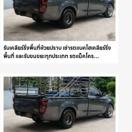
รับเคลียร์ริ่งพื้นที่ห้วยปราบ เช่ารถแบคโฮเคลียร์ริ่ง
พื้นที่ และรับขนขยะทุกประเภท รถแม็คโคร
ชลบุรี.com