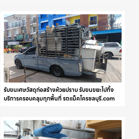
รถแม็คโครชลบุรี.com
รับขนเศษวัสดุก่อสร้างห้วยปราบ รับขนขยะไปทิ้ง
บริการครอบคลุมทุกพื้นที่ รถแม็คโครชลบุรี.com