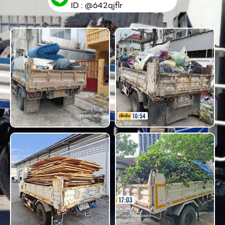
ID : @642qjflr