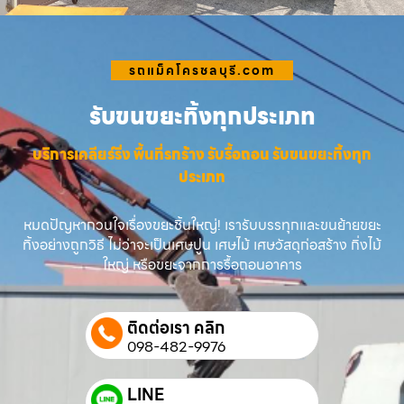
รถแม็คโครชลบุรี.com
รับขนขยะทิ้งทุกประเภท
บริการเคลียร์ริ่ง พื้นที่รกร้าง รับรื้อถอน รับขนขยะทิ้งทุก
ประเภท
หมดปัญหากวนใจเรื่องขยะชิ้นใหญ่! เรารับบรรทุกและขนย้ายขยะ
ทิ้งอย่างถูกวิธี ไม่ว่าจะเป็นเศษปูน เศษไม้ เศษวัสดุก่อสร้าง กิ่งไม้
ใหญ่ หรือขยะจากการรื้อถอนอาคาร
ติดต่อเรา คลิก
098-482-9976
LINE