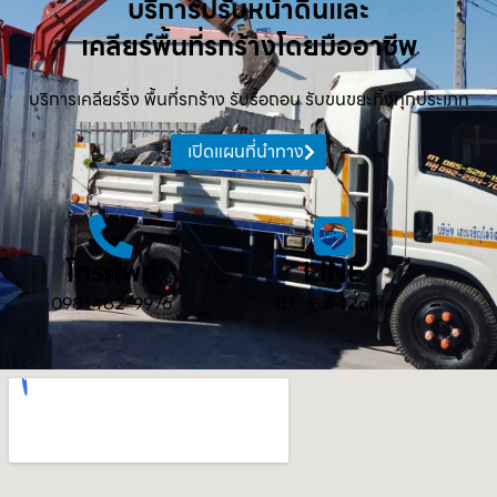
บริการปรับหน้าดินและ
เคลียร์พื้นที่รกร้างโดยมืออาชีพ
บริการเคลียร์ริ่ง พื้นที่รกร้าง รับรื้อถอน รับขนขยะทิ้งทุกประเภท
เปิดแผนที่นำทาง
โทรศัพท์
LINE
098-482-9976
ID : @642qjflr