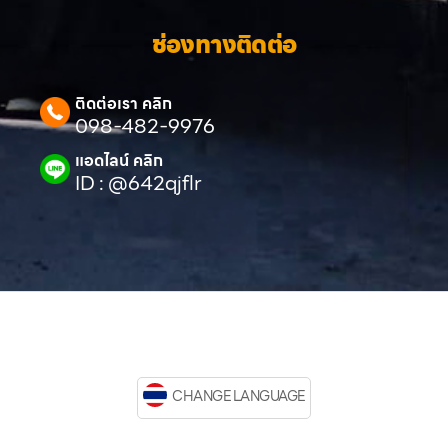
ช่องทางติดต่อ
ติดต่อเรา คลิก
098-482-9976
แอดไลน์ คลิก
ID : @642qjflr
CHANGE LANGUAGE