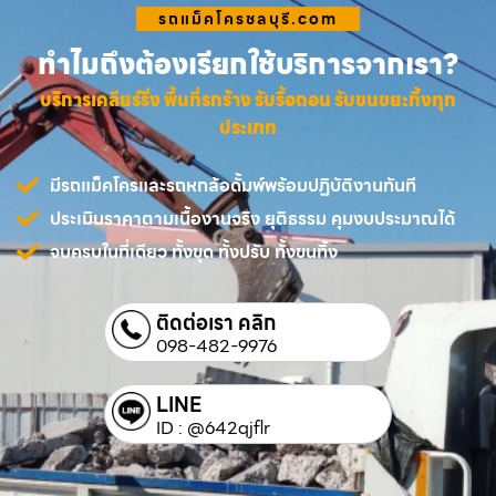
รถแม็คโครชลบุรี.com
ทำไมถึงต้องเรียกใช้บริการจากเรา?
บริการเคลียร์ริ่ง พื้นที่รกร้าง รับรื้อถอน รับขนขยะทิ้งทุก
ประเภท
มีรถแม็คโครและรถหกล้อดั้มพ์พร้อมปฏิบัติงานทันที
ประเมินราคาตามเนื้องานจริง ยุติธรรม คุมงบประมาณได้
จบครบในที่เดียว ทั้งขุด ทั้งปรับ ทั้งขนทิ้ง
ติดต่อเรา คลิก
098-482-9976
LINE
ID : @642qjflr