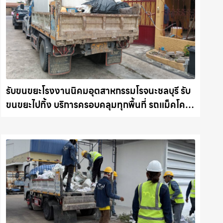
รับขนขยะโรงงานนิคมอุตสาหกรรมโรจนะชลบุรี รับ
ขนขยะไปทิ้ง บริการครอบคลุมทุกพื้นที่ รถแม็คโคร
ชลบุรี.com