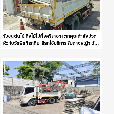
รับขนต้นไม้ กิ่งไม้ไปทิ้งศรีราชา หากคุณกำลังปวด
หัวกับวัชพืชที่รกทึบ เรียกใช้บริการ รับถางหญ้า ตัด
ต้นไม้ พร้อม รับขนต้นไม้ กิ่งไม้ไปทิ้ง รถแม็คโคร
ชลบุรี.com