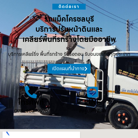
ติดต่อเรา
รถแม็คโครชลบุรี
บริการปรับหน้าดินและ
เคลียร์พื้นที่รกร้างโดยมืออาชีพ
บริการเคลียร์ริ่ง พื้นที่รกร้าง รับรื้อถอน รับขนขยะทิ้งทุกประเภท
เปิดแผนที่นำทาง
โทรศัพท์
LINE
098-482-9976
ส่งรูป ส่งพิกัด