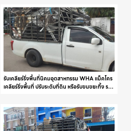
รับเคลียร์ริ่งพื้นที่นิคมอุตสาหกรรม WHA แม็คโคร
เคลียร์ริ่งพื้นที่ ปรับระดับที่ดิน หรือรับขนขยะทิ้ง รถ
แม็คโครชลบุรี.com