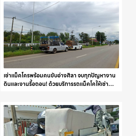
เช่าแม็คโครพร้อมคนขับอ่างศิลา จบทุกปัญหางาน
ดินและงานรื้อถอน! ด้วยบริการรถแม็คโคให้เช่า
พร้อมลุยทุกหน้างาน รถแม็คโครชลบุรี.com