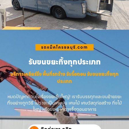
รถแม็คโครชลบุรี.com
รับขนขยะทิ้งทุกประเภท
บริการเคลียร์ริ่ง พื้นที่รกร้าง รับรื้อถอน รับขนขยะทิ้งทุก
ประเภท
หมดปัญหากวนใจเรื่องขยะชิ้นใหญ่! เรารับบรรทุกและขนย้ายขยะ
ทิ้งอย่างถูกวิธี ไม่ว่าจะเป็นเศษปูน เศษไม้ เศษวัสดุก่อสร้าง กิ่งไม้
ใหญ่ หรือขยะจากการรื้อถอนอาคาร