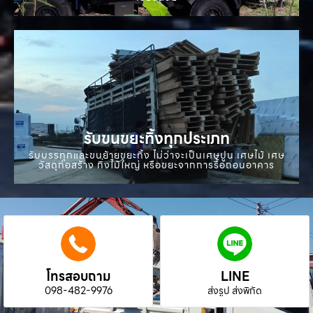
รับขนขยะทิ้งทุกประเภท
รับบรรทุกและขนย้ายขยะทิ้ง ไม่ว่าจะเป็นเศษปูน เศษไม้ เศษ
วัสดุก่อสร้าง กิ่งไม้ใหญ่ หรือขยะจากการรื้อถอนอาคาร
โทรสอบถาม
LINE
098-482-9976
ส่งรูป ส่งพิกัด