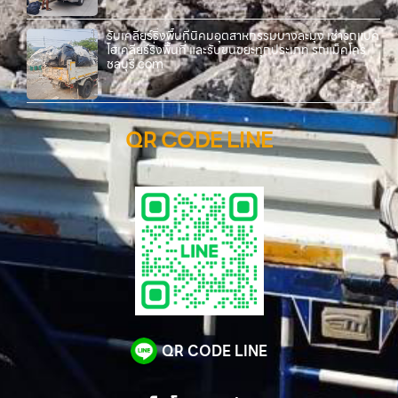
รับเคลียร์ริ่งพื้นที่นิคมอุตสาหกรรมบางละมุง เช่ารถแบค
โฮเคลียร์ริ่งพื้นที่ และรับขนขยะทุกประเภท รถแม็คโคร
ชลบุรี.com
QR CODE LINE
QR CODE LINE