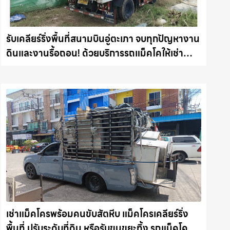
รับเคลียร์ริ่งพื้นที่สนามบินอู่ตะเภา จบทุกปัญหางาน
ดินและงานรื้อถอน! ด้วยบริการรถแม็คโคให้เช่า
พร้อมลุยทุกหน้างาน รถแม็คโครชลบุรี.com
เช่าแม็คโครพร้อมคนขับสัตหีบ แม็คโครเคลียร์ริ่ง
พื้นที่ ปรับระดับที่ดิน หรือรับขนขยะทิ้ง รถแม็คโคร