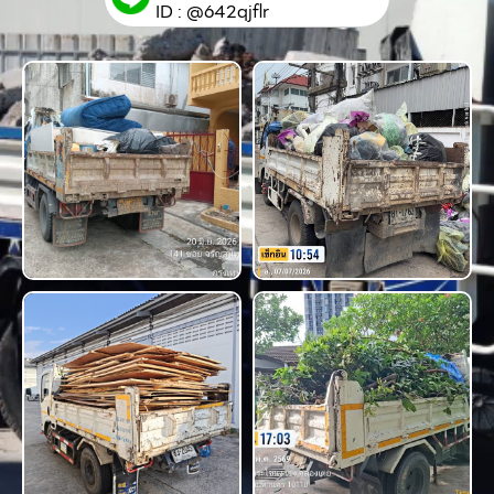
ID : @642qjflr