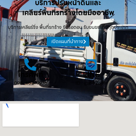
บริการปรับหน้าดินและ
เคลียร์พื้นที่รกร้างโดยมืออาชีพ
บริการเคลียร์ริ่ง พื้นที่รกร้าง รับรื้อถอน รับขนขยะทิ้งทุกประเภท
เปิดแผนที่นำทาง
โทรศัพท์
LINE
098-482-9976
ID : @642qjflr