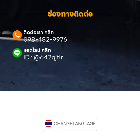
ช่องทางติดต่อ
ติดต่อเรา คลิก
098-482-9976
แอดไลน์ คลิก
ID : @642qjflr
CHANGE LANGUAGE