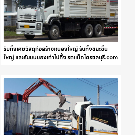
รับทิ้งเศษวัสดุก่อสร้างหนองใหญ่ รับทิ้งขยะชิ้น
ใหญ่ และรับขนของเก่าไปทิ้ง รถแม็คโครชลบุรี.com