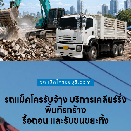
รถแม็คโครชลบุรี.com
รถแม็คโครรับจ้าง บริการเคลียร์ริ่ง
พื้นที่รกร้าง
รื้อถอน และรับขนขยะทิ้ง