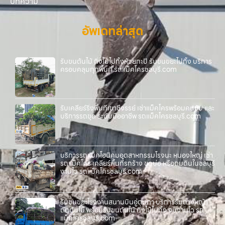
บทความ
อัพเดทล่าสุด
รับขนต้นไม้ กิ่งไม้ไปทิ้งห้วยกะปิ รับขนขยะไปทิ้ง บริการ
ครอบคลุมทุกพื้นที่ รถแม็คโครชลบุรี.com
รับเคลียร์ริ่งพื้นที่เขาชีจรรย์ เช่าแม็คโครพร้อมคนขับ และ
บริการรถขุด ระดับมืออาชีพ รถแม็คโครชลบุรี.com
บริการรถแบคโฮนิคมอุตสาหกรรมโรจนะ หนองใหญ่ เช่า
รถแม็คโคร เคลียร์พื้นที่รกร้าง ขุดบ่อ หรือถมดินในชลบุรี
งานไว รถแม็คโครชลบุรี.com
รับขนขยะโรงงานสนามบินอู่ตะเภา บริการรับถางหญ้า
ตัดต้นไม้ พร้อมรับขนต้นไม้ กิ่งไม้ไปทิ้ง จบงานไว รถ
แม็คโครชลบุรี.com