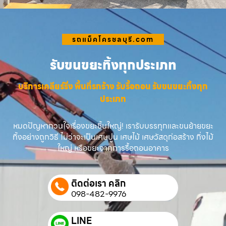
รถแม็คโครชลบุรี.com
รับขนขยะทิ้งทุกประเภท
บริการเคลียร์ริ่ง พื้นที่รกร้าง รับรื้อถอน รับขนขยะทิ้งทุก
ประเภท
หมดปัญหากวนใจเรื่องขยะชิ้นใหญ่! เรารับบรรทุกและขนย้ายขยะ
ทิ้งอย่างถูกวิธี ไม่ว่าจะเป็นเศษปูน เศษไม้ เศษวัสดุก่อสร้าง กิ่งไม้
ใหญ่ หรือขยะจากการรื้อถอนอาคาร
ติดต่อเรา คลิก
098-482-9976
LINE