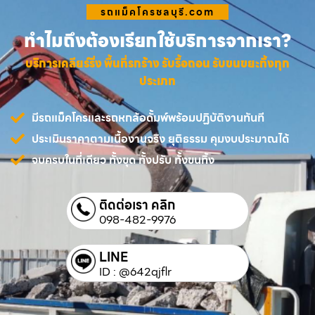
รถแม็คโครชลบุรี.com
ทำไมถึงต้องเรียกใช้บริการจากเรา?
บริการเคลียร์ริ่ง พื้นที่รกร้าง รับรื้อถอน รับขนขยะทิ้งทุก
ประเภท
มีรถแม็คโครและรถหกล้อดั้มพ์พร้อมปฏิบัติงานทันที
ประเมินราคาตามเนื้องานจริง ยุติธรรม คุมงบประมาณได้
จบครบในที่เดียว ทั้งขุด ทั้งปรับ ทั้งขนทิ้ง
ติดต่อเรา คลิก
098-482-9976
LINE
ID : @642qjflr