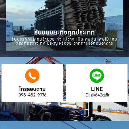
รับขนขยะทิ้งทุกประเภท
รับบรรทุกและขนย้ายขยะทิ้ง ไม่ว่าจะเป็นเศษปูน เศษไม้ เศษ
วัสดุก่อสร้าง กิ่งไม้ใหญ่ หรือขยะจากการรื้อถอนอาคาร
โทรสอบถาม
LINE
098-482-9976
ID : @642qjflr