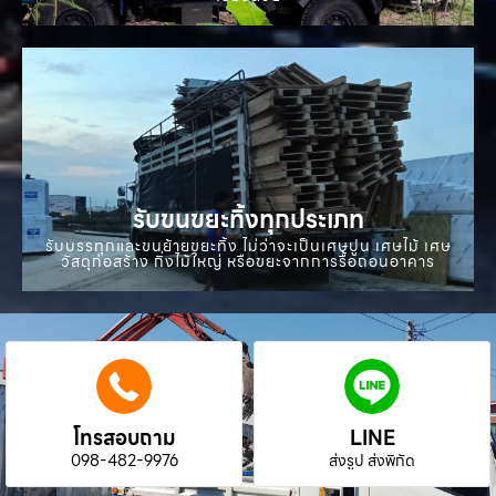
รับขนขยะทิ้งทุกประเภท
รับบรรทุกและขนย้ายขยะทิ้ง ไม่ว่าจะเป็นเศษปูน เศษไม้ เศษ
วัสดุก่อสร้าง กิ่งไม้ใหญ่ หรือขยะจากการรื้อถอนอาคาร
โทรสอบถาม
LINE
098-482-9976
ส่งรูป ส่งพิกัด