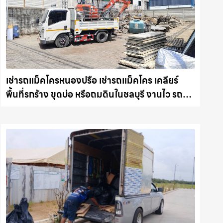
เช่ารถแม็คโครหนองปรือ เช่ารถแม็คโคร เคลียร์
พื้นที่รกร้าง ขุดบ่อ หรือถมดินในชลบุรี งานไว รถ
แม็คโครชลบุรี.com