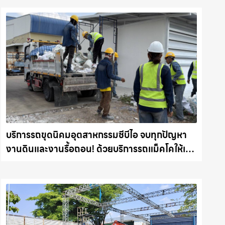
บริการรถขุดนิคมอุตสาหกรรมซีบีไอ จบทุกปัญหา
งานดินและงานรื้อถอน! ด้วยบริการรถแม็คโคให้เช่า
พร้อมลุยทุกหน้างาน รถแม็คโครชลบุรี.com