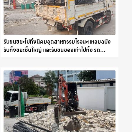
รับขนขยะไปทิ้งนิคมอุตสาหกรรมโรจนะแหลมฉบัง
รับทิ้งขยะชิ้นใหญ่ และรับขนของเก่าไปทิ้ง รถ
แม็คโครชลบุรี.com