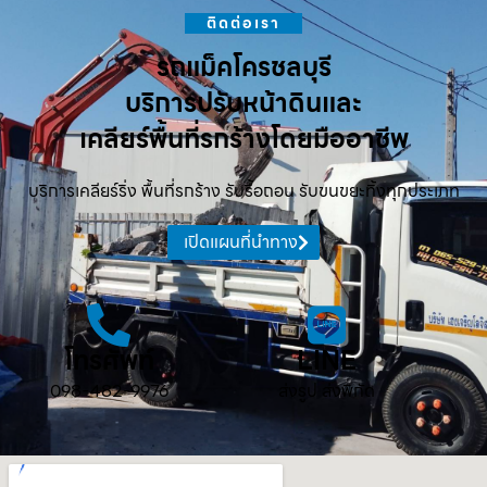
ติดต่อเรา
รถแม็คโครชลบุรี
บริการปรับหน้าดินและ
เคลียร์พื้นที่รกร้างโดยมืออาชีพ
บริการเคลียร์ริ่ง พื้นที่รกร้าง รับรื้อถอน รับขนขยะทิ้งทุกประเภท
เปิดแผนที่นำทาง
โทรศัพท์
LINE
098-482-9976
ส่งรูป ส่งพิกัด