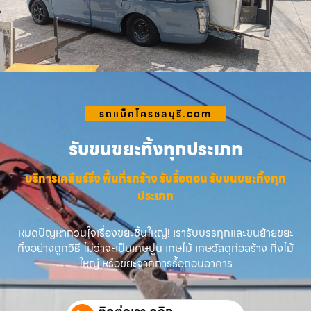
รถแม็คโครชลบุรี.com
รับขนขยะทิ้งทุกประเภท
บริการเคลียร์ริ่ง พื้นที่รกร้าง รับรื้อถอน รับขนขยะทิ้งทุก
ประเภท
หมดปัญหากวนใจเรื่องขยะชิ้นใหญ่! เรารับบรรทุกและขนย้ายขยะ
ทิ้งอย่างถูกวิธี ไม่ว่าจะเป็นเศษปูน เศษไม้ เศษวัสดุก่อสร้าง กิ่งไม้
ใหญ่ หรือขยะจากการรื้อถอนอาคาร