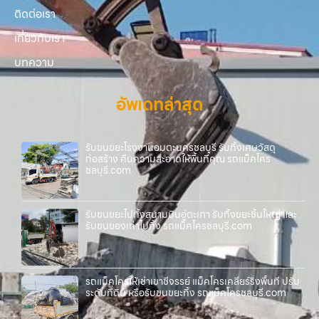
ติดต่อเรา
เกี่ยวกับเรา
บทความ
อัพเดทล่าสุด
รับขนขยะโรงงานอมตะนครชลบุรี รับทิ้งเศษวัสดุ
ก่อสร้าง คืนความสะอาดให้พื้นที่คุณ รถแม็คโคร
ชลบุรี.com
รับขนขยะไปทิ้งสนามบินอู่ตะเภา รับทิ้งขยะชิ้นใหญ่ และ
รับขนของเก่าไปทิ้ง รถแม็คโครชลบุรี.com
รถแม็คโครให้เช่าเขาชีจรรย์ แม็คโครเคลียร์ริ่งพื้นที่ ปรับ
ระดับที่ดิน หรือรับขนขยะทิ้ง รถแม็คโครชลบุรี.com