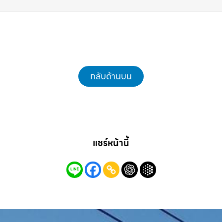
รถแม็คโครชลบุรี.com
กลับด้านบน
แชร์หน้านี้