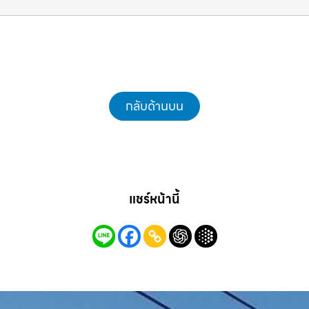
คุณ รถแม็คโครชลบุรี.com
กลับด้านบน
แชร์หน้านี้