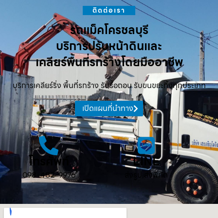
ติดต่อเรา
รถแม็คโครชลบุรี
บริการปรับหน้าดินและ
เคลียร์พื้นที่รกร้างโดยมืออาชีพ
บริการเคลียร์ริ่ง พื้นที่รกร้าง รับรื้อถอน รับขนขยะทิ้งทุกประเภท
เปิดแผนที่นำทาง
โทรศัพท์
LINE
098-482-9976
ส่งรูป ส่งพิกัด