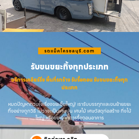
รถแม็คโครชลบุรี.com
รับขนขยะทิ้งทุกประเภท
บริการเคลียร์ริ่ง พื้นที่รกร้าง รับรื้อถอน รับขนขยะทิ้งทุก
ประเภท
หมดปัญหากวนใจเรื่องขยะชิ้นใหญ่! เรารับบรรทุกและขนย้ายขยะ
ทิ้งอย่างถูกวิธี ไม่ว่าจะเป็นเศษปูน เศษไม้ เศษวัสดุก่อสร้าง กิ่งไม้
ใหญ่ หรือขยะจากการรื้อถอนอาคาร