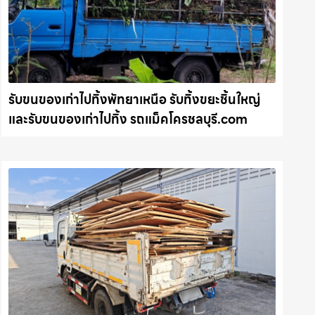
รับขนของเก่าไปทิ้งพัทยาเหนือ รับทิ้งขยะชิ้นใหญ่
และรับขนของเก่าไปทิ้ง รถแม็คโครชลบุรี.com