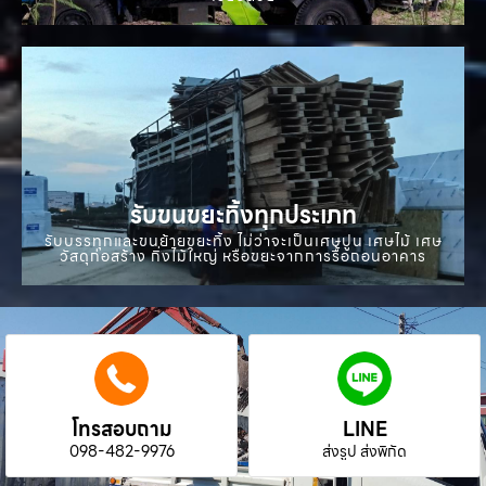
รับขนขยะทิ้งทุกประเภท
รับบรรทุกและขนย้ายขยะทิ้ง ไม่ว่าจะเป็นเศษปูน เศษไม้ เศษ
วัสดุก่อสร้าง กิ่งไม้ใหญ่ หรือขยะจากการรื้อถอนอาคาร
โทรสอบถาม
LINE
098-482-9976
ส่งรูป ส่งพิกัด