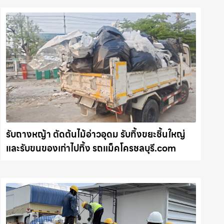
รับถางหญ้า ตัดต้นไม้อ่าวอุดม รับทิ้งขยะชิ้นใหญ่
และรับขนของเก่าไปทิ้ง รถแม็คโครชลบุรี.com