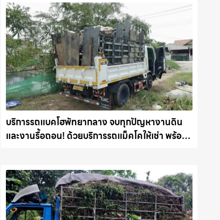
บริการรถแบคโฮพัทยากลาง จบทุกปัญหางานดิน
และงานรื้อถอน! ด้วยบริการรถแม็คโคให้เช่า พร้อม
ลุยทุกหน้างาน รถแม็คโครชลบุรี.com