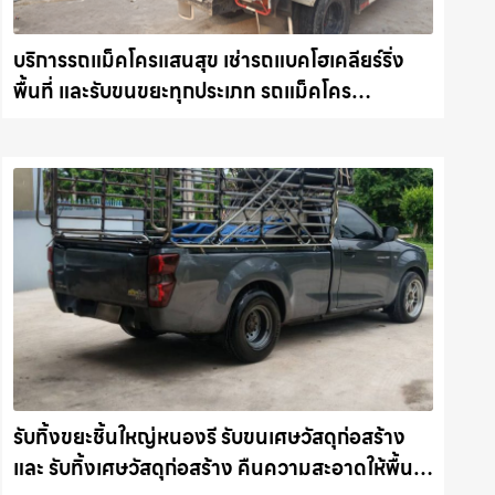
บริการรถแม็คโครแสนสุข เช่ารถแบคโฮเคลียร์ริ่ง
พื้นที่ และรับขนขยะทุกประเภท รถแม็คโคร
ชลบุรี.com
รับทิ้งขยะชิ้นใหญ่หนองรี รับขนเศษวัสดุก่อสร้าง
และ รับทิ้งเศษวัสดุก่อสร้าง คืนความสะอาดให้พื้นที่