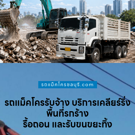
รถแม็คโครชลบุรี.com
รถแม็คโครรับจ้าง บริการเคลียร์ริ่ง
พื้นที่รกร้าง
รื้อถอน และรับขนขยะทิ้ง