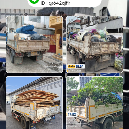
ID : @642qjflr