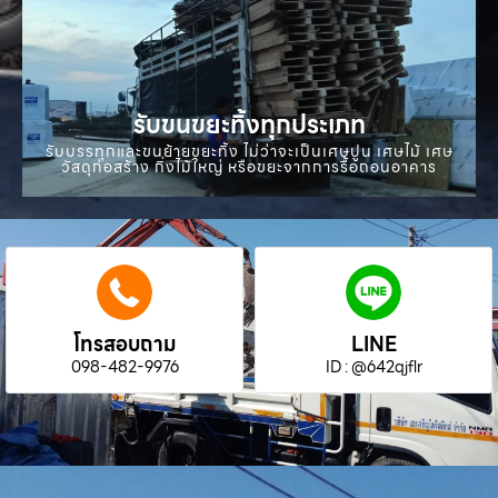
รับขนขยะทิ้งทุกประเภท
รับบรรทุกและขนย้ายขยะทิ้ง ไม่ว่าจะเป็นเศษปูน เศษไม้ เศษ
วัสดุก่อสร้าง กิ่งไม้ใหญ่ หรือขยะจากการรื้อถอนอาคาร
โทรสอบถาม
LINE
098-482-9976
ID : @642qjflr