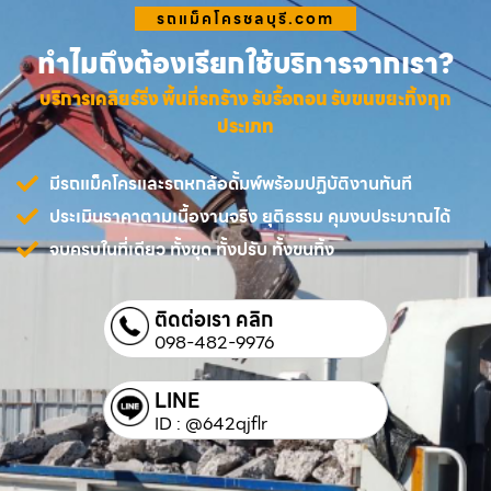
รถแม็คโครชลบุรี.com
ทำไมถึงต้องเรียกใช้บริการจากเรา?
บริการเคลียร์ริ่ง พื้นที่รกร้าง รับรื้อถอน รับขนขยะทิ้งทุก
ประเภท
มีรถแม็คโครและรถหกล้อดั้มพ์พร้อมปฏิบัติงานทันที
ประเมินราคาตามเนื้องานจริง ยุติธรรม คุมงบประมาณได้
จบครบในที่เดียว ทั้งขุด ทั้งปรับ ทั้งขนทิ้ง
ติดต่อเรา คลิก
098-482-9976
LINE
ID : @642qjflr