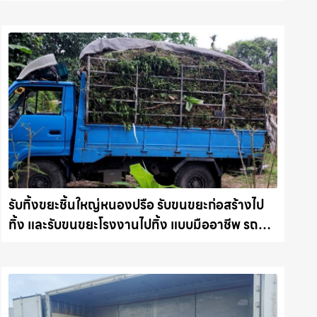
รับทิ้งขยะชิ้นใหญ่หนองปรือ รับขนขยะก่อสร้างไป
ทิ้ง และรับขนขยะโรงงานไปทิ้ง แบบมืออาชีพ รถ
แม็คโครชลบุรี.com