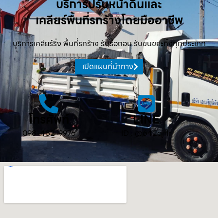
บริการปรับหน้าดินและ
เคลียร์พื้นที่รกร้างโดยมืออาชีพ
บริการเคลียร์ริ่ง พื้นที่รกร้าง รับรื้อถอน รับขนขยะทิ้งทุกประเภท
เปิดแผนที่นำทาง
โทรศัพท์
LINE
098-482-9976
ID : @642qjflr