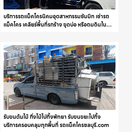
บริการรถแม็คโครนิคมอุตสาหกรรมซัมมิท เช่ารถ
แม็คโคร เคลียร์พื้นที่รกร้าง ขุดบ่อ หรือถมดินใน
ชลบุรี งานไว รถแม็คโครชลบุรี.com
รับขนต้นไม้ กิ่งไม้ไปทิ้งพัทยา รับขนขยะไปทิ้ง
บริการครอบคลุมทุกพื้นที่ รถแม็คโครชลบุรี.com