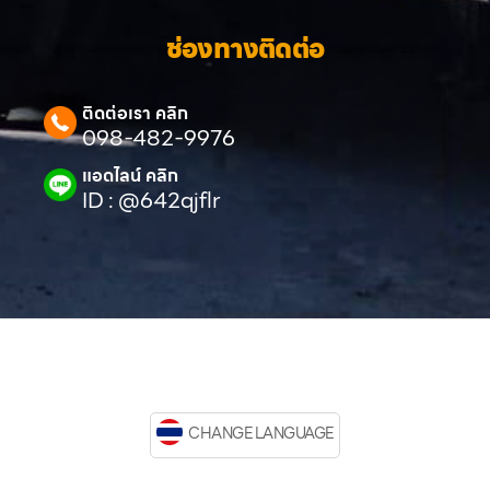
ช่องทางติดต่อ
ติดต่อเรา คลิก
098-482-9976
แอดไลน์ คลิก
ID : @642qjflr
CHANGE LANGUAGE