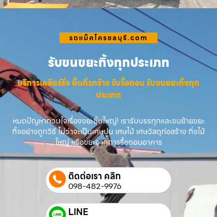
รถแม็คโครชลบุรี.com
รับขนขยะทิ้งทุกประเภท
บริการเคลียร์ริ่ง พื้นที่รกร้าง รับรื้อถอน รับขนขยะทิ้งทุก
ประเภท
หมดปัญหากวนใจเรื่องขยะชิ้นใหญ่! เรารับบรรทุกและขนย้ายขยะ
ทิ้งอย่างถูกวิธี ไม่ว่าจะเป็นเศษปูน เศษไม้ เศษวัสดุก่อสร้าง กิ่งไม้
ใหญ่ หรือขยะจากการรื้อถอนอาคาร
ติดต่อเรา คลิก
098-482-9976
LINE