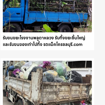
รับขนขยะโรงงานพลูตาหลวง รับทิ้งขยะชิ้นใหญ่
และรับขนของเก่าไปทิ้ง รถแม็คโครชลบุรี.com