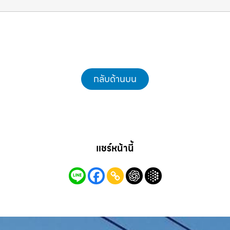
งานไว รถแม็คโครชลบุรี.com
กลับด้านบน
แชร์หน้านี้