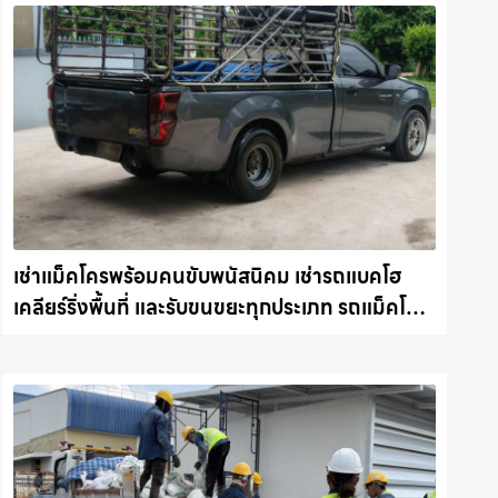
เช่าแม็คโครพร้อมคนขับพนัสนิคม เช่ารถแบคโฮ
เคลียร์ริ่งพื้นที่ และรับขนขยะทุกประเภท รถแม็คโคร
ชลบุรี.com