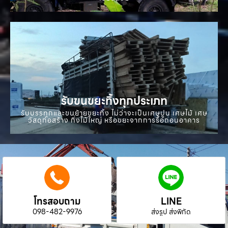
รับขนขยะทิ้งทุกประเภท
รับบรรทุกและขนย้ายขยะทิ้ง ไม่ว่าจะเป็นเศษปูน เศษไม้ เศษ
วัสดุก่อสร้าง กิ่งไม้ใหญ่ หรือขยะจากการรื้อถอนอาคาร
โทรสอบถาม
LINE
098-482-9976
ส่งรูป ส่งพิกัด