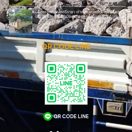
บริการรถแบคโฮศรีราชา เช่าแม็คโครพร้อมคนขับ และ
บริการรถขุด ระดับมืออาชีพ รถแม็คโครชลบุรี.com
QR CODE LINE
QR CODE LINE