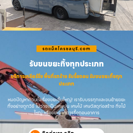
รถแม็คโครชลบุรี.com
รับขนขยะทิ้งทุกประเภท
บริการเคลียร์ริ่ง พื้นที่รกร้าง รับรื้อถอน รับขนขยะทิ้งทุก
ประเภท
หมดปัญหากวนใจเรื่องขยะชิ้นใหญ่! เรารับบรรทุกและขนย้ายขยะ
ทิ้งอย่างถูกวิธี ไม่ว่าจะเป็นเศษปูน เศษไม้ เศษวัสดุก่อสร้าง กิ่งไม้
ใหญ่ หรือขยะจากการรื้อถอนอาคาร