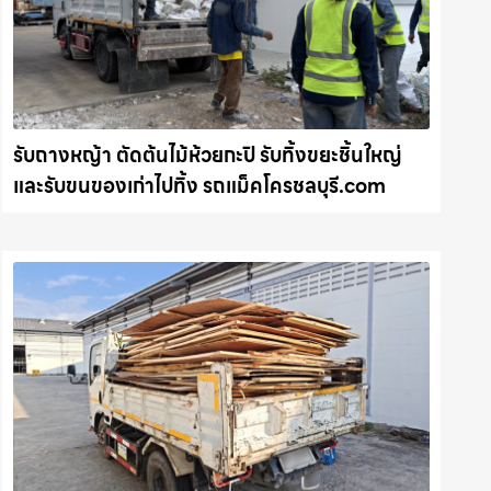
รับถางหญ้า ตัดต้นไม้ห้วยกะปิ รับทิ้งขยะชิ้นใหญ่
และรับขนของเก่าไปทิ้ง รถแม็คโครชลบุรี.com