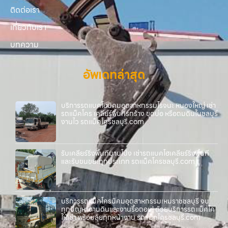
ติดต่อเรา
เกี่ยวกับเรา
บทความ
อัพเดทล่าสุด
บริการรถแบคโฮนิคมอุตสาหกรรมโรจนะ หนองใหญ่ เช่า
รถแม็คโคร เคลียร์พื้นที่รกร้าง ขุดบ่อ หรือถมดินในชลบุรี
งานไว รถแม็คโครชลบุรี.com
รับเคลียร์ริ่งพื้นที่มาบโป่ง เช่ารถแบคโฮเคลียร์ริ่งพื้นที่
และรับขนขยะทุกประเภท รถแม็คโครชลบุรี.com
บริการรถแม็คโครนิคมอุตสาหกรรมเหมราชชลบุรี จบ
ทุกปัญหางานดินและงานรื้อถอน! ด้วยบริการรถแม็คโค
ให้เช่า พร้อมลุยทุกหน้างาน รถแม็คโครชลบุรี.com