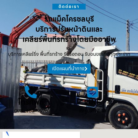
ติดต่อเรา
รถแม็คโครชลบุรี
บริการปรับหน้าดินและ
เคลียร์พื้นที่รกร้างโดยมืออาชีพ
บริการเคลียร์ริ่ง พื้นที่รกร้าง รับรื้อถอน รับขนขยะทิ้งทุกประเภท
เปิดแผนที่นำทาง
โทรศัพท์
LINE
098-482-9976
ส่งรูป ส่งพิกัด