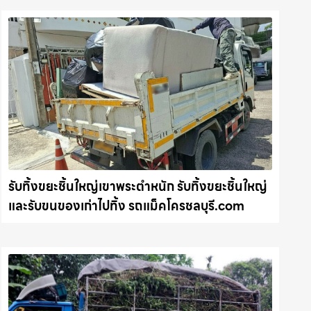
รับทิ้งขยะชิ้นใหญ่เขาพระตำหนัก รับทิ้งขยะชิ้นใหญ่
และรับขนของเก่าไปทิ้ง รถแม็คโครชลบุรี.com