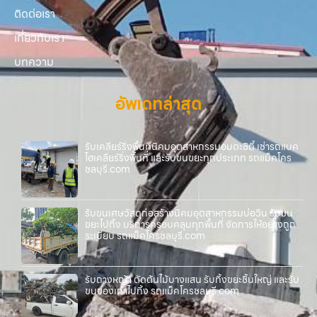
ติดต่อเรา
เกี่ยวกับเรา
บทความ
อัพเดทล่าสุด
รับเคลียร์ริ่งพื้นที่นิคมอุตสาหกรรมอมตะซิตี้ เช่ารถแบค
โฮเคลียร์ริ่งพื้นที่ และรับขนขยะทุกประเภท รถแม็คโคร
ชลบุรี.com
รับขนเศษวัสดุก่อสร้างนิคมอุตสาหกรรมบ่อวิน รับขน
ขยะไปทิ้ง บริการครอบคลุมทุกพื้นที่ จัดการให้อย่างถูก
ระเบียบ รถแม็คโครชลบุรี.com
รับถางหญ้า ตัดต้นไม้บางแสน รับทิ้งขยะชิ้นใหญ่ และรับ
ขนของเก่าไปทิ้ง รถแม็คโครชลบุรี.com