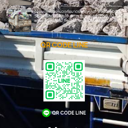
รับขนขยะโรงงานวงศ์อมาตย์ หากคุณกำลังปวดหัวกับ
วัชพืชที่รกทึบ เรียกใช้บริการ รับถางหญ้า ตัดต้นไม้
พร้อม รับขนต้นไม้ กิ่งไม้ไปทิ้ง รถแม็คโครชลบุรี.com
QR CODE LINE
QR CODE LINE