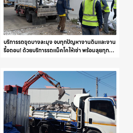
บริการรถขุดบางละมุง จบทุกปัญหางานดินและงาน
รื้อถอน! ด้วยบริการรถแม็คโคให้เช่า พร้อมลุยทุก
หน้างาน รถแม็คโครชลบุรี.com