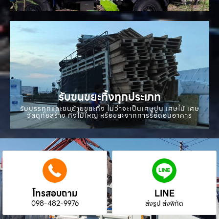
รับขนขยะทิ้งทุกประเภท
รับบรรทุกและขนย้ายขยะทิ้ง ไม่ว่าจะเป็นเศษปูน เศษไม้ เศษ
วัสดุก่อสร้าง กิ่งไม้ใหญ่ หรือขยะจากการรื้อถอนอาคาร
โทรสอบถาม
LINE
098-482-9976
ส่งรูป ส่งพิกัด