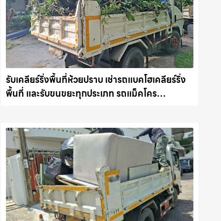
รับเคลียร์ริ่งพื้นที่ห้วยปราบ เช่ารถแบคโฮเคลียร์ริ่ง
พื้นที่ และรับขนขยะทุกประเภท รถแม็คโคร
ชลบุรี.com