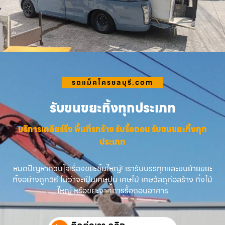
รถแม็คโครชลบุรี.com
รับขนขยะทิ้งทุกประเภท
บริการเคลียร์ริ่ง พื้นที่รกร้าง รับรื้อถอน รับขนขยะทิ้งทุก
ประเภท
หมดปัญหากวนใจเรื่องขยะชิ้นใหญ่! เรารับบรรทุกและขนย้ายขยะ
ทิ้งอย่างถูกวิธี ไม่ว่าจะเป็นเศษปูน เศษไม้ เศษวัสดุก่อสร้าง กิ่งไม้
ใหญ่ หรือขยะจากการรื้อถอนอาคาร