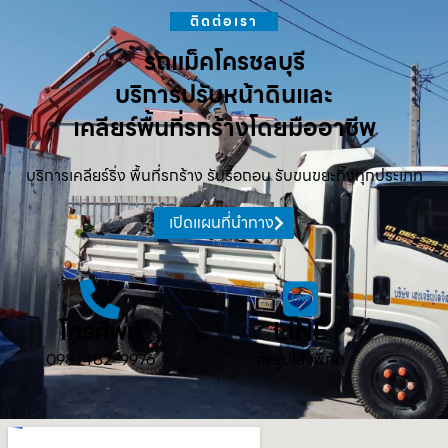
ติดต่อเรา
รถแม็คโครชลบุรี
บริการปรับหน้าดินและ
เคลียร์พื้นที่รกร้างโดยมืออาชีพ
บริการเคลียร์ริ่ง พื้นที่รกร้าง รับรื้อถอน รับขนขยะทิ้งทุกประเภท
เปิดแผนที่นำทาง
โทรศัพท์
LINE
098-482-9976
ส่งรูป ส่งพิกัด