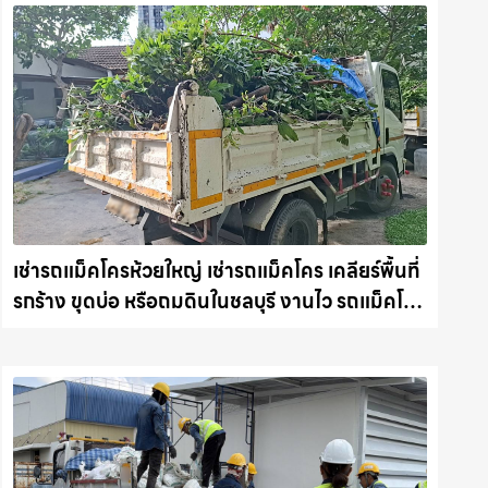
เช่ารถแม็คโครห้วยใหญ่ เช่ารถแม็คโคร เคลียร์พื้นที่
รกร้าง ขุดบ่อ หรือถมดินในชลบุรี งานไว รถแม็คโคร
ชลบุรี.com