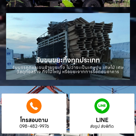
รับขนขยะทิ้งทุกประเภท
รับบรรทุกและขนย้ายขยะทิ้ง ไม่ว่าจะเป็นเศษปูน เศษไม้ เศษ
วัสดุก่อสร้าง กิ่งไม้ใหญ่ หรือขยะจากการรื้อถอนอาคาร
โทรสอบถาม
LINE
098-482-9976
ส่งรูป ส่งพิกัด