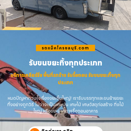
รถแม็คโครชลบุรี.com
รับขนขยะทิ้งทุกประเภท
บริการเคลียร์ริ่ง พื้นที่รกร้าง รับรื้อถอน รับขนขยะทิ้งทุก
ประเภท
หมดปัญหากวนใจเรื่องขยะชิ้นใหญ่! เรารับบรรทุกและขนย้ายขยะ
ทิ้งอย่างถูกวิธี ไม่ว่าจะเป็นเศษปูน เศษไม้ เศษวัสดุก่อสร้าง กิ่งไม้
ใหญ่ หรือขยะจากการรื้อถอนอาคาร