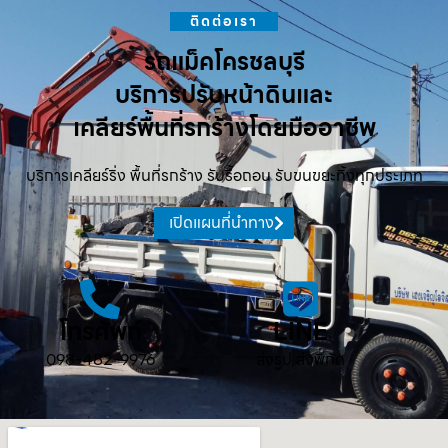
ติดต่อเรา
รถแม็คโครชลบุรี
บริการปรับหน้าดินและ
เคลียร์พื้นที่รกร้างโดยมืออาชีพ
บริการเคลียร์ริ่ง พื้นที่รกร้าง รับรื้อถอน รับขนขยะทิ้งทุกประเภท
เปิดแผนที่นำทาง
โทรศัพท์
LINE
098-482-9976
ส่งรูป ส่งพิกัด