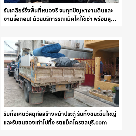
รับเคลียร์ริ่งพื้นที่หนองรี จบทุกปัญหางานดินและ
งานรื้อถอน! ด้วยบริการรถแม็คโคให้เช่า พร้อมลุย
ทุกหน้างาน รถแม็คโครชลบุรี.com
รับทิ้งเศษวัสดุก่อสร้างหน้าประดู่ รับทิ้งขยะชิ้นใหญ่
และรับขนของเก่าไปทิ้ง รถแม็คโครชลบุรี.com