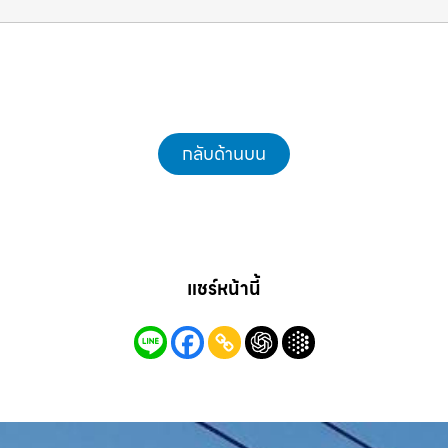
แม็คโครชลบุรี.com
กลับด้านบน
แชร์หน้านี้