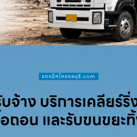
รถแม็คโครชลบุรี.com
จ้าง บริการเคลียร์ริ่ง
ื้อถอน และรับขนขยะทิ