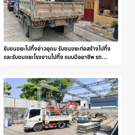
รับขนขยะไปทิ้งอ่าวอุดม รับขนขยะก่อสร้างไปทิ้ง
และรับขนขยะโรงงานไปทิ้ง แบบมืออาชีพ รถ
แม็คโครชลบุรี.com