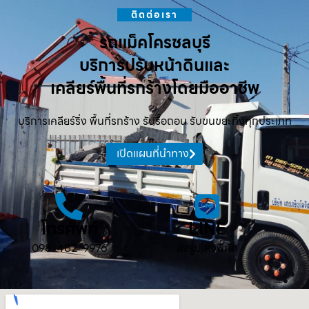
ติดต่อเรา
รถแม็คโครชลบุรี
บริการปรับหน้าดินและ
เคลียร์พื้นที่รกร้างโดยมืออาชีพ
บริการเคลียร์ริ่ง พื้นที่รกร้าง รับรื้อถอน รับขนขยะทิ้งทุกประเภท
เปิดแผนที่นำทาง
โทรศัพท์
LINE
098-482-9976
ส่งรูป ส่งพิกัด