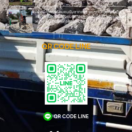
เช่าแม็คโครพร้อมคนขับชากแง้ว จบทุกปัญหางานดิน
และงานรื้อถอน! ด้วยบริการรถแม็คโคให้เช่า พร้อมลุยทุก
หน้างาน รถแม็คโครชลบุรี.com
QR CODE LINE
QR CODE LINE