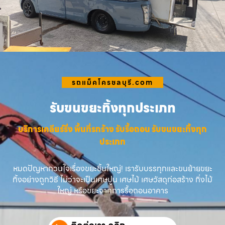
รถแม็คโครชลบุรี.com
รับขนขยะทิ้งทุกประเภท
บริการเคลียร์ริ่ง พื้นที่รกร้าง รับรื้อถอน รับขนขยะทิ้งทุก
ประเภท
หมดปัญหากวนใจเรื่องขยะชิ้นใหญ่! เรารับบรรทุกและขนย้ายขยะ
ทิ้งอย่างถูกวิธี ไม่ว่าจะเป็นเศษปูน เศษไม้ เศษวัสดุก่อสร้าง กิ่งไม้
ใหญ่ หรือขยะจากการรื้อถอนอาคาร