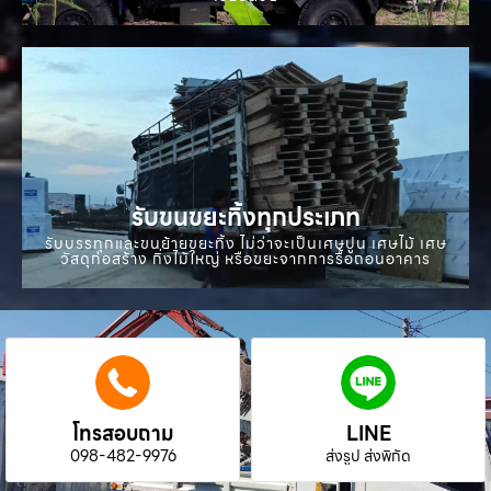
รับขนขยะทิ้งทุกประเภท
รับบรรทุกและขนย้ายขยะทิ้ง ไม่ว่าจะเป็นเศษปูน เศษไม้ เศษ
วัสดุก่อสร้าง กิ่งไม้ใหญ่ หรือขยะจากการรื้อถอนอาคาร
โทรสอบถาม
LINE
098-482-9976
ส่งรูป ส่งพิกัด