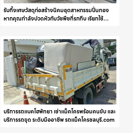
รับทิ้งเศษวัสดุก่อสร้างนิคมอุตสาหกรรมปิ่นทอง
หากคุณกำลังปวดหัวกับวัชพืชที่รกทึบ เรียกใช้
บริการ รับถางหญ้า ตัดต้นไม้ พร้อม รับขนต้นไม้ กิ่ง
ไม้ไปทิ้ง รถแม็คโครชลบุรี.com
บริการรถแบคโฮพัทยา เช่าแม็คโครพร้อมคนขับ และ
บริการรถขุด ระดับมืออาชีพ รถแม็คโครชลบุรี.com