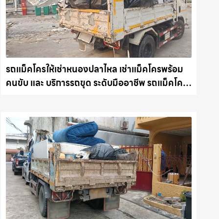
รถแม็คโครให้เช่าหนองปลาไหล เช่าแม็คโครพร้อม
คนขับ และ บริการรถขุด ระดับมืออาชีพ รถแม็คโคร
ชลบุรี.com