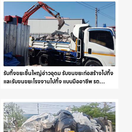
รับทิ้งขยะชิ้นใหญ่อ่าวอุดม รับขนขยะก่อสร้างไปทิ้ง
และรับขนขยะโรงงานไปทิ้ง แบบมืออาชีพ รถ
แม็คโครชลบุรี.com