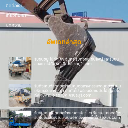
ติดต่อเรา
เกี่ยวกับเรา
บทความ
อัพเดทล่าสุด
รับขนขยะไปทิ้งเกาะจันทร์ รับทิ้งขยะชิ้นใหญ่ และรับขน
ของเก่าไปทิ้ง รถแม็คโครชลบุรี.com
รับทิ้งเศษวัสดุก่อสร้างนิคมอุตสาหกรรมพานทองเกษม
บริการรับถางหญ้า ตัดต้นไม้ พร้อมรับขนต้นไม้ กิ่งไม้ไป
ทิ้ง จบงานไว รถแม็คโครชลบุรี.com
รับขนเศษวัสดุก่อสร้างหนองปลาไหล รับขนขยะก่อสร้าง
รับขนขยะโรงงาน แบบมืออาชีพ รถแม็คโครชลบุรี.com