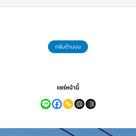
แม็คโครชลบุรี.com
กลับด้านบน
แชร์หน้านี้