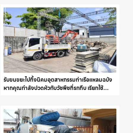
รับขนขยะไปทิ้งนิคมอุตสาหกรรมท่าเรือแหลมฉบัง
หากคุณกำลังปวดหัวกับวัชพืชที่รกทึบ เรียกใช้
บริการ รับถางหญ้า ตัดต้นไม้ พร้อม รับขนต้นไม้ กิ่ง
ไม้ไปทิ้ง รถแม็คโครชลบุรี.com