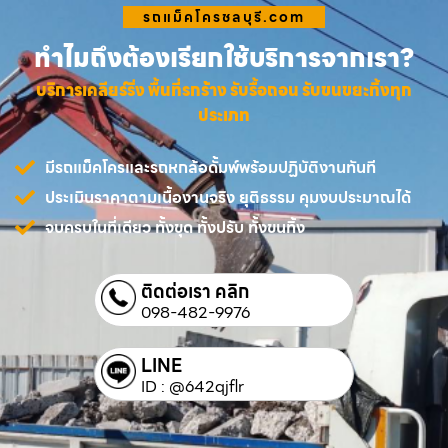
รถแม็คโครชลบุรี.com
ทำไมถึงต้องเรียกใช้บริการจากเรา?
บริการเคลียร์ริ่ง พื้นที่รกร้าง รับรื้อถอน รับขนขยะทิ้งทุก
ประเภท
มีรถแม็คโครและรถหกล้อดั้มพ์พร้อมปฏิบัติงานทันที
ประเมินราคาตามเนื้องานจริง ยุติธรรม คุมงบประมาณได้
จบครบในที่เดียว ทั้งขุด ทั้งปรับ ทั้งขนทิ้ง
ติดต่อเรา คลิก
098-482-9976
LINE
ID : @642qjflr