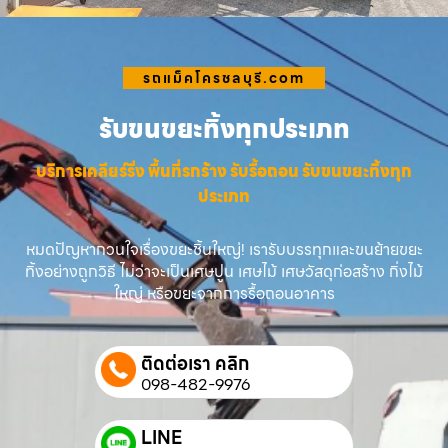
รถแม็คโครชลบุรี.com
รับขนขยะทิ้งทุกประเภท
บริการเคลียร์ริ่ง พื้นที่รกร้าง รับรื้อถอน รับขนขยะทิ้งทุก
ประเภท
หมดปัญหากวนใจเรื่องขยะชิ้นใหญ่! เรารับบรรทุกและขนย้ายขยะ
ทิ้งอย่างถูกวิธี ไม่ว่าจะเป็นเศษปูน เศษไม้ เศษวัสดุก่อสร้าง กิ่งไม้
ใหญ่ หรือขยะจากการรื้อถอนอาคาร
ติดต่อเรา คลิก
098-482-9976
LINE