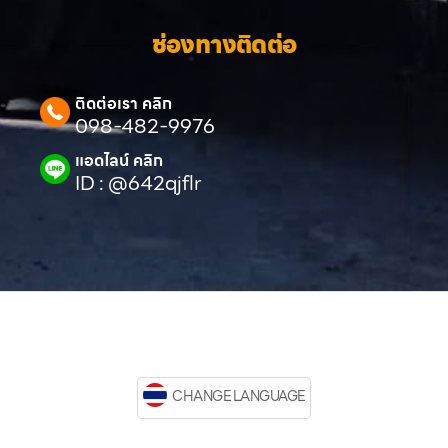
ช่องทางติดต่อ
ติดต่อเรา คลิก
098-482-9976
แอดไลน์ คลิก
ID : @642qjflr
CHANGE LANGUAGE