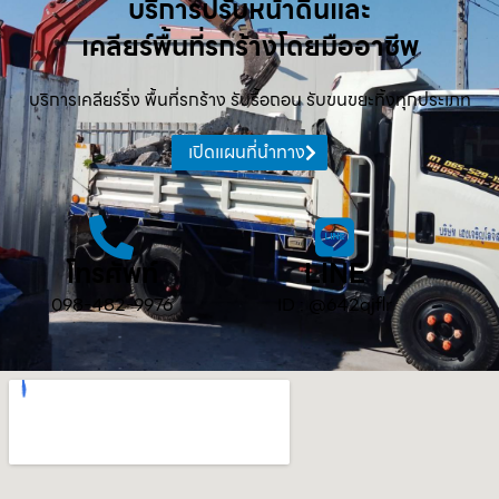
บริการปรับหน้าดินและ
เคลียร์พื้นที่รกร้างโดยมืออาชีพ
บริการเคลียร์ริ่ง พื้นที่รกร้าง รับรื้อถอน รับขนขยะทิ้งทุกประเภท
เปิดแผนที่นำทาง
โทรศัพท์
LINE
098-482-9976
ID : @642qjflr