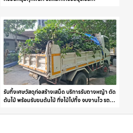
รับทิ้งเศษวัสดุก่อสร้างเสม็ด บริการรับถางหญ้า ตัด
ต้นไม้ พร้อมรับขนต้นไม้ กิ่งไม้ไปทิ้ง จบงานไว รถ
แม็คโครชลบุรี.com