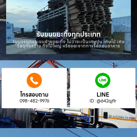
รับขนขยะทิ้งทุกประเภท
รับบรรทุกและขนย้ายขยะทิ้ง ไม่ว่าจะเป็นเศษปูน เศษไม้ เศษ
วัสดุก่อสร้าง กิ่งไม้ใหญ่ หรือขยะจากการรื้อถอนอาคาร
โทรสอบถาม
LINE
098-482-9976
ID : @642qjflr