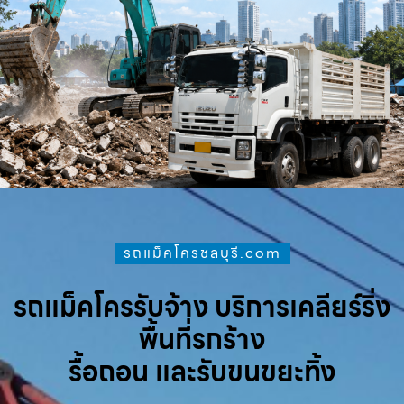
รถแม็คโครชลบุรี.com
รถแม็คโครรับจ้าง บริการเคลียร์ริ่ง
พื้นที่รกร้าง
รื้อถอน และรับขนขยะทิ้ง