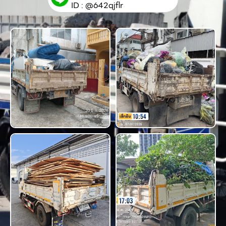
ID : @642qjflr