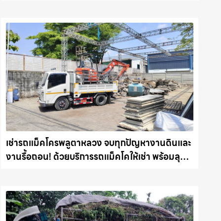
แม็คโครชลบุรี.com
เช่ารถแม็คโครพลูตาหลวง จบทุกปัญหางานดินและ
งานรื้อถอน! ด้วยบริการรถแม็คโคให้เช่า พร้อมลุย
ทุกหน้างาน รถแม็คโครชลบุรี.com