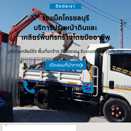
ติดต่อเรา
รถแม็คโครชลบุรี
บริการปรับหน้าดินและ
เคลียร์พื้นที่รกร้างโดยมืออาชีพ
บริการเคลียร์ริ่ง พื้นที่รกร้าง รับรื้อถอน รับขนขยะทิ้งทุกประเภท
เปิดแผนที่นำทาง
โทรศัพท์
LINE
098-482-9976
ส่งรูป ส่งพิกัด