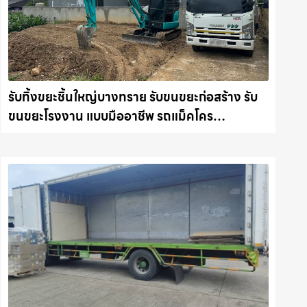
รับทิ้งขยะชิ้นใหญ่บางทราย รับขนขยะก่อสร้าง รับ
ขนขยะโรงงาน แบบมืออาชีพ รถแม็คโคร
ชลบุรี.com