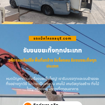
รถแม็คโครชลบุรี.com
รับขนขยะทิ้งทุกประเภท
บริการเคลียร์ริ่ง พื้นที่รกร้าง รับรื้อถอน รับขนขยะทิ้งทุก
ประเภท
หมดปัญหากวนใจเรื่องขยะชิ้นใหญ่! เรารับบรรทุกและขนย้ายขยะ
ทิ้งอย่างถูกวิธี ไม่ว่าจะเป็นเศษปูน เศษไม้ เศษวัสดุก่อสร้าง กิ่งไม้
ใหญ่ หรือขยะจากการรื้อถอนอาคาร