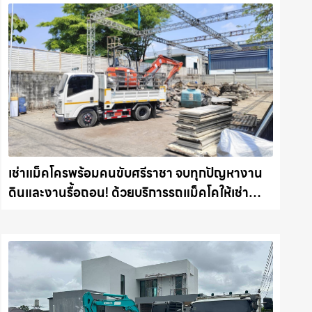
เช่าแม็คโครพร้อมคนขับศรีราชา จบทุกปัญหางาน
ดินและงานรื้อถอน! ด้วยบริการรถแม็คโคให้เช่า
พร้อมลุยทุกหน้างาน รถแม็คโครชลบุรี.com