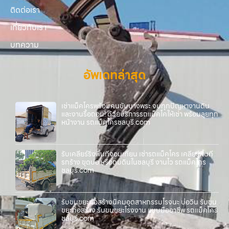
ติดต่อเรา
เกี่ยวกับเรา
บทความ
อัพเดทล่าสุด
เช่าแม็คโครพร้อมคนขับบางพระ จบทุกปัญหางานดิน
และงานรื้อถอน! ด้วยบริการรถแม็คโคให้เช่า พร้อมลุยทุก
หน้างาน รถแม็คโครชลบุรี.com
รับเคลียร์ริ่งพื้นที่จอมเทียน เช่ารถแม็คโคร เคลียร์พื้นที่
รกร้าง ขุดบ่อ หรือถมดินในชลบุรี งานไว รถแม็คโคร
ชลบุรี.com
รับขนขยะก่อสร้างนิคมอุตสาหกรรมโรจนะ บ่อวิน รับขน
ขยะก่อสร้าง รับขนขยะโรงงาน แบบมืออาชีพ รถแม็คโคร
ชลบุรี.com