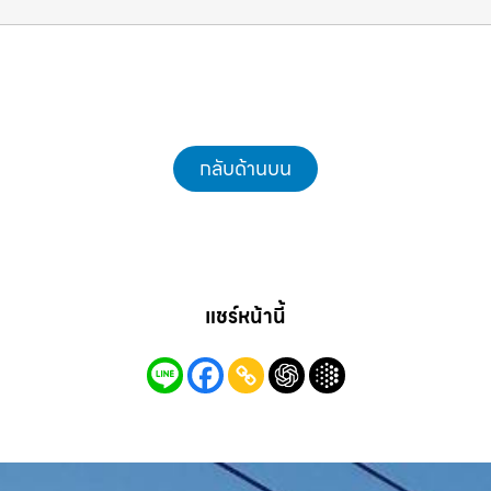
แม็คโครชลบุรี.com
กลับด้านบน
แชร์หน้านี้