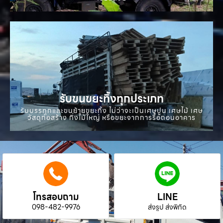
รับขนขยะทิ้งทุกประเภท
รับบรรทุกและขนย้ายขยะทิ้ง ไม่ว่าจะเป็นเศษปูน เศษไม้ เศษ
วัสดุก่อสร้าง กิ่งไม้ใหญ่ หรือขยะจากการรื้อถอนอาคาร
โทรสอบถาม
LINE
098-482-9976
ส่งรูป ส่งพิกัด