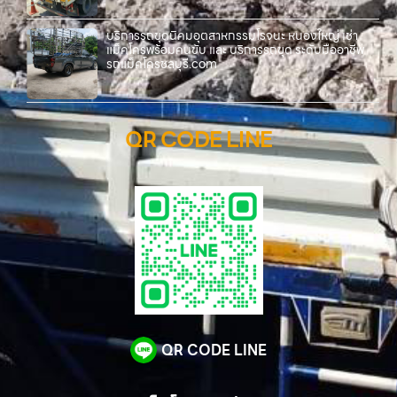
บริการรถขุดนิคมอุตสาหกรรมโรจนะ หนองใหญ่ เช่า
แม็คโครพร้อมคนขับ และ บริการรถขุด ระดับมืออาชีพ
รถแม็คโครชลบุรี.com
QR CODE LINE
QR CODE LINE