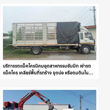
บริการรถแม็คโครนิคมอุตสาหกรรมซัมมิท เช่ารถ
แม็คโคร เคลียร์พื้นที่รกร้าง ขุดบ่อ หรือถมดินใน
ชลบุรี งานไว รถแม็คโครชลบุรี.com