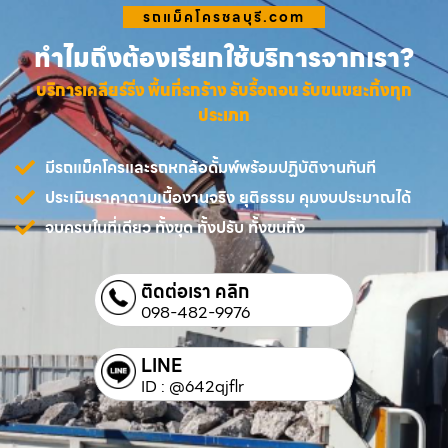
รถแม็คโครชลบุรี.com
ทำไมถึงต้องเรียกใช้บริการจากเรา?
บริการเคลียร์ริ่ง พื้นที่รกร้าง รับรื้อถอน รับขนขยะทิ้งทุก
ประเภท
มีรถแม็คโครและรถหกล้อดั้มพ์พร้อมปฏิบัติงานทันที
ประเมินราคาตามเนื้องานจริง ยุติธรรม คุมงบประมาณได้
จบครบในที่เดียว ทั้งขุด ทั้งปรับ ทั้งขนทิ้ง
ติดต่อเรา คลิก
098-482-9976
LINE
ID : @642qjflr