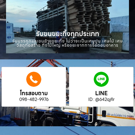
รับขนขยะทิ้งทุกประเภท
รับบรรทุกและขนย้ายขยะทิ้ง ไม่ว่าจะเป็นเศษปูน เศษไม้ เศษ
วัสดุก่อสร้าง กิ่งไม้ใหญ่ หรือขยะจากการรื้อถอนอาคาร
โทรสอบถาม
LINE
098-482-9976
ID : @642qjflr