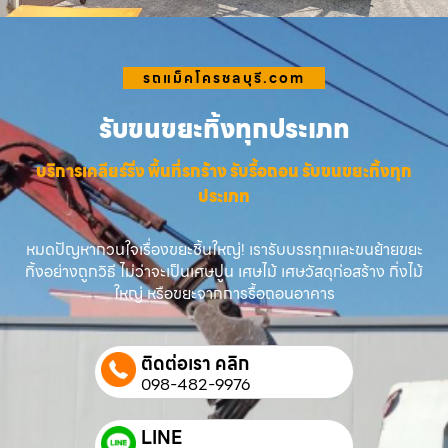
รถแม็คโครชลบุรี.com
รับขนขยะทิ้งทุกประเภท
บริการเคลียร์ริ่ง พื้นที่รกร้าง รับรื้อถอน รับขนขยะทิ้งทุก
ประเภท
หมดปัญหากวนใจเรื่องขยะชิ้นใหญ่! เรารับบรรทุกและขนย้ายขยะ
ทิ้งอย่างถูกวิธี ไม่ว่าจะเป็นเศษปูน เศษไม้ เศษวัสดุก่อสร้าง กิ่งไม้
ใหญ่ หรือขยะจากการรื้อถอนอาคาร
ติดต่อเรา คลิก
098-482-9976
LINE