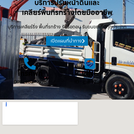
บริการปรับหน้าดินและ
เคลียร์พื้นที่รกร้างโดยมืออาชีพ
บริการเคลียร์ริ่ง พื้นที่รกร้าง รับรื้อถอน รับขนขยะทิ้งทุกประเภท
เปิดแผนที่นำทาง
โทรศัพท์
LINE
098-482-9976
ID : @642qjflr