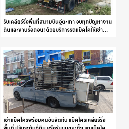
รับเคลียร์ริ่งพื้นที่สนามบินอู่ตะเภา จบทุกปัญหางาน
ดินและงานรื้อถอน! ด้วยบริการรถแม็คโคให้เช่า
พร้อมลุยทุกหน้างาน รถแม็คโครชลบุรี.com
เช่าแม็คโครพร้อมคนขับสัตหีบ แม็คโครเคลียร์ริ่ง
พื้นที่ ปรับระดับที่ดิน หรือรับขนขยะทิ้ง รถแม็คโคร