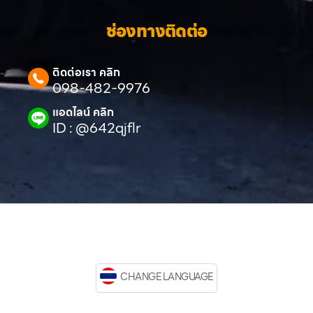
ช่องทางติดต่อ
ติดต่อเรา คลิก
098-482-9976
แอดไลน์ คลิก
ID : @642qjflr
CHANGE LANGUAGE