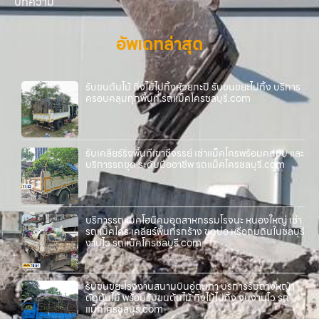
บทความ
อัพเดทล่าสุด
รับขนต้นไม้ กิ่งไม้ไปทิ้งห้วยกะปิ รับขนขยะไปทิ้ง บริการ
ครอบคลุมทุกพื้นที่ รถแม็คโครชลบุรี.com
รับเคลียร์ริ่งพื้นที่เขาชีจรรย์ เช่าแม็คโครพร้อมคนขับ และ
บริการรถขุด ระดับมืออาชีพ รถแม็คโครชลบุรี.com
บริการรถแบคโฮนิคมอุตสาหกรรมโรจนะ หนองใหญ่ เช่า
รถแม็คโคร เคลียร์พื้นที่รกร้าง ขุดบ่อ หรือถมดินในชลบุรี
งานไว รถแม็คโครชลบุรี.com
รับขนขยะโรงงานสนามบินอู่ตะเภา บริการรับถางหญ้า
ตัดต้นไม้ พร้อมรับขนต้นไม้ กิ่งไม้ไปทิ้ง จบงานไว รถ
แม็คโครชลบุรี.com