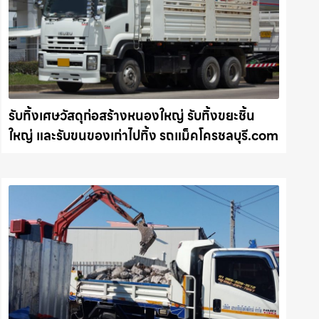
รับทิ้งเศษวัสดุก่อสร้างหนองใหญ่ รับทิ้งขยะชิ้น
ใหญ่ และรับขนของเก่าไปทิ้ง รถแม็คโครชลบุรี.com