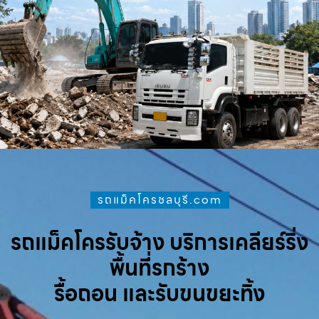
รถแม็คโครชลบุรี.com
รถแม็คโครรับจ้าง บริการเคลียร์ริ่ง
พื้นที่รกร้าง
รื้อถอน และรับขนขยะทิ้ง