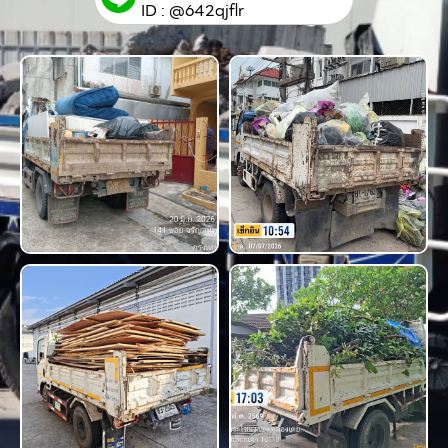
ID : @642qjflr