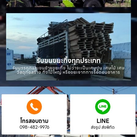
รับขนขยะทิ้งทุกประเภท
รับบรรทุกและขนย้ายขยะทิ้ง ไม่ว่าจะเป็นเศษปูน เศษไม้ เศษ
วัสดุก่อสร้าง กิ่งไม้ใหญ่ หรือขยะจากการรื้อถอนอาคาร
โทรสอบถาม
LINE
098-482-9976
ส่งรูป ส่งพิกัด