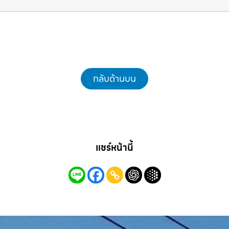
แม็คโครชลบุรี.com
กลับด้านบน
แชร์หน้านี้