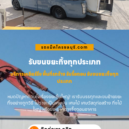
รถแม็คโครชลบุรี.com
รับขนขยะทิ้งทุกประเภท
บริการเคลียร์ริ่ง พื้นที่รกร้าง รับรื้อถอน รับขนขยะทิ้งทุก
ประเภท
หมดปัญหากวนใจเรื่องขยะชิ้นใหญ่! เรารับบรรทุกและขนย้ายขยะ
ทิ้งอย่างถูกวิธี ไม่ว่าจะเป็นเศษปูน เศษไม้ เศษวัสดุก่อสร้าง กิ่งไม้
ใหญ่ หรือขยะจากการรื้อถอนอาคาร