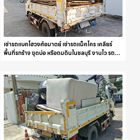
เช่ารถแบคโฮวงศ์อมาตย์ เช่ารถแม็คโคร เคลียร์
พื้นที่รกร้าง ขุดบ่อ หรือถมดินในชลบุรี งานไว รถ
แม็คโครชลบุรี.com