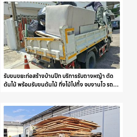
รับขนขยะก่อสร้างบ้านปึก บริการรับถางหญ้า ตัด
ต้นไม้ พร้อมรับขนต้นไม้ กิ่งไม้ไปทิ้ง จบงานไว รถ
แม็คโครชลบุรี.com