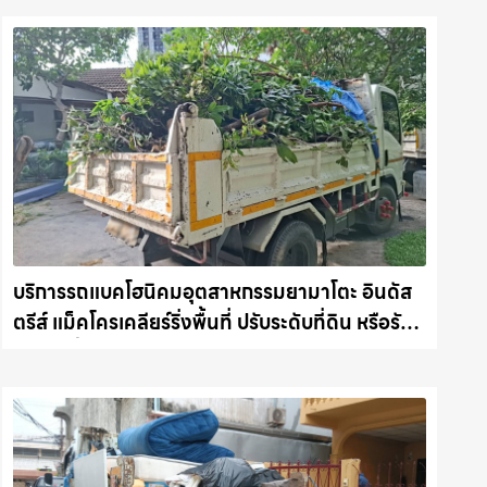
บริการรถแบคโฮนิคมอุตสาหกรรมยามาโตะ อินดัส
ตรีส์ แม็คโครเคลียร์ริ่งพื้นที่ ปรับระดับที่ดิน หรือรับ
ขนขยะทิ้ง รถแม็คโครชลบุรี.com