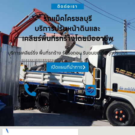
ติดต่อเรา
รถแม็คโครชลบุรี
บริการปรับหน้าดินและ
เคลียร์พื้นที่รกร้างโดยมืออาชีพ
บริการเคลียร์ริ่ง พื้นที่รกร้าง รับรื้อถอน รับขนขยะทิ้งทุกประเภท
เปิดแผนที่นำทาง
โทรศัพท์
LINE
098-482-9976
ส่งรูป ส่งพิกัด