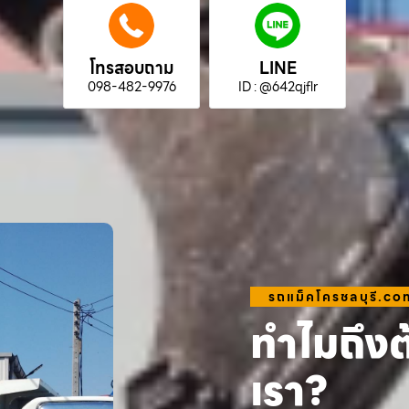
โทรสอบถาม
LINE
098-482-9976
ID : @642qjflr
รถแม็คโครชลบุรี.co
ทำไมถึงต
เรา?