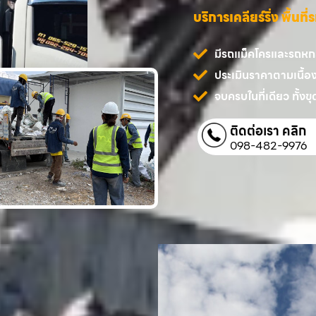
บริการเคลียร์ริ่ง พื้นท
มีรถแม็คโครและรถหกล้
ประเมินราคาตามเนื้อ
จบครบในที่เดียว ทั้งขุด
ติดต่อเรา คลิก
098-482-9976