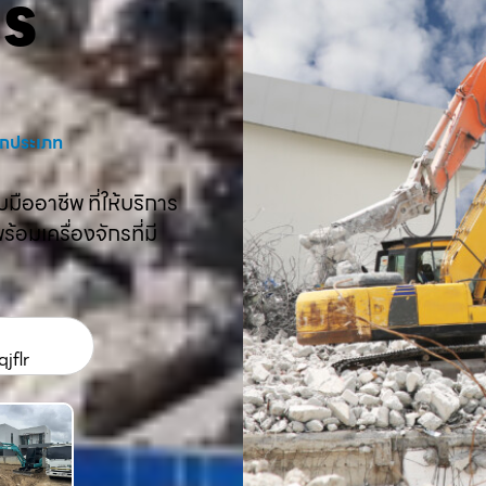
คร
งทุกประเภท
ืออาชีพ ที่ให้บริการ
อมเครื่องจักรที่มี
jflr