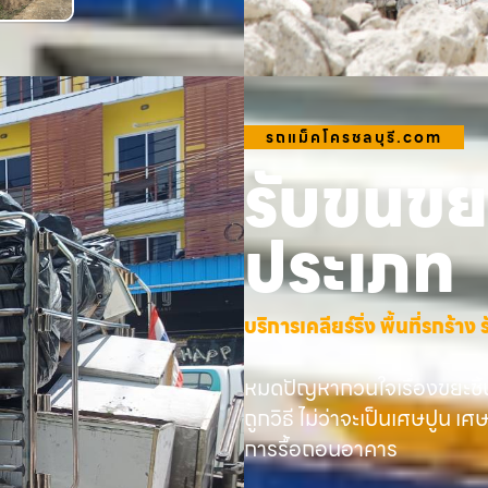
รถแม็คโครชลบุรี.com
รับขนขยะ
ประเภท
บริการเคลียร์ริ่ง พื้นที่รกร้
หมดปัญหากวนใจเรื่องขยะชิ้
ถูกวิธี ไม่ว่าจะเป็นเศษปูน เศ
การรื้อถอนอาคาร