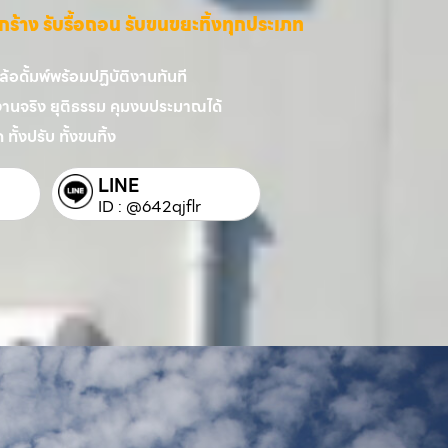
ี่รกร้าง รับรื้อถอน รับขนขยะทิ้งทุกประเภท
อดั้มพ์พร้อมปฏิบัติงานทันที
งานจริง ยุติธรรม คุมงบประมาณได้
 ทั้งปรับ ทั้งขนทิ้ง
LINE
ID : @642qjflr