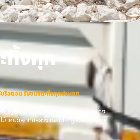
ทิ้งทุก
าง รับรื้อถอน รับขนขยะทิ้งทุกประเภท
นใหญ่! เรารับบรรทุกและขนย้ายขยะทิ้งอย่าง
ษไม้ เศษวัสดุก่อสร้าง กิ่งไม้ใหญ่ หรือขยะจาก