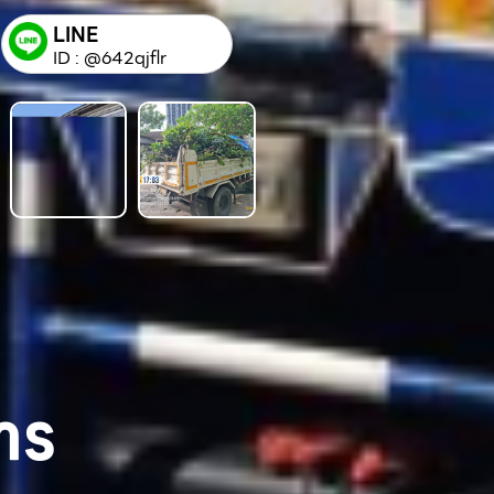
LINE
ID : @642qjflr
าร