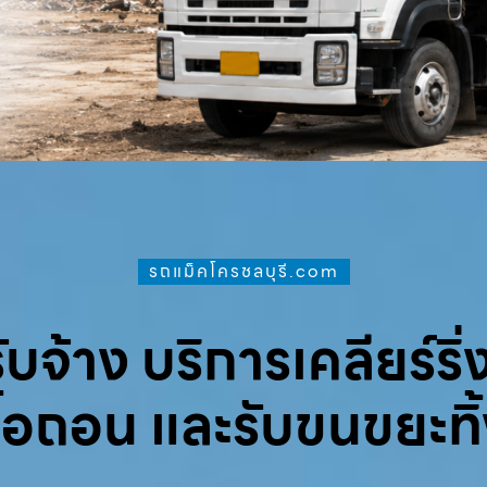
รถแม็คโครชลบุรี.com
จ้าง บริการเคลียร์ริ่ง
ื้อถอน และรับขนขยะทิ