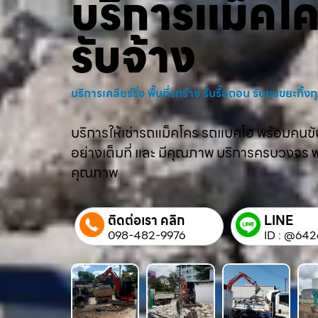
บริการแม็คโ
รับจ้าง
บริการเคลียร์ริ่ง พื้นที่รกร้าง รับรื้อถอน รับขนขยะทิ้
บริการให้เช่ารถแม็คโคร รถแบคโฮ พร้อมคนขับม
อย่างเต็มที่ และ มีคุณภาพ บริการครบวงจร พร้
คุณภาพ
ติดต่อเรา คลิก
LINE
098-482-9976
ID : @642q