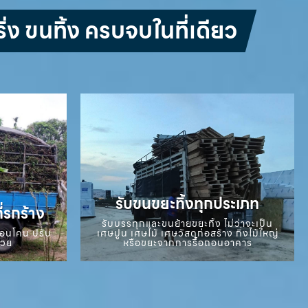
่ง ขนทิ้ง ครบจบในที่เดียว
รับขนขยะทิ้งทุกประเภท
ี่รกร้าง
รับบรรทุกและขนย้ายขยะทิ้ง ไม่ว่าจะเป็น
ถอนโคน ปรับ
เศษปูน เศษไม้ เศษวัสดุก่อสร้าง กิ่งไม้ใหญ่
สวย
หรือขยะจากการรื้อถอนอาคาร