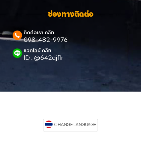
ช่องทางติดต่อ
ติดต่อเรา คลิก
098-482-9976
แอดไลน์ คลิก
ID : @642qjflr
CHANGE LANGUAGE