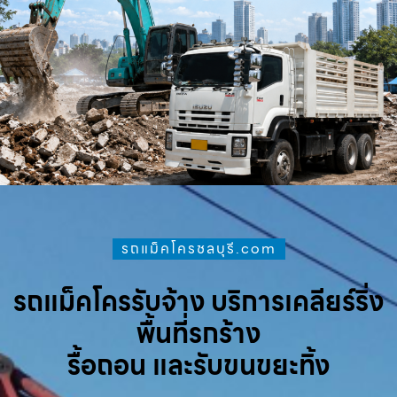
รถแม็คโครชลบุรี.com
รถแม็คโครรับจ้าง บริการเคลียร์ริ่ง
พื้นที่รกร้าง
รื้อถอน และรับขนขยะทิ้ง