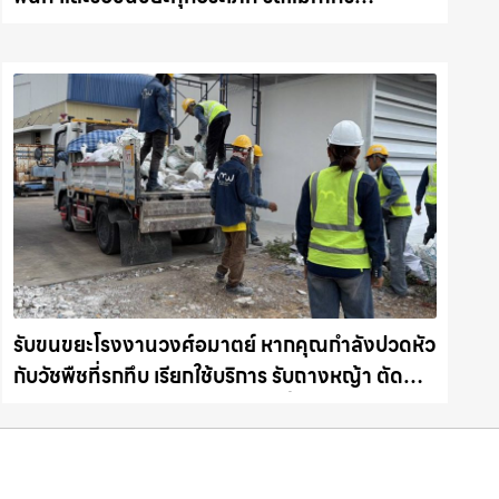
ชลบุรี.com
รับขนขยะโรงงานวงศ์อมาตย์ หากคุณกำลังปวดหัว
กับวัชพืชที่รกทึบ เรียกใช้บริการ รับถางหญ้า ตัด
ต้นไม้ พร้อม รับขนต้นไม้ กิ่งไม้ไปทิ้ง รถแม็คโคร
ชลบุรี.com