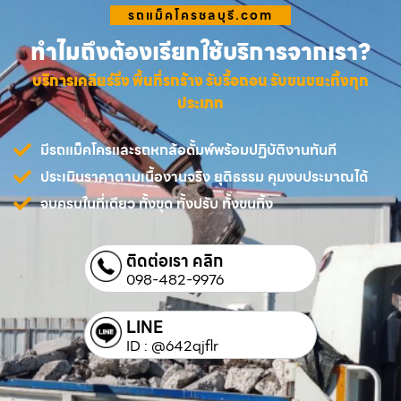
รถแม็คโครชลบุรี.com
ทำไมถึงต้องเรียกใช้บริการจากเรา?
บริการเคลียร์ริ่ง พื้นที่รกร้าง รับรื้อถอน รับขนขยะทิ้งทุก
ประเภท
มีรถแม็คโครและรถหกล้อดั้มพ์พร้อมปฏิบัติงานทันที
ประเมินราคาตามเนื้องานจริง ยุติธรรม คุมงบประมาณได้
จบครบในที่เดียว ทั้งขุด ทั้งปรับ ทั้งขนทิ้ง
ติดต่อเรา คลิก
098-482-9976
LINE
ID : @642qjflr