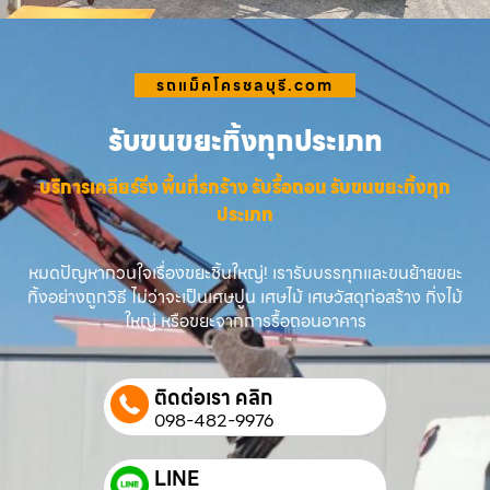
รถแม็คโครชลบุรี.com
รับขนขยะทิ้งทุกประเภท
บริการเคลียร์ริ่ง พื้นที่รกร้าง รับรื้อถอน รับขนขยะทิ้งทุก
ประเภท
หมดปัญหากวนใจเรื่องขยะชิ้นใหญ่! เรารับบรรทุกและขนย้ายขยะ
ทิ้งอย่างถูกวิธี ไม่ว่าจะเป็นเศษปูน เศษไม้ เศษวัสดุก่อสร้าง กิ่งไม้
ใหญ่ หรือขยะจากการรื้อถอนอาคาร
ติดต่อเรา คลิก
098-482-9976
LINE