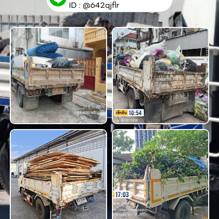
ID : @642qjflr