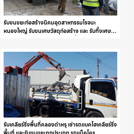
รับขนขยะก่อสร้างนิคมอุตสาหกรรมโรจนะ
หนองใหญ่ รับขนเศษวัสดุก่อสร้าง และ รับทิ้งเศษ
วัสดุก่อสร้าง คืนความสะอาดให้พื้นที่คุณ รถ
แม็คโครชลบุรี.com
รับเคลียร์ริ่งพื้นที่คลองตำหรุ เช่ารถแบคโฮเคลียร์ริ่ง
พื้นที่ และรับขนขยะทุกประเภท รถแม็คโคร