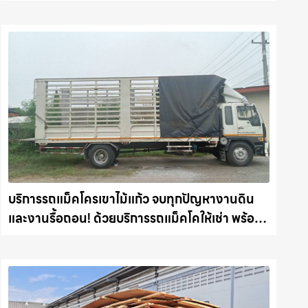
ต้นไม้ พร้อม รับขนต้นไม้ กิ่งไม้ไปทิ้ง รถแม็คโคร
ชลบุรี.com
บริการรถแม็คโครเขาไม้แก้ว จบทุกปัญหางานดิน
และงานรื้อถอน! ด้วยบริการรถแม็คโคให้เช่า พร้อม
ลุยทุกหน้างาน รถแม็คโครชลบุรี.com