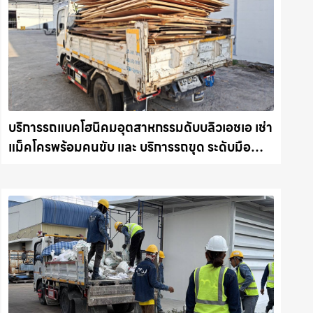
บริการรถแบคโฮนิคมอุตสาหกรรมดับบลิวเอชเอ เช่า
แม็คโครพร้อมคนขับ และ บริการรถขุด ระดับมือ
อาชีพ รถแม็คโครชลบุรี.com