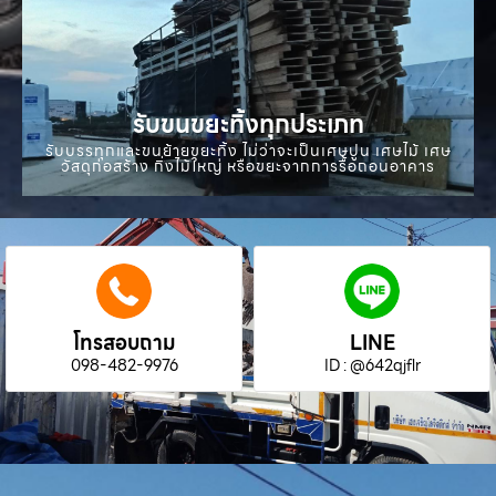
รับขนขยะทิ้งทุกประเภท
รับบรรทุกและขนย้ายขยะทิ้ง ไม่ว่าจะเป็นเศษปูน เศษไม้ เศษ
วัสดุก่อสร้าง กิ่งไม้ใหญ่ หรือขยะจากการรื้อถอนอาคาร
โทรสอบถาม
LINE
098-482-9976
ID : @642qjflr