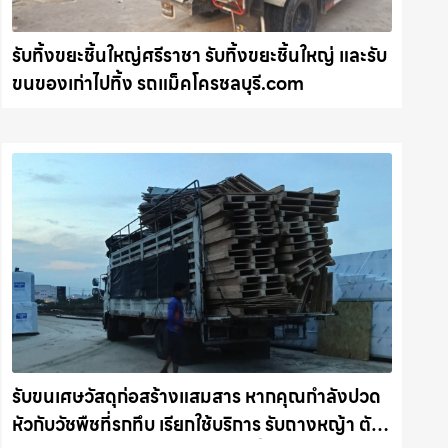
รับทิ้งขยะชิ้นใหญ่ศรีราชา รับทิ้งขยะชิ้นใหญ่ และรับ
ขนของเก่าไปทิ้ง รถแม็คโครชลบุรี.com
รับขนเศษวัสดุก่อสร้างแสมสาร หากคุณกำลังปวด
หัวกับวัชพืชที่รกทึบ เรียกใช้บริการ รับถางหญ้า ตัด