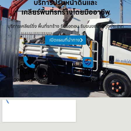
บริการปรับหน้าดินและ
เคลียร์พื้นที่รกร้างโดยมืออาชีพ
บริการเคลียร์ริ่ง พื้นที่รกร้าง รับรื้อถอน รับขนขยะทิ้งทุกประเภท
เปิดแผนที่นำทาง
โทรศัพท์
LINE
098-482-9976
ID : @642qjflr