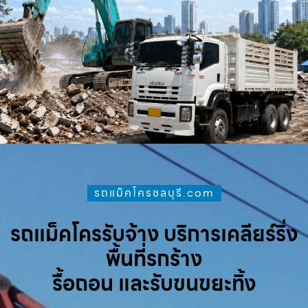
รถแม็คโครชลบุรี.com
รถแม็คโครรับจ้าง บริการเคลียร์ริ่ง
พื้นที่รกร้าง
รื้อถอน และรับขนขยะทิ้ง