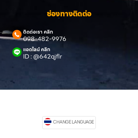
ช่องทางติดต่อ
ติดต่อเรา คลิก
098-482-9976
แอดไลน์ คลิก
ID : @642qjflr
CHANGE LANGUAGE