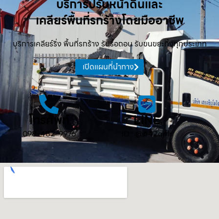
บริการปรับหน้าดินและ
เคลียร์พื้นที่รกร้างโดยมืออาชีพ
บริการเคลียร์ริ่ง พื้นที่รกร้าง รับรื้อถอน รับขนขยะทิ้งทุกประเภท
เปิดแผนที่นำทาง
โทรศัพท์
LINE
098-482-9976
ID : @642qjflr