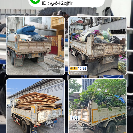
ID : @642qjflr