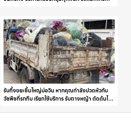
ชลบุรี.com
รับทิ้งขยะชิ้นใหญ่บ่อวิน หากคุณกำลังปวดหัวกับ
วัชพืชที่รกทึบ เรียกใช้บริการ รับถางหญ้า ตัดต้นไม้
พร้อม รับขนต้นไม้ กิ่งไม้ไปทิ้ง รถแม็คโคร
ชลบุรี.com