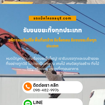
รถแม็คโครชลบุรี.com
รับขนขยะทิ้งทุกประเภท
บริการเคลียร์ริ่ง พื้นที่รกร้าง รับรื้อถอน รับขนขยะทิ้งทุก
ประเภท
หมดปัญหากวนใจเรื่องขยะชิ้นใหญ่! เรารับบรรทุกและขนย้ายขยะ
ทิ้งอย่างถูกวิธี ไม่ว่าจะเป็นเศษปูน เศษไม้ เศษวัสดุก่อสร้าง กิ่งไม้
ใหญ่ หรือขยะจากการรื้อถอนอาคาร
ติดต่อเรา คลิก
098-482-9976
LINE