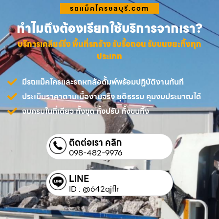
รถแม็คโครชลบุรี.com
ทำไมถึงต้องเรียกใช้บริการจากเรา?
บริการเคลียร์ริ่ง พื้นที่รกร้าง รับรื้อถอน รับขนขยะทิ้งทุก
ประเภท
มีรถแม็คโครและรถหกล้อดั้มพ์พร้อมปฏิบัติงานทันที
ประเมินราคาตามเนื้องานจริง ยุติธรรม คุมงบประมาณได้
จบครบในที่เดียว ทั้งขุด ทั้งปรับ ทั้งขนทิ้ง
ติดต่อเรา คลิก
098-482-9976
LINE
ID : @642qjflr