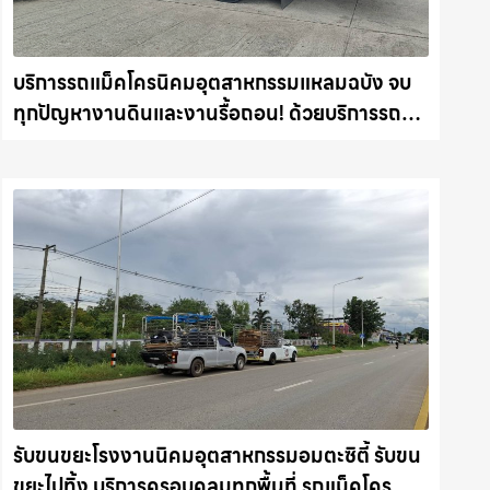
บริการรถแม็คโครนิคมอุตสาหกรรมแหลมฉบัง จบ
ทุกปัญหางานดินและงานรื้อถอน! ด้วยบริการรถ
แม็คโคให้เช่า พร้อมลุยทุกหน้างาน รถแม็คโคร
ชลบุรี.com
รับขนขยะโรงงานนิคมอุตสาหกรรมอมตะซิตี้ รับขน
ขยะไปทิ้ง บริการครอบคลุมทุกพื้นที่ รถแม็คโคร