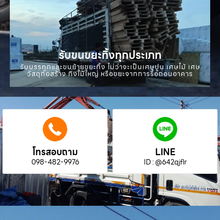
รับขนขยะทิ้งทุกประเภท
รับบรรทุกและขนย้ายขยะทิ้ง ไม่ว่าจะเป็นเศษปูน เศษไม้ เศษ
วัสดุก่อสร้าง กิ่งไม้ใหญ่ หรือขยะจากการรื้อถอนอาคาร
โทรสอบถาม
LINE
098-482-9976
ID : @642qjflr