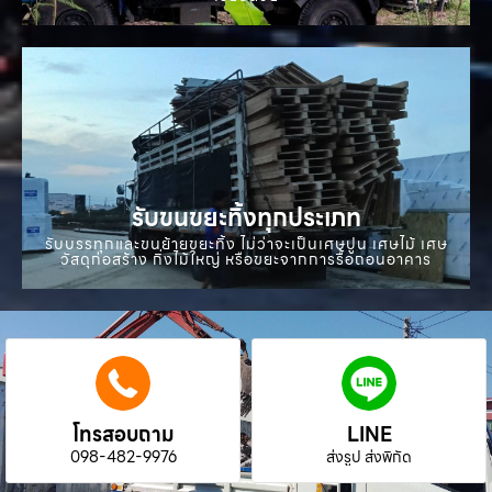
รับขนขยะทิ้งทุกประเภท
รับบรรทุกและขนย้ายขยะทิ้ง ไม่ว่าจะเป็นเศษปูน เศษไม้ เศษ
วัสดุก่อสร้าง กิ่งไม้ใหญ่ หรือขยะจากการรื้อถอนอาคาร
โทรสอบถาม
LINE
098-482-9976
ส่งรูป ส่งพิกัด