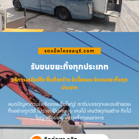
รถแม็คโครชลบุรี.com
รับขนขยะทิ้งทุกประเภท
บริการเคลียร์ริ่ง พื้นที่รกร้าง รับรื้อถอน รับขนขยะทิ้งทุก
ประเภท
หมดปัญหากวนใจเรื่องขยะชิ้นใหญ่! เรารับบรรทุกและขนย้ายขยะ
ทิ้งอย่างถูกวิธี ไม่ว่าจะเป็นเศษปูน เศษไม้ เศษวัสดุก่อสร้าง กิ่งไม้
ใหญ่ หรือขยะจากการรื้อถอนอาคาร