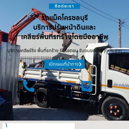
ติดต่อเรา
รถแม็คโครชลบุรี
บริการปรับหน้าดินและ
เคลียร์พื้นที่รกร้างโดยมืออาชีพ
บริการเคลียร์ริ่ง พื้นที่รกร้าง รับรื้อถอน รับขนขยะทิ้งทุกประเภท
เปิดแผนที่นำทาง
โทรศัพท์
LINE
098-482-9976
ส่งรูป ส่งพิกัด