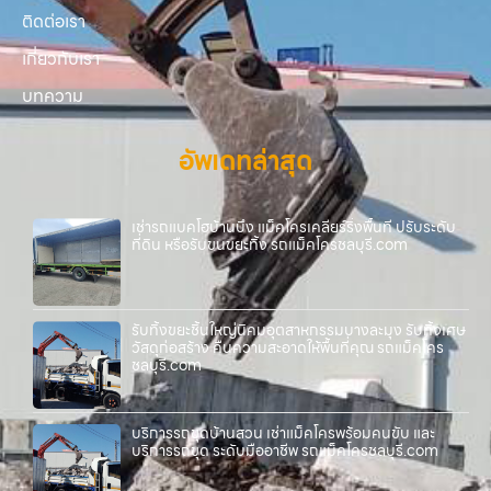
ติดต่อเรา
เกี่ยวกับเรา
บทความ
อัพเดทล่าสุด
เช่ารถแบคโฮบ้านบึง แม็คโครเคลียร์ริ่งพื้นที่ ปรับระดับ
ที่ดิน หรือรับขนขยะทิ้ง รถแม็คโครชลบุรี.com
รับทิ้งขยะชิ้นใหญ่นิคมอุตสาหกรรมบางละมุง รับทิ้งเศษ
วัสดุก่อสร้าง คืนความสะอาดให้พื้นที่คุณ รถแม็คโคร
ชลบุรี.com
บริการรถขุดบ้านสวน เช่าแม็คโครพร้อมคนขับ และ
บริการรถขุด ระดับมืออาชีพ รถแม็คโครชลบุรี.com