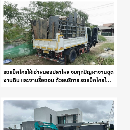
รถแม็คโครให้เช่าหนองปลาไหล จบทุกปัญหางานขุด
งานดิน และงานรื้อถอน ด้วยบริการ รถแม็คโครให้
เช่าที่ได้มาตรฐาน รถแม็คโครชลบุรี.com