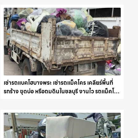
เช่ารถแบคโฮบางพระ เช่ารถแม็คโคร เคลียร์พื้นที่
รกร้าง ขุดบ่อ หรือถมดินในชลบุรี งานไว รถแม็คโคร
ชลบุรี.com