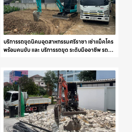
บริการรถขุดนิคมอุตสาหกรรมศรีราชา เช่าแม็คโคร
พร้อมคนขับ และ บริการรถขุด ระดับมืออาชีพ รถ
แม็คโครชลบุรี.com