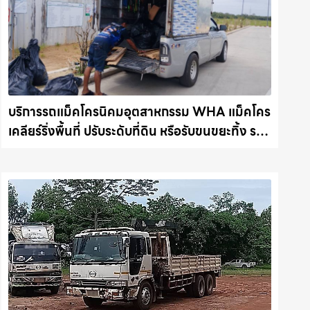
บริการรถแม็คโครนิคมอุตสาหกรรม WHA แม็คโคร
เคลียร์ริ่งพื้นที่ ปรับระดับที่ดิน หรือรับขนขยะทิ้ง รถ
แม็คโครชลบุรี.com