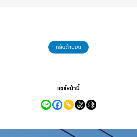
แม็คโครชลบุรี.com
กลับด้านบน
แชร์หน้านี้