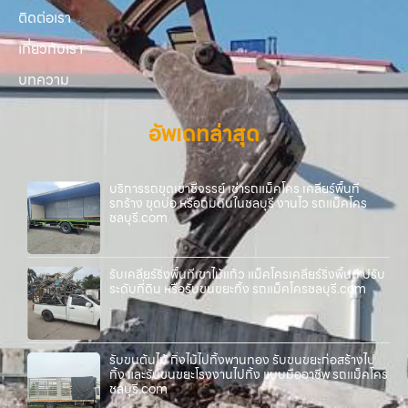
ติดต่อเรา
เกี่ยวกับเรา
บทความ
อัพเดทล่าสุด
บริการรถขุดเขาชีจรรย์ เช่ารถแม็คโคร เคลียร์พื้นที่
รกร้าง ขุดบ่อ หรือถมดินในชลบุรี งานไว รถแม็คโคร
ชลบุรี.com
รับเคลียร์ริ่งพื้นที่เขาไม้แก้ว แม็คโครเคลียร์ริ่งพื้นที่ ปรับ
ระดับที่ดิน หรือรับขนขยะทิ้ง รถแม็คโครชลบุรี.com
รับขนต้นไม้ กิ่งไม้ไปทิ้งพานทอง รับขนขยะก่อสร้างไป
ทิ้ง และรับขนขยะโรงงานไปทิ้ง แบบมืออาชีพ รถแม็คโคร
ชลบุรี.com