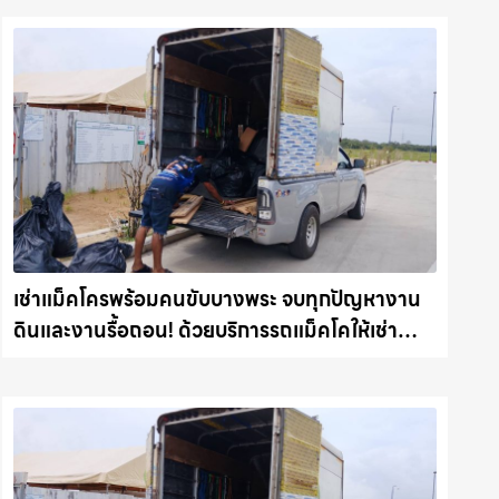
เช่าแม็คโครพร้อมคนขับบางพระ จบทุกปัญหางาน
ดินและงานรื้อถอน! ด้วยบริการรถแม็คโคให้เช่า
พร้อมลุยทุกหน้างาน รถแม็คโครชลบุรี.com