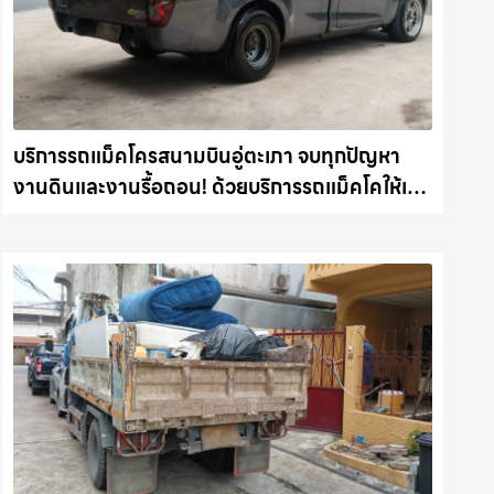
บริการรถแม็คโครสนามบินอู่ตะเภา จบทุกปัญหา
งานดินและงานรื้อถอน! ด้วยบริการรถแม็คโคให้เช่า
พร้อมลุยทุกหน้างาน รถแม็คโครชลบุรี.com