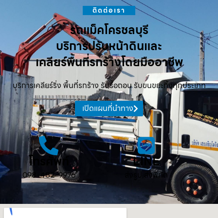
ติดต่อเรา
รถแม็คโครชลบุรี
บริการปรับหน้าดินและ
เคลียร์พื้นที่รกร้างโดยมืออาชีพ
บริการเคลียร์ริ่ง พื้นที่รกร้าง รับรื้อถอน รับขนขยะทิ้งทุกประเภท
เปิดแผนที่นำทาง
โทรศัพท์
LINE
098-482-9976
ส่งรูป ส่งพิกัด