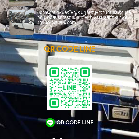
บริการรถขุดหนองใหญ่ จบทุกปัญหางานดินและงานรื้อ
ถอน! ด้วยบริการรถแม็คโคให้เช่า พร้อมลุยทุกหน้างาน
รถแม็คโครชลบุรี.com
QR CODE LINE
QR CODE LINE