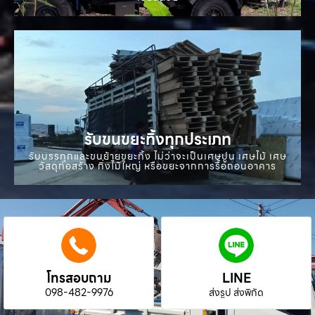
รับขนขยะทิ้งทุกประเภท
รับบรรทุกและขนย้ายขยะทิ้ง ไม่ว่าจะเป็นเศษปูน เศษไม้ เศษ
วัสดุก่อสร้าง กิ่งไม้ใหญ่ หรือขยะจากการรื้อถอนอาคาร
โทรสอบถาม
LINE
098-482-9976
ส่งรูป ส่งพิกัด