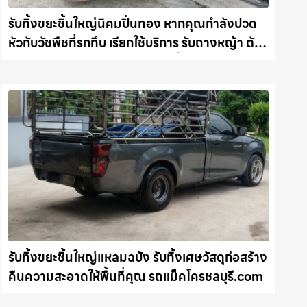
รับทิ้งขยะชิ้นใหญ่นิคมปิ่นทอง หากคุณกำลังปวด
หัวกับวัชพืชที่รกทึบ เรียกใช้บริการ รับถางหญ้า ตัด
ต้นไม้ พร้อม รับขนต้นไม้ กิ่งไม้ไปทิ้ง รถแม็คโคร
ชลบุรี.com
รับทิ้งขยะชิ้นใหญ่แหลมฉบัง รับทิ้งเศษวัสดุก่อสร้าง
คืนความสะอาดให้พื้นที่คุณ รถแม็คโครชลบุรี.com