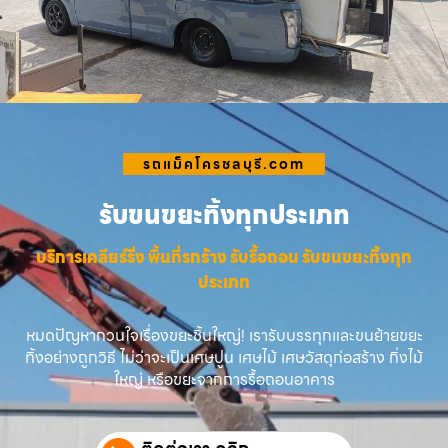
รถแม็คโครชลบุรี.com
รับขนขยะทิ้งทุกประเภท
บริการเคลียร์ริ่ง พื้นที่รกร้าง รับรื้อถอน รับขนขยะทิ้งทุก
ประเภท
หมดปัญหากวนใจเรื่องขยะชิ้นใหญ่! เรารับบรรทุกและขนย้ายขยะ
ทิ้งอย่างถูกวิธี ไม่ว่าจะเป็นเศษปูน เศษไม้ เศษวัสดุก่อสร้าง กิ่งไม้
ใหญ่ หรือขยะจากการรื้อถอนอาคาร