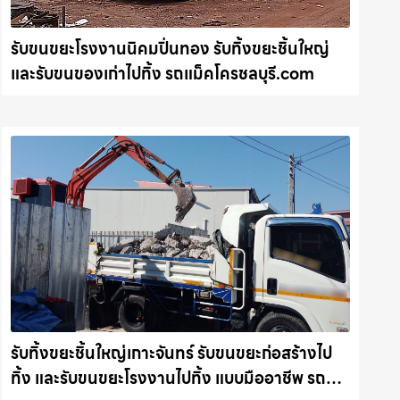
รับขนขยะโรงงานนิคมปิ่นทอง รับทิ้งขยะชิ้นใหญ่
และรับขนของเก่าไปทิ้ง รถแม็คโครชลบุรี.com
รับทิ้งขยะชิ้นใหญ่เกาะจันทร์ รับขนขยะก่อสร้างไป
ทิ้ง และรับขนขยะโรงงานไปทิ้ง แบบมืออาชีพ รถ