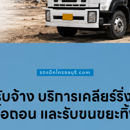
รถแม็คโครชลบุรี.com
จ้าง บริการเคลียร์ริ่ง
ื้อถอน และรับขนขยะทิ