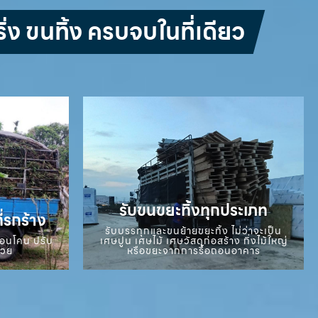
่ง ขนทิ้ง ครบจบในที่เดียว
รับขนขยะทิ้งทุกประเภท
ี่รกร้าง
รับบรรทุกและขนย้ายขยะทิ้ง ไม่ว่าจะเป็น
ถอนโคน ปรับ
เศษปูน เศษไม้ เศษวัสดุก่อสร้าง กิ่งไม้ใหญ่
สวย
หรือขยะจากการรื้อถอนอาคาร