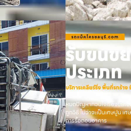
รถแม็คโครชลบุรี.com
รับขนขยะ
ประเภท
บริการเคลียร์ริ่ง พื้นที่รกร้
หมดปัญหากวนใจเรื่องขยะชิ้
ถูกวิธี ไม่ว่าจะเป็นเศษปูน เศ
การรื้อถอนอาคาร