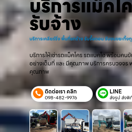
บริการแม็คโ
รับจ้าง
บริการเคลียร์ริ่ง พื้นที่รกร้าง รับรื้อถอน รับขนขยะทิ้
บริการให้เช่ารถแม็คโคร รถแบคโฮ พร้อมคนขับม
อย่างเต็มที่ และ มีคุณภาพ บริการครบวงจร พร้
คุณภาพ
ติดต่อเรา คลิก
LINE
098-482-9976
ส่งรูป ส่งพิ