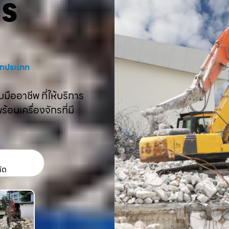
คร
งทุกประเภท
ืออาชีพ ที่ให้บริการ
อมเครื่องจักรที่มี
กัด