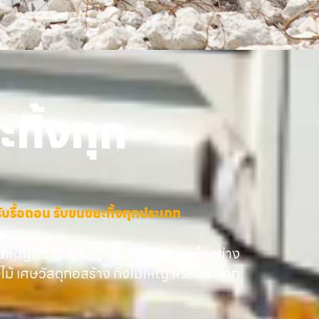
ทิ้งทุก
าง รับรื้อถอน รับขนขยะทิ้งทุกประเภท
นใหญ่! เรารับบรรทุกและขนย้ายขยะทิ้งอย่าง
ษไม้ เศษวัสดุก่อสร้าง กิ่งไม้ใหญ่ หรือขยะจาก