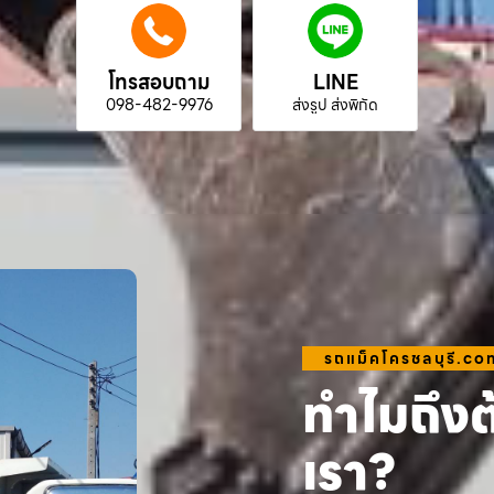
โทรสอบถาม
LINE
098-482-9976
ส่งรูป ส่งพิกัด
รถแม็คโครชลบุรี.co
ทำไมถึงต
เรา?