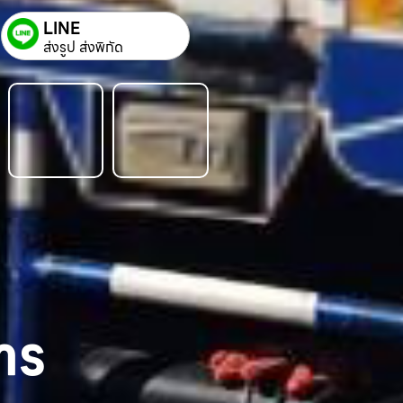
LINE
ส่งรูป ส่งพิกัด
าร