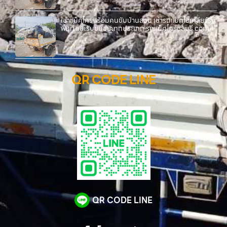
เช่าแม็คโครพร้อมคนขับบ้านสวน เช่ารถแบคโฮเคลียร์ริ่ง
พื้นที่ และรับขนขยะทุกประเภท รถแม็คโครชลบุรี.com
QR CODE LINE
QR CODE LINE