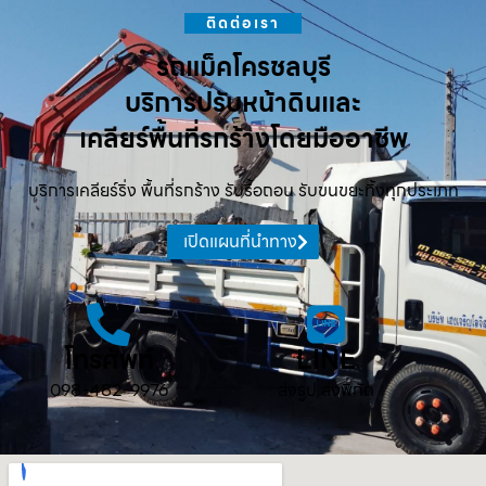
ติดต่อเรา
รถแม็คโครชลบุรี
บริการปรับหน้าดินและ
เคลียร์พื้นที่รกร้างโดยมืออาชีพ
บริการเคลียร์ริ่ง พื้นที่รกร้าง รับรื้อถอน รับขนขยะทิ้งทุกประเภท
เปิดแผนที่นำทาง
โทรศัพท์
LINE
098-482-9976
ส่งรูป ส่งพิกัด