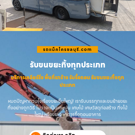
รถแม็คโครชลบุรี.com
รับขนขยะทิ้งทุกประเภท
บริการเคลียร์ริ่ง พื้นที่รกร้าง รับรื้อถอน รับขนขยะทิ้งทุก
ประเภท
หมดปัญหากวนใจเรื่องขยะชิ้นใหญ่! เรารับบรรทุกและขนย้ายขยะ
ทิ้งอย่างถูกวิธี ไม่ว่าจะเป็นเศษปูน เศษไม้ เศษวัสดุก่อสร้าง กิ่งไม้
ใหญ่ หรือขยะจากการรื้อถอนอาคาร