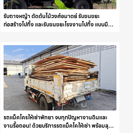
รับถางหญ้า ตัดต้นไม้วงศ์อมาตย์ รับขนขยะ
ก่อสร้างไปทิ้ง และรับขนขยะโรงงานไปทิ้ง แบบมือ
อาชีพ รถแม็คโครชลบุรี.com
รถแม็คโครให้เช่าพัทยา จบทุกปัญหางานดินและ
งานรื้อถอน! ด้วยบริการรถแม็คโคให้เช่า พร้อมลุย