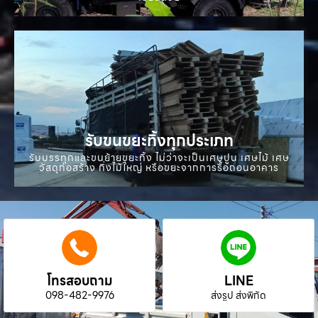
รับขนขยะทิ้งทุกประเภท
รับบรรทุกและขนย้ายขยะทิ้ง ไม่ว่าจะเป็นเศษปูน เศษไม้ เศษ
วัสดุก่อสร้าง กิ่งไม้ใหญ่ หรือขยะจากการรื้อถอนอาคาร
โทรสอบถาม
LINE
098-482-9976
ส่งรูป ส่งพิกัด