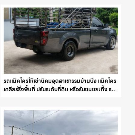
รถแม็คโครให้เช่านิคมอุตสาหกรรมบ้านบึง แม็คโคร
เคลียร์ริ่งพื้นที่ ปรับระดับที่ดิน หรือรับขนขยะทิ้ง รถ
แม็คโครชลบุรี.com