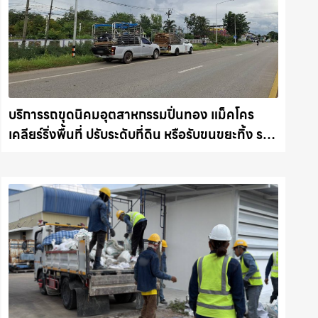
บริการรถขุดนิคมอุตสาหกรรมปิ่นทอง แม็คโคร
เคลียร์ริ่งพื้นที่ ปรับระดับที่ดิน หรือรับขนขยะทิ้ง รถ
แม็คโครชลบุรี.com