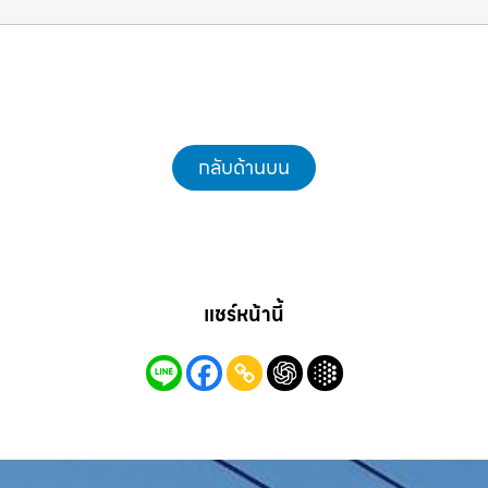
งานไว รถแม็คโครชลบุรี.com
กลับด้านบน
แชร์หน้านี้