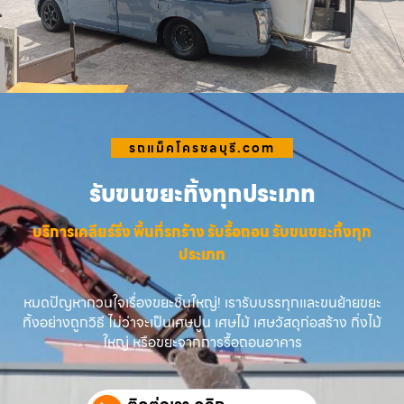
รถแม็คโครชลบุรี.com
รับขนขยะทิ้งทุกประเภท
บริการเคลียร์ริ่ง พื้นที่รกร้าง รับรื้อถอน รับขนขยะทิ้งทุก
ประเภท
หมดปัญหากวนใจเรื่องขยะชิ้นใหญ่! เรารับบรรทุกและขนย้ายขยะ
ทิ้งอย่างถูกวิธี ไม่ว่าจะเป็นเศษปูน เศษไม้ เศษวัสดุก่อสร้าง กิ่งไม้
ใหญ่ หรือขยะจากการรื้อถอนอาคาร