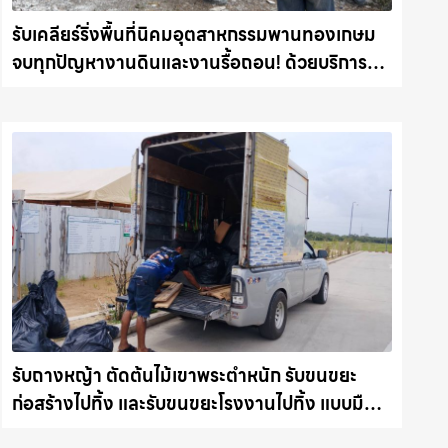
รับเคลียร์ริ่งพื้นที่นิคมอุตสาหกรรมพานทองเกษม
จบทุกปัญหางานดินและงานรื้อถอน! ด้วยบริการรถ
แม็คโคให้เช่า พร้อมลุยทุกหน้างาน รถแม็คโคร
ชลบุรี.com
รับถางหญ้า ตัดต้นไม้เขาพระตำหนัก รับขนขยะ
ก่อสร้างไปทิ้ง และรับขนขยะโรงงานไปทิ้ง แบบมือ
อาชีพ รถแม็คโครชลบุรี.com