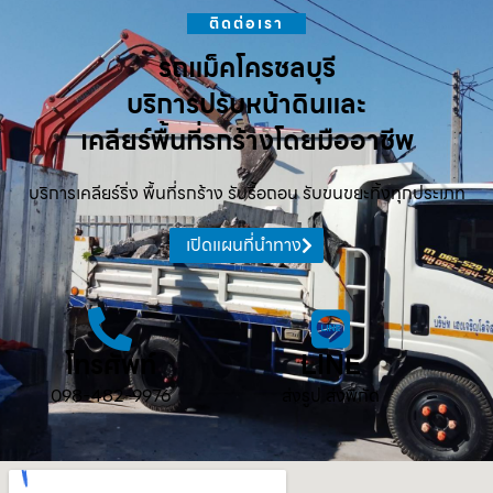
ติดต่อเรา
รถแม็คโครชลบุรี
บริการปรับหน้าดินและ
เคลียร์พื้นที่รกร้างโดยมืออาชีพ
บริการเคลียร์ริ่ง พื้นที่รกร้าง รับรื้อถอน รับขนขยะทิ้งทุกประเภท
เปิดแผนที่นำทาง
โทรศัพท์
LINE
098-482-9976
ส่งรูป ส่งพิกัด