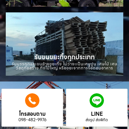
รับขนขยะทิ้งทุกประเภท
รับบรรทุกและขนย้ายขยะทิ้ง ไม่ว่าจะเป็นเศษปูน เศษไม้ เศษ
วัสดุก่อสร้าง กิ่งไม้ใหญ่ หรือขยะจากการรื้อถอนอาคาร
โทรสอบถาม
LINE
098-482-9976
ส่งรูป ส่งพิกัด