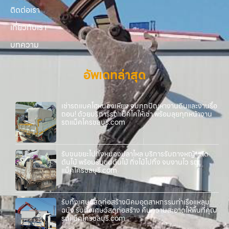
ติดต่อเรา
เกี่ยวกับเรา
บทความ
อัพเดทล่าสุด
เช่ารถแบคโฮหนองเหียง จบทุกปัญหางานดินและงานรื้อ
ถอน! ด้วยบริการรถแม็คโคให้เช่า พร้อมลุยทุกหน้างาน
รถแม็คโครชลบุรี.com
รับขนขยะไปทิ้งหนองปลาไหล บริการรับถางหญ้า ตัด
ต้นไม้ พร้อมรับขนต้นไม้ กิ่งไม้ไปทิ้ง จบงานไว รถ
แม็คโครชลบุรี.com
รับทิ้งเศษวัสดุก่อสร้างนิคมอุตสาหกรรมท่าเรือแหลม
ฉบัง รับทิ้งเศษวัสดุก่อสร้าง คืนความสะอาดให้พื้นที่คุณ
รถแม็คโครชลบุรี.com