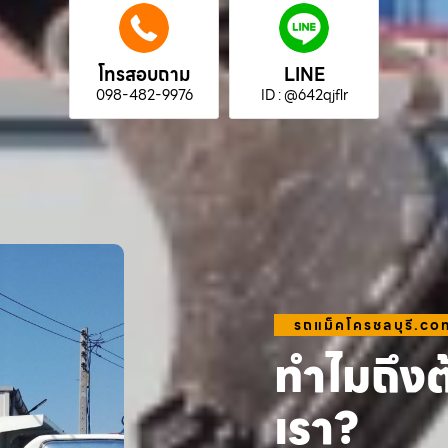
โทรสอบถาม
LINE
098-482-9976
ID : @642qjflr
รถแม็คโครชลบุรี.co
ทำไมถึงต
เรา?