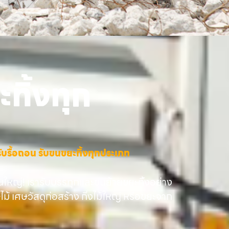
ทิ้งทุก
าง รับรื้อถอน รับขนขยะทิ้งทุกประเภท
นใหญ่! เรารับบรรทุกและขนย้ายขยะทิ้งอย่าง
ษไม้ เศษวัสดุก่อสร้าง กิ่งไม้ใหญ่ หรือขยะจาก