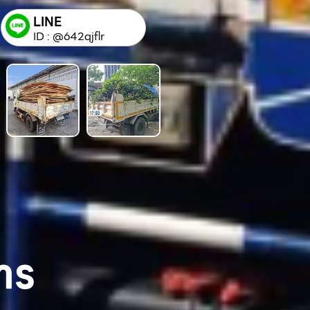
LINE
ID : @642qjflr
าร