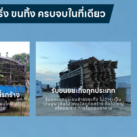
่ง ขนทิ้ง ครบจบในที่เดียว
รับขนขยะทิ้งทุกประเภท
ี่รกร้าง
รับบรรทุกและขนย้ายขยะทิ้ง ไม่ว่าจะเป็น
ถอนโคน ปรับ
เศษปูน เศษไม้ เศษวัสดุก่อสร้าง กิ่งไม้ใหญ่
สวย
หรือขยะจากการรื้อถอนอาคาร