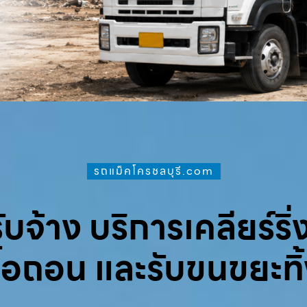
รถแม็คโครชลบุรี.com
จ้าง บริการเคลียร์ริ่ง
ื้อถอน และรับขนขยะทิ