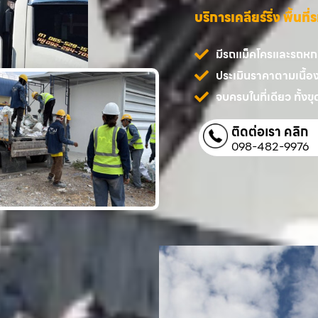
บริการเคลียร์ริ่ง พื้นท
มีรถแม็คโครและรถหกล้
ประเมินราคาตามเนื้อ
จบครบในที่เดียว ทั้งขุด
ติดต่อเรา คลิก
098-482-9976