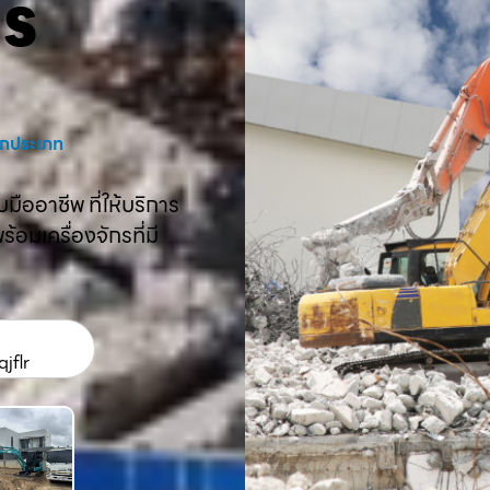
คร
งทุกประเภท
ืออาชีพ ที่ให้บริการ
อมเครื่องจักรที่มี
jflr