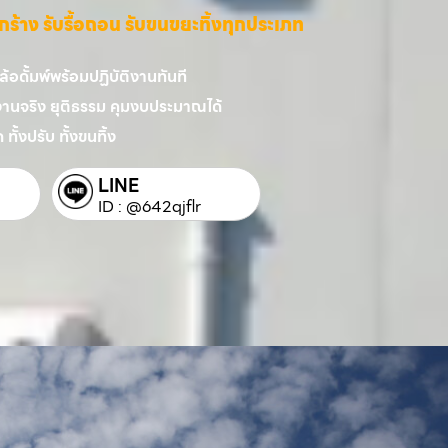
ี่รกร้าง รับรื้อถอน รับขนขยะทิ้งทุกประเภท
อดั้มพ์พร้อมปฏิบัติงานทันที
งานจริง ยุติธรรม คุมงบประมาณได้
 ทั้งปรับ ทั้งขนทิ้ง
LINE
ID : @642qjflr