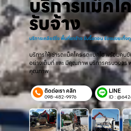
บริการแม็คโ
รับจ้าง
บริการเคลียร์ริ่ง พื้นที่รกร้าง รับรื้อถอน รับขนขยะทิ้
บริการให้เช่ารถแม็คโคร รถแบคโฮ พร้อมคนขับม
อย่างเต็มที่ และ มีคุณภาพ บริการครบวงจร พร้
คุณภาพ
ติดต่อเรา คลิก
LINE
098-482-9976
ID : @642q