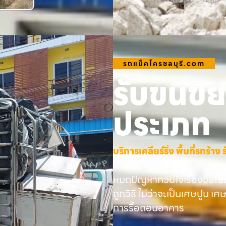
รถแม็คโครชลบุรี.com
รับขนขยะ
ประเภท
บริการเคลียร์ริ่ง พื้นที่รกร้
หมดปัญหากวนใจเรื่องขยะชิ้
ถูกวิธี ไม่ว่าจะเป็นเศษปูน เศ
การรื้อถอนอาคาร