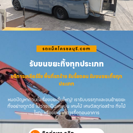
รถแม็คโครชลบุรี.com
รับขนขยะทิ้งทุกประเภท
บริการเคลียร์ริ่ง พื้นที่รกร้าง รับรื้อถอน รับขนขยะทิ้งทุก
ประเภท
หมดปัญหากวนใจเรื่องขยะชิ้นใหญ่! เรารับบรรทุกและขนย้ายขยะ
ทิ้งอย่างถูกวิธี ไม่ว่าจะเป็นเศษปูน เศษไม้ เศษวัสดุก่อสร้าง กิ่งไม้
ใหญ่ หรือขยะจากการรื้อถอนอาคาร