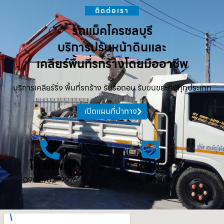
ติดต่อเรา
รถแม็คโครชลบุรี
บริการปรับหน้าดินและ
เคลียร์พื้นที่รกร้างโดยมืออาชีพ
บริการเคลียร์ริ่ง พื้นที่รกร้าง รับรื้อถอน รับขนขยะทิ้งทุกประเภท
เปิดแผนที่นำทาง
โทรศัพท์
LINE
098-482-9976
ส่งรูป ส่งพิกัด