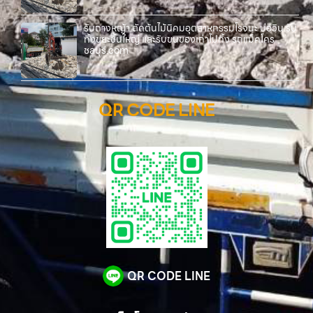
รับถางหญ้า ตัดต้นไม้นิคมอุตสาหกรรมโรจนะ บ่อวิน รับ
ทิ้งขยะชิ้นใหญ่ และรับขนของเก่าไปทิ้ง รถแม็คโคร
ชลบุรี.com
QR CODE LINE
QR CODE LINE