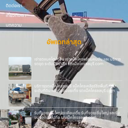
ติดต่อเรา
เกี่ยวกับเรา
บทความ
อัพเดทล่าสุด
เช่ารถแบคโฮบ่อวิน เช่าแม็คโครพร้อมคนขับ และ บริการ
รถขุด ระดับมืออาชีพ รถแม็คโครชลบุรี.com
บริการรถแม็คโครชลบุรี แม็คโครเคลียร์ริ่งพื้นที่ ปรับ
ระดับที่ดิน หรือรับขนขยะทิ้ง รถแม็คโครชลบุรี.com
รับทิ้งขยะชิ้นใหญ่ตะเคียนเตี้ย รับทิ้งขยะชิ้นใหญ่ และรับ
ขนของเก่าไปทิ้ง รถแม็คโครชลบุรี.com