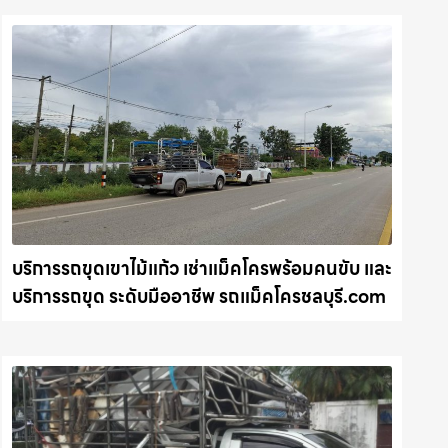
บริการรถขุดเขาไม้แก้ว เช่าแม็คโครพร้อมคนขับ และ
บริการรถขุด ระดับมืออาชีพ รถแม็คโครชลบุรี.com