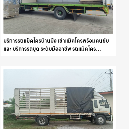
บริการรถแม็คโครบ้านบึง เช่าแม็คโครพร้อมคนขับ
และ บริการรถขุด ระดับมืออาชีพ รถแม็คโคร
ชลบุรี.com