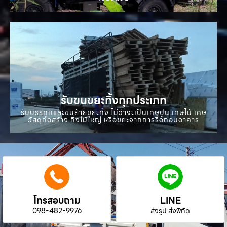
รับขนขยะทิ้งทุกประเภท
รับบรรทุกและขนย้ายขยะทิ้ง ไม่ว่าจะเป็นเศษปูน เศษไม้ เศษ
วัสดุก่อสร้าง กิ่งไม้ใหญ่ หรือขยะจากการรื้อถอนอาคาร
โทรสอบถาม
LINE
098-482-9976
ส่งรูป ส่งพิกัด