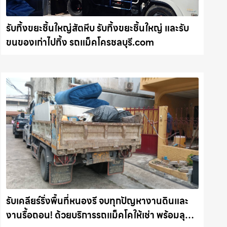
รับทิ้งขยะชิ้นใหญ่สัตหีบ รับทิ้งขยะชิ้นใหญ่ และรับ
ขนของเก่าไปทิ้ง รถแม็คโครชลบุรี.com
รับเคลียร์ริ่งพื้นที่หนองรี จบทุกปัญหางานดินและ
งานรื้อถอน! ด้วยบริการรถแม็คโคให้เช่า พร้อมลุย