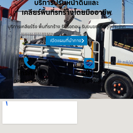
บริการปรับหน้าดินและ
เคลียร์พื้นที่รกร้างโดยมืออาชีพ
บริการเคลียร์ริ่ง พื้นที่รกร้าง รับรื้อถอน รับขนขยะทิ้งทุกประเภท
เปิดแผนที่นำทาง
โทรศัพท์
LINE
098-482-9976
ID : @642qjflr