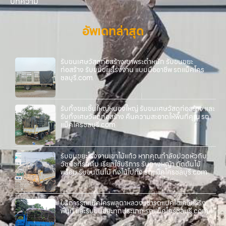
บทความ
อัพเดทล่าสุด
รับขนเศษวัสดุก่อสร้างเขาพระตำหนัก รับขนขยะ
ก่อสร้าง รับขนขยะโรงงาน แบบมืออาชีพ รถแม็คโคร
ชลบุรี.com
รับทิ้งขยะชิ้นใหญ่หนองใหญ่ รับขนเศษวัสดุก่อสร้าง และ
รับทิ้งเศษวัสดุก่อสร้าง คืนความสะอาดให้พื้นที่คุณ รถ
แม็คโครชลบุรี.com
รับขนขยะโรงงานเขาไม้แก้ว หากคุณกำลังปวดหัวกับ
วัชพืชที่รกทึบ เรียกใช้บริการ รับถางหญ้า ตัดต้นไม้
พร้อม รับขนต้นไม้ กิ่งไม้ไปทิ้ง รถแม็คโครชลบุรี.com
บริการรถแม็คโครพลูตาหลวง เช่ารถแบคโฮเคลียร์ริ่ง
พื้นที่ และรับขนขยะทุกประเภท รถแม็คโครชลบุรี.com