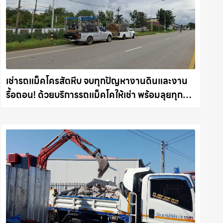
เช่ารถแม็คโครสัตหีบ จบทุกปัญหางานดินและงาน
รื้อถอน! ด้วยบริการรถแม็คโคให้เช่า พร้อมลุยทุก
หน้างาน รถแม็คโครชลบุรี.com