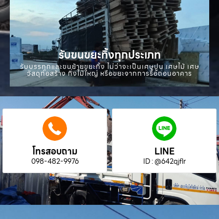
รับขนขยะทิ้งทุกประเภท
รับบรรทุกและขนย้ายขยะทิ้ง ไม่ว่าจะเป็นเศษปูน เศษไม้ เศษ
วัสดุก่อสร้าง กิ่งไม้ใหญ่ หรือขยะจากการรื้อถอนอาคาร
โทรสอบถาม
LINE
098-482-9976
ID : @642qjflr