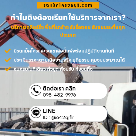
รถแม็คโครชลบุรี.com
ทำไมถึงต้องเรียกใช้บริการจากเรา?
บริการเคลียร์ริ่ง พื้นที่รกร้าง รับรื้อถอน รับขนขยะทิ้งทุก
ประเภท
มีรถแม็คโครและรถหกล้อดั้มพ์พร้อมปฏิบัติงานทันที
ประเมินราคาตามเนื้องานจริง ยุติธรรม คุมงบประมาณได้
จบครบในที่เดียว ทั้งขุด ทั้งปรับ ทั้งขนทิ้ง
ติดต่อเรา คลิก
098-482-9976
LINE
ID : @642qjflr