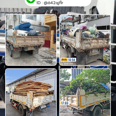
ID : @642qjflr