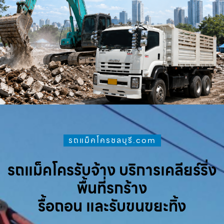
รถแม็คโครชลบุรี.com
รถแม็คโครรับจ้าง บริการเคลียร์ริ่ง
พื้นที่รกร้าง
รื้อถอน และรับขนขยะทิ้ง