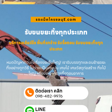
รถแม็คโครชลบุรี.com
รับขนขยะทิ้งทุกประเภท
บริการเคลียร์ริ่ง พื้นที่รกร้าง รับรื้อถอน รับขนขยะทิ้งทุก
ประเภท
หมดปัญหากวนใจเรื่องขยะชิ้นใหญ่! เรารับบรรทุกและขนย้ายขยะ
ทิ้งอย่างถูกวิธี ไม่ว่าจะเป็นเศษปูน เศษไม้ เศษวัสดุก่อสร้าง กิ่งไม้
ใหญ่ หรือขยะจากการรื้อถอนอาคาร
ติดต่อเรา คลิก
098-482-9976
LINE