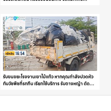
ชลบุรี.com
รับขนขยะโรงงานเขาไม้แก้ว หากคุณกำลังปวดหัว
กับวัชพืชที่รกทึบ เรียกใช้บริการ รับถางหญ้า ตัด
ต้นไม้ พร้อม รับขนต้นไม้ กิ่งไม้ไปทิ้ง รถแม็คโคร
ชลบุรี.com