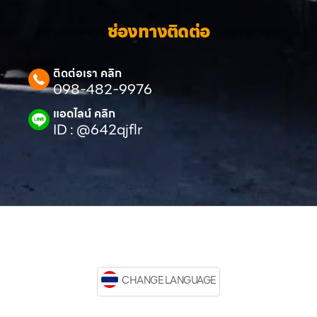
ช่องทางติดต่อ
ติดต่อเรา คลิก
098-482-9976
แอดไลน์ คลิก
ID : @642qjflr
CHANGE LANGUAGE