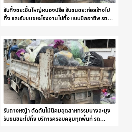
รับทิ้งขยะชิ้นใหญ่หนองปรือ รับขนขยะก่อสร้างไป
ทิ้ง และรับขนขยะโรงงานไปทิ้ง แบบมืออาชีพ รถ
แม็คโครชลบุรี.com
รับถางหญ้า ตัดต้นไม้นิคมอุตสาหกรรมบางละมุง
รับขนขยะไปทิ้ง บริการครอบคลุมทุกพื้นที่ รถ
แม็คโครชลบุรี.com