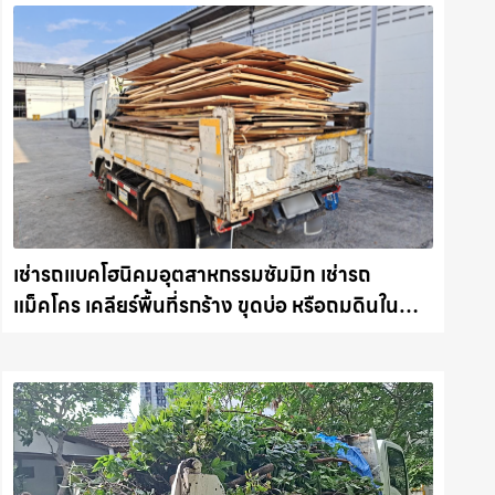
เช่ารถแบคโฮนิคมอุตสาหกรรมซัมมิท เช่ารถ
แม็คโคร เคลียร์พื้นที่รกร้าง ขุดบ่อ หรือถมดินใน
ชลบุรี งานไว รถแม็คโครชลบุรี.com