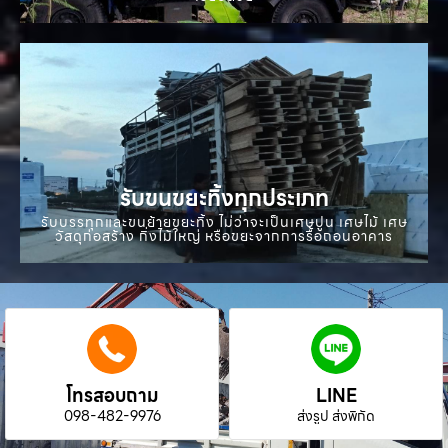
รับขนขยะทิ้งทุกประเภท
รับบรรทุกและขนย้ายขยะทิ้ง ไม่ว่าจะเป็นเศษปูน เศษไม้ เศษ
วัสดุก่อสร้าง กิ่งไม้ใหญ่ หรือขยะจากการรื้อถอนอาคาร
โทรสอบถาม
LINE
098-482-9976
ส่งรูป ส่งพิกัด