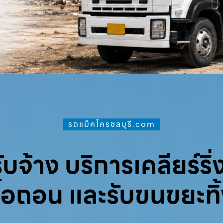
รถแม็คโครชลบุรี.com
จ้าง บริการเคลียร์ริ่ง
ื้อถอน และรับขนขยะทิ