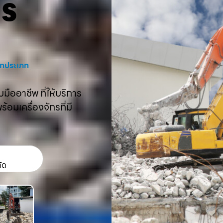
คร
งทุกประเภท
ืออาชีพ ที่ให้บริการ
อมเครื่องจักรที่มี
กัด