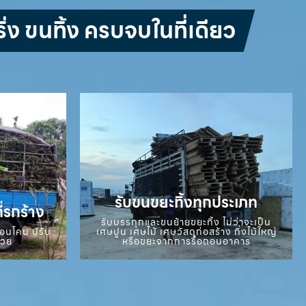
่ง ขนทิ้ง ครบจบในที่เดียว
รับขนขยะทิ้งทุกประเภท
ี่รกร้าง
รับบรรทุกและขนย้ายขยะทิ้ง ไม่ว่าจะเป็น
ถอนโคน ปรับ
เศษปูน เศษไม้ เศษวัสดุก่อสร้าง กิ่งไม้ใหญ่
สวย
หรือขยะจากการรื้อถอนอาคาร