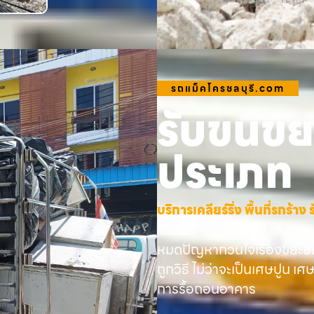
รถแม็คโครชลบุรี.com
รับขนขยะ
ประเภท
บริการเคลียร์ริ่ง พื้นที่รกร้
หมดปัญหากวนใจเรื่องขยะชิ้
ถูกวิธี ไม่ว่าจะเป็นเศษปูน เศ
การรื้อถอนอาคาร