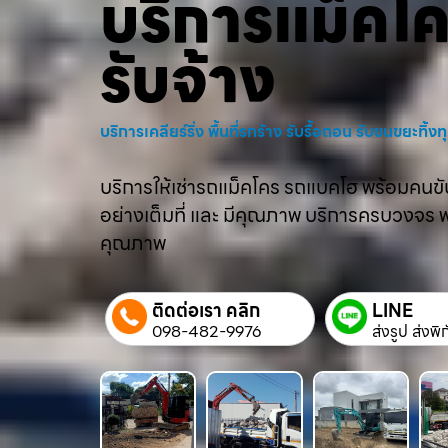
บริการแม็คโ
รับจ้าง
บริการเคลียร์ริ่ง พื้นที่รกร้าง รับรื้อถอน รับขนขยะทิ้
บริการให้เช่ารถแม็คโคร รถแบคโฮ พร้อมคนขับม
อย่างเต็มที่ และ มีคุณภาพ บริการครบวงจร พร้
คุณภาพ
ติดต่อเรา คลิก
LINE
098-482-9976
ส่งรูป ส่งพิ