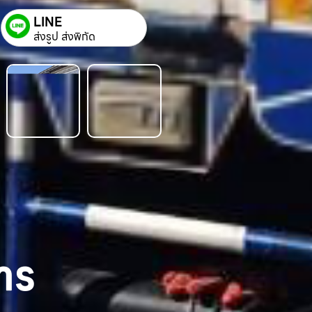
LINE
ส่งรูป ส่งพิกัด
าร