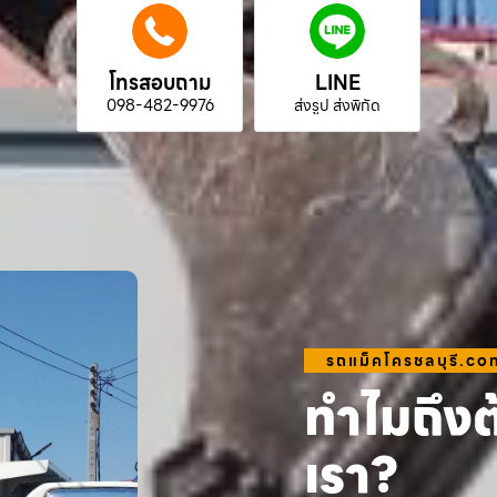
โทรสอบถาม
LINE
098-482-9976
ส่งรูป ส่งพิกัด
รถแม็คโครชลบุรี.co
ทำไมถึงต
เรา?