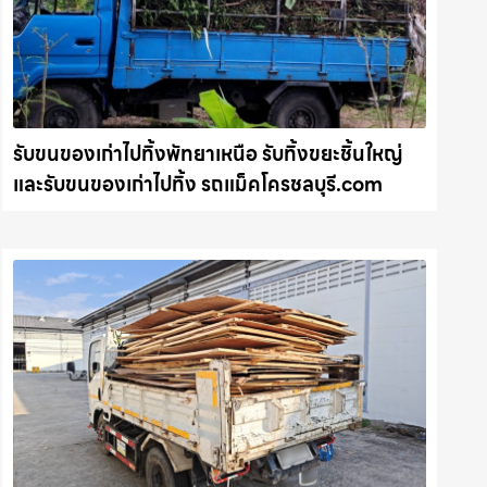
รับขนของเก่าไปทิ้งพัทยาเหนือ รับทิ้งขยะชิ้นใหญ่
และรับขนของเก่าไปทิ้ง รถแม็คโครชลบุรี.com