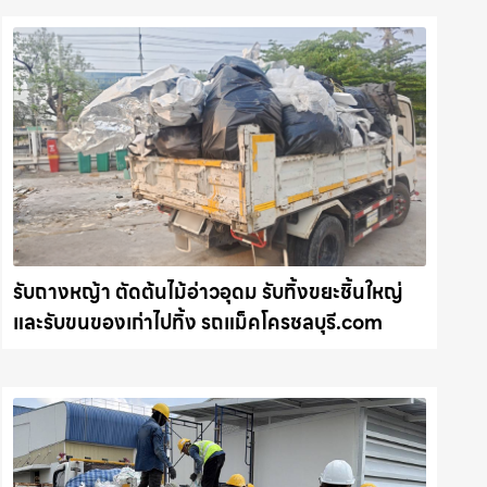
รับถางหญ้า ตัดต้นไม้อ่าวอุดม รับทิ้งขยะชิ้นใหญ่
และรับขนของเก่าไปทิ้ง รถแม็คโครชลบุรี.com