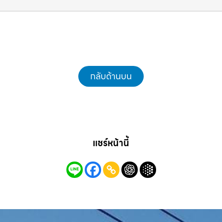
คุณ รถแม็คโครชลบุรี.com
กลับด้านบน
แชร์หน้านี้