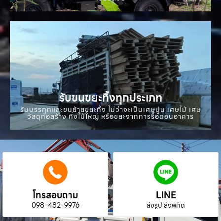
รับขนขยะทิ้งทุกประเภท
รับบรรทุกและขนย้ายขยะทิ้ง ไม่ว่าจะเป็นเศษปูน เศษไม้ เศษ
วัสดุก่อสร้าง กิ่งไม้ใหญ่ หรือขยะจากการรื้อถอนอาคาร
โทรสอบถาม
LINE
098-482-9976
ส่งรูป ส่งพิกัด