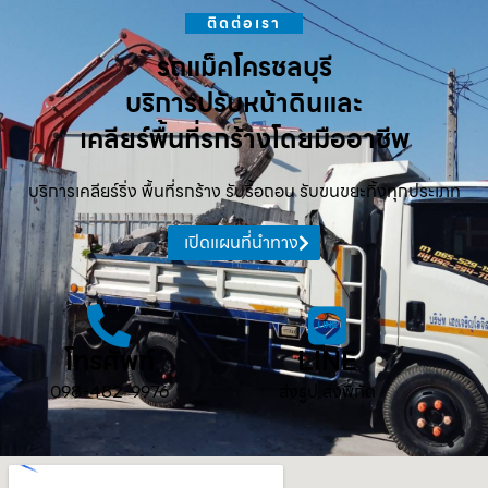
ติดต่อเรา
รถแม็คโครชลบุรี
บริการปรับหน้าดินและ
เคลียร์พื้นที่รกร้างโดยมืออาชีพ
บริการเคลียร์ริ่ง พื้นที่รกร้าง รับรื้อถอน รับขนขยะทิ้งทุกประเภท
เปิดแผนที่นำทาง
โทรศัพท์
LINE
098-482-9976
ส่งรูป ส่งพิกัด