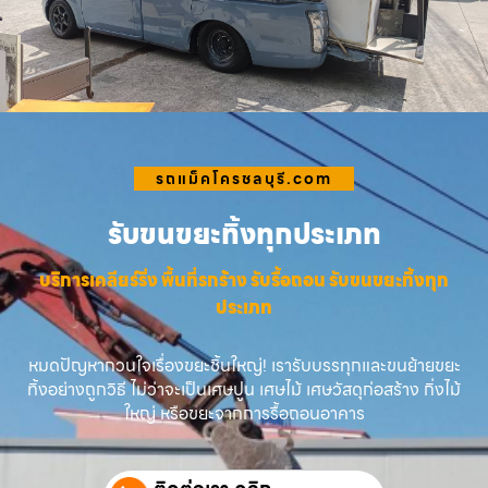
รถแม็คโครชลบุรี.com
รับขนขยะทิ้งทุกประเภท
บริการเคลียร์ริ่ง พื้นที่รกร้าง รับรื้อถอน รับขนขยะทิ้งทุก
ประเภท
หมดปัญหากวนใจเรื่องขยะชิ้นใหญ่! เรารับบรรทุกและขนย้ายขยะ
ทิ้งอย่างถูกวิธี ไม่ว่าจะเป็นเศษปูน เศษไม้ เศษวัสดุก่อสร้าง กิ่งไม้
ใหญ่ หรือขยะจากการรื้อถอนอาคาร