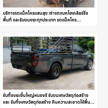
บริการรถแม็คโครแสนสุข เช่ารถแบคโฮเคลียร์ริ่ง
พื้นที่ และรับขนขยะทุกประเภท รถแม็คโคร
ชลบุรี.com
รับทิ้งขยะชิ้นใหญ่หนองรี รับขนเศษวัสดุก่อสร้าง
และ รับทิ้งเศษวัสดุก่อสร้าง คืนความสะอาดให้พื้นที่