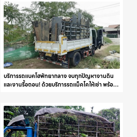
บริการรถแบคโฮพัทยากลาง จบทุกปัญหางานดิน
และงานรื้อถอน! ด้วยบริการรถแม็คโคให้เช่า พร้อม
ลุยทุกหน้างาน รถแม็คโครชลบุรี.com