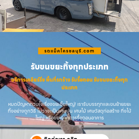
รถแม็คโครชลบุรี.com
รับขนขยะทิ้งทุกประเภท
บริการเคลียร์ริ่ง พื้นที่รกร้าง รับรื้อถอน รับขนขยะทิ้งทุก
ประเภท
หมดปัญหากวนใจเรื่องขยะชิ้นใหญ่! เรารับบรรทุกและขนย้ายขยะ
ทิ้งอย่างถูกวิธี ไม่ว่าจะเป็นเศษปูน เศษไม้ เศษวัสดุก่อสร้าง กิ่งไม้
ใหญ่ หรือขยะจากการรื้อถอนอาคาร