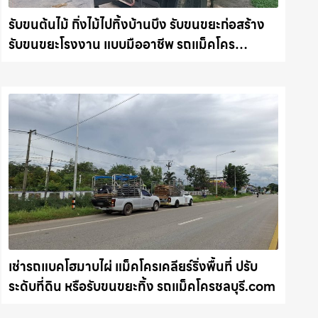
รับขนต้นไม้ กิ่งไม้ไปทิ้งบ้านบึง รับขนขยะก่อสร้าง
รับขนขยะโรงงาน แบบมืออาชีพ รถแม็คโคร
ชลบุรี.com
เช่ารถแบคโฮมาบไผ่ แม็คโครเคลียร์ริ่งพื้นที่ ปรับ
ระดับที่ดิน หรือรับขนขยะทิ้ง รถแม็คโครชลบุรี.com