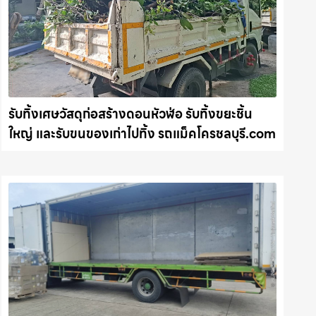
รับทิ้งเศษวัสดุก่อสร้างดอนหัวฬ่อ รับทิ้งขยะชิ้น
ใหญ่ และรับขนของเก่าไปทิ้ง รถแม็คโครชลบุรี.com