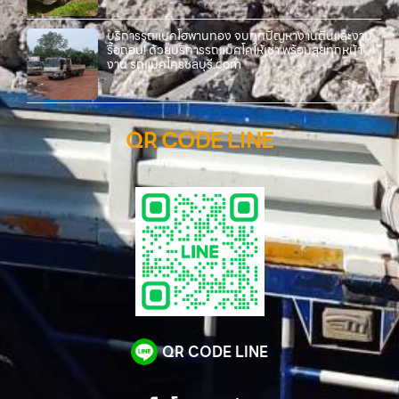
บริการรถแบคโฮพานทอง จบทุกปัญหางานดินและงาน
รื้อถอน! ด้วยบริการรถแม็คโคให้เช่า พร้อมลุยทุกหน้า
งาน รถแม็คโครชลบุรี.com
QR CODE LINE
QR CODE LINE