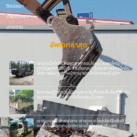
ติดต่อเรา
เกี่ยวกับเรา
บทความ
อัพเดทล่าสุด
เช่ารถแม็คโครนิคมอุตสาหกรรมโรจนะ หนองใหญ่ จบ
ทุกปัญหางานดินและงานรื้อถอน! ด้วยบริการรถแม็คโค
ให้เช่า พร้อมลุยทุกหน้างาน รถแม็คโครชลบุรี.com
รับถางหญ้า ตัดต้นไม้บ้านสวน รับทิ้งขยะชิ้นใหญ่ และรับ
ขนของเก่าไปทิ้ง รถแม็คโครชลบุรี.com
เช่ารถแบคโฮพัทยากลาง เช่ารถแบคโฮเคลียร์ริ่งพื้นที่
และรับขนขยะทุกประเภท รถแม็คโครชลบุรี.com