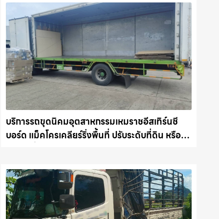
บริการรถขุดนิคมอุตสาหกรรมเหมราชอีสเทิร์นซี
บอร์ด แม็คโครเคลียร์ริ่งพื้นที่ ปรับระดับที่ดิน หรือรับ
ขนขยะทิ้ง รถแม็คโครชลบุรี.com