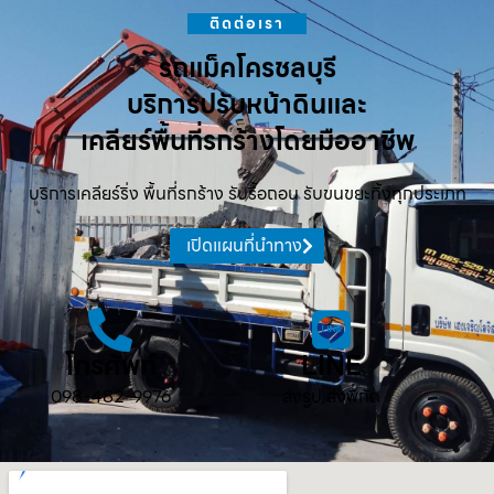
ติดต่อเรา
รถแม็คโครชลบุรี
บริการปรับหน้าดินและ
เคลียร์พื้นที่รกร้างโดยมืออาชีพ
บริการเคลียร์ริ่ง พื้นที่รกร้าง รับรื้อถอน รับขนขยะทิ้งทุกประเภท
เปิดแผนที่นำทาง
โทรศัพท์
LINE
098-482-9976
ส่งรูป ส่งพิกัด