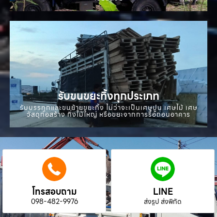
รับขนขยะทิ้งทุกประเภท
รับบรรทุกและขนย้ายขยะทิ้ง ไม่ว่าจะเป็นเศษปูน เศษไม้ เศษ
วัสดุก่อสร้าง กิ่งไม้ใหญ่ หรือขยะจากการรื้อถอนอาคาร
โทรสอบถาม
LINE
098-482-9976
ส่งรูป ส่งพิกัด