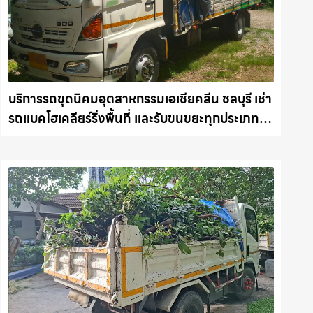
บริการรถขุดนิคมอุตสาหกรรมเอเชียคลีน ชลบุรี เช่า
รถแบคโฮเคลียร์ริ่งพื้นที่ และรับขนขยะทุกประเภท
รถแม็คโครชลบุรี.com