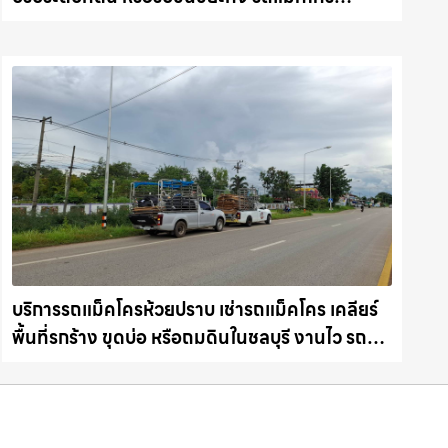
ชลบุรี.com
บริการรถแม็คโครห้วยปราบ เช่ารถแม็คโคร เคลียร์
พื้นที่รกร้าง ขุดบ่อ หรือถมดินในชลบุรี งานไว รถ
แม็คโครชลบุรี.com