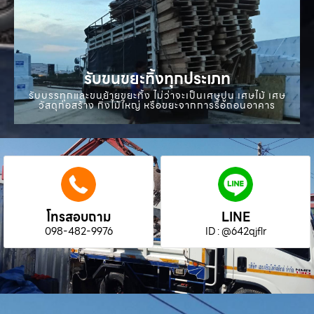
รับขนขยะทิ้งทุกประเภท
รับบรรทุกและขนย้ายขยะทิ้ง ไม่ว่าจะเป็นเศษปูน เศษไม้ เศษ
วัสดุก่อสร้าง กิ่งไม้ใหญ่ หรือขยะจากการรื้อถอนอาคาร
โทรสอบถาม
LINE
098-482-9976
ID : @642qjflr