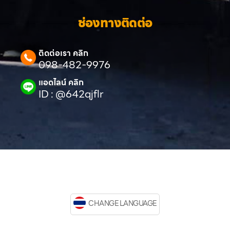
ช่องทางติดต่อ
ติดต่อเรา คลิก
098-482-9976
แอดไลน์ คลิก
ID : @642qjflr
CHANGE LANGUAGE