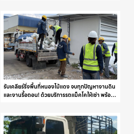
รับเคลียร์ริ่งพื้นที่หนองไม้แดง จบทุกปัญหางานดิน
และงานรื้อถอน! ด้วยบริการรถแม็คโคให้เช่า พร้อม
ลุยทุกหน้างาน รถแม็คโครชลบุรี.com