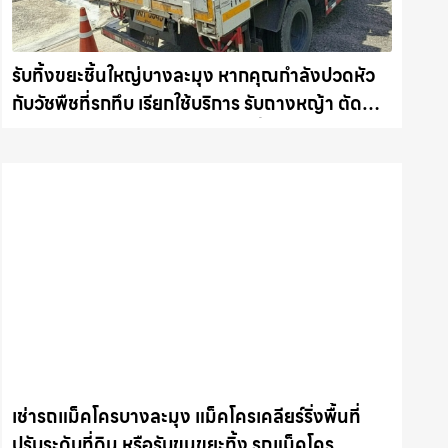
รับทิ้งขยะชิ้นใหญ่บางละมุง หากคุณกำลังปวดหัว
กับวัชพืชที่รกทึบ เรียกใช้บริการ รับถางหญ้า ตัด
ต้นไม้ พร้อม รับขนต้นไม้ กิ่งไม้ไปทิ้ง รถแม็คโคร
ชลบุรี.com
เช่ารถแม็คโครบางละมุง แม็คโครเคลียร์ริ่งพื้นที่
ปรับระดับที่ดิน หรือรับขนขยะทิ้ง รถแม็คโคร