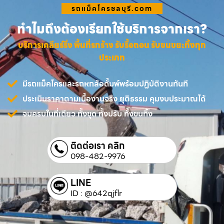
รถแม็คโครชลบุรี.com
ทำไมถึงต้องเรียกใช้บริการจากเรา?
บริการเคลียร์ริ่ง พื้นที่รกร้าง รับรื้อถอน รับขนขยะทิ้งทุก
ประเภท
มีรถแม็คโครและรถหกล้อดั้มพ์พร้อมปฏิบัติงานทันที
ประเมินราคาตามเนื้องานจริง ยุติธรรม คุมงบประมาณได้
จบครบในที่เดียว ทั้งขุด ทั้งปรับ ทั้งขนทิ้ง
ติดต่อเรา คลิก
098-482-9976
LINE
ID : @642qjflr