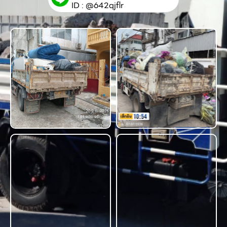
ID : @642qjflr