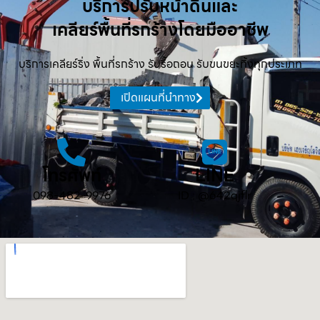
บริการปรับหน้าดินและ
เคลียร์พื้นที่รกร้างโดยมืออาชีพ
บริการเคลียร์ริ่ง พื้นที่รกร้าง รับรื้อถอน รับขนขยะทิ้งทุกประเภท
เปิดแผนที่นำทาง
โทรศัพท์
LINE
098-482-9976
ID : @642qjflr