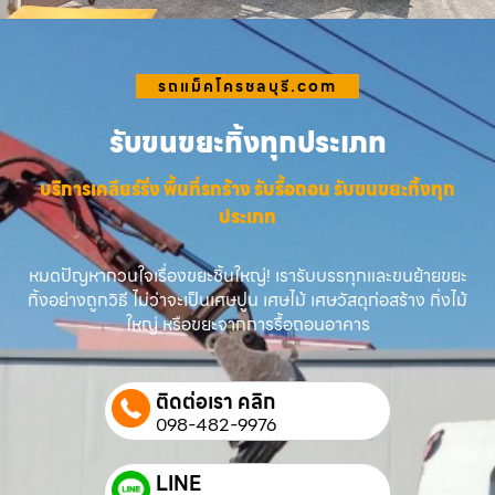
รถแม็คโครชลบุรี.com
รับขนขยะทิ้งทุกประเภท
บริการเคลียร์ริ่ง พื้นที่รกร้าง รับรื้อถอน รับขนขยะทิ้งทุก
ประเภท
หมดปัญหากวนใจเรื่องขยะชิ้นใหญ่! เรารับบรรทุกและขนย้ายขยะ
ทิ้งอย่างถูกวิธี ไม่ว่าจะเป็นเศษปูน เศษไม้ เศษวัสดุก่อสร้าง กิ่งไม้
ใหญ่ หรือขยะจากการรื้อถอนอาคาร
ติดต่อเรา คลิก
098-482-9976
LINE