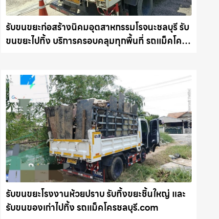
รับขนขยะก่อสร้างนิคมอุตสาหกรรมโรจนะชลบุรี รับ
ขนขยะไปทิ้ง บริการครอบคลุมทุกพื้นที่ รถแม็คโคร
ชลบุรี.com
รับขนขยะโรงงานห้วยปราบ รับทิ้งขยะชิ้นใหญ่ และ
รับขนของเก่าไปทิ้ง รถแม็คโครชลบุรี.com