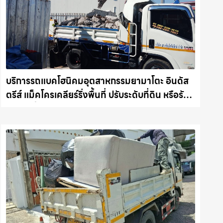
บริการรถแบคโฮนิคมอุตสาหกรรมยามาโตะ อินดัส
ตรีส์ แม็คโครเคลียร์ริ่งพื้นที่ ปรับระดับที่ดิน หรือรับ
ขนขยะทิ้ง รถแม็คโครชลบุรี.com