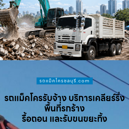
รถแม็คโครชลบุรี.com
รถแม็คโครรับจ้าง บริการเคลียร์ริ่ง
พื้นที่รกร้าง
รื้อถอน และรับขนขยะทิ้ง