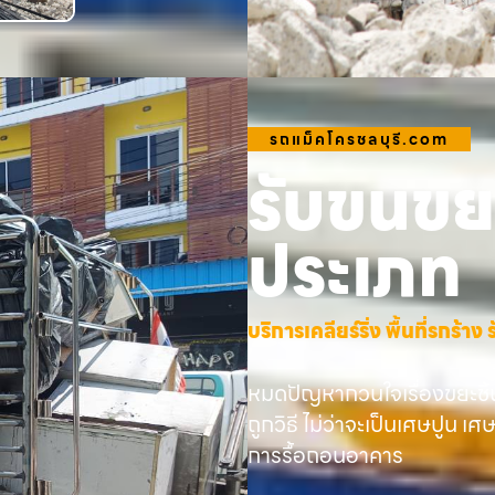
รถแม็คโครชลบุรี.com
รับขนขยะ
ประเภท
บริการเคลียร์ริ่ง พื้นที่รกร้
หมดปัญหากวนใจเรื่องขยะชิ้
ถูกวิธี ไม่ว่าจะเป็นเศษปูน เศ
การรื้อถอนอาคาร