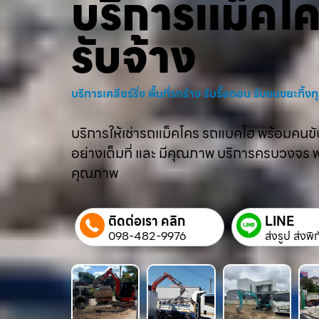
บริการแม็คโ
รับจ้าง
บริการเคลียร์ริ่ง พื้นที่รกร้าง รับรื้อถอน รับขนขยะทิ้
บริการให้เช่ารถแม็คโคร รถแบคโฮ พร้อมคนขับม
อย่างเต็มที่ และ มีคุณภาพ บริการครบวงจร พร้
คุณภาพ
ติดต่อเรา คลิก
LINE
098-482-9976
ส่งรูป ส่งพิ