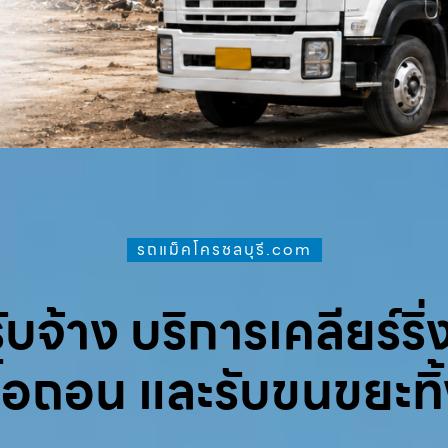
รถแม็คโครชลบุรี.com
จ้าง บริการเคลียร์ริ่ง
ื้อถอน และรับขนขยะทิ