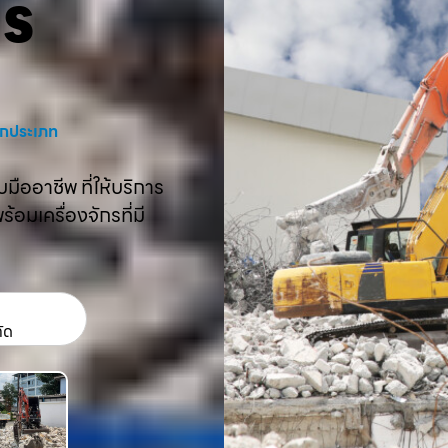
คร
งทุกประเภท
ืออาชีพ ที่ให้บริการ
อมเครื่องจักรที่มี
กัด