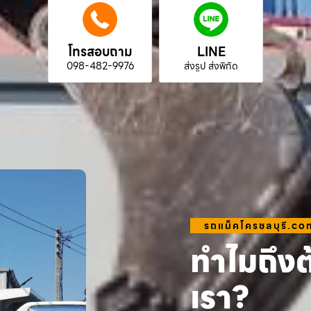
โทรสอบถาม
LINE
098-482-9976
ส่งรูป ส่งพิกัด
รถแม็คโครชลบุรี.co
ทำไมถึงต
เรา?