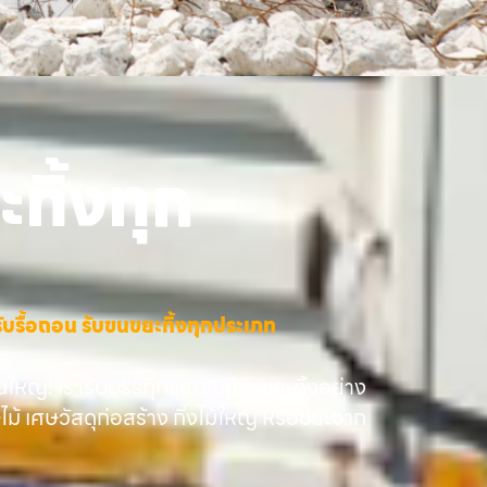
ทิ้งทุก
าง รับรื้อถอน รับขนขยะทิ้งทุกประเภท
นใหญ่! เรารับบรรทุกและขนย้ายขยะทิ้งอย่าง
ษไม้ เศษวัสดุก่อสร้าง กิ่งไม้ใหญ่ หรือขยะจาก