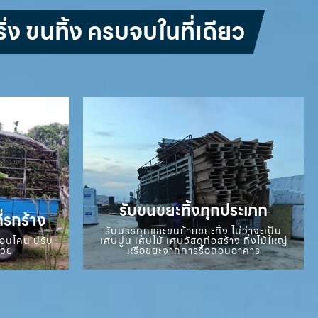
่ง ขนทิ้ง ครบจบในที่เดียว
รับขนขยะทิ้งทุกประเภท
ี่รกร้าง
รับบรรทุกและขนย้ายขยะทิ้ง ไม่ว่าจะเป็น
ถอนโคน ปรับ
เศษปูน เศษไม้ เศษวัสดุก่อสร้าง กิ่งไม้ใหญ่
สวย
หรือขยะจากการรื้อถอนอาคาร