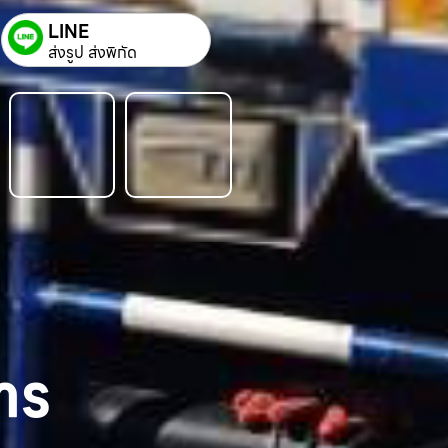
LINE
ส่งรูป ส่งพิกัด
าร