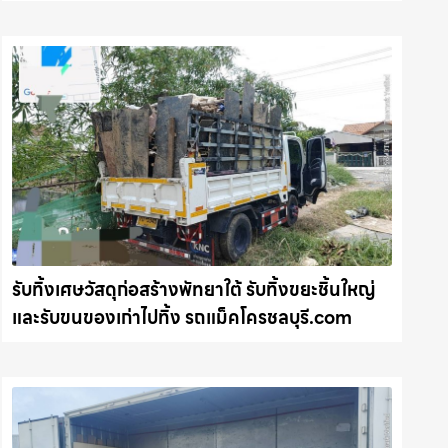
รถแม็คโครชลบุรี.com
รับทิ้งเศษวัสดุก่อสร้างพัทยาใต้ รับทิ้งขยะชิ้นใหญ่
และรับขนของเก่าไปทิ้ง รถแม็คโครชลบุรี.com