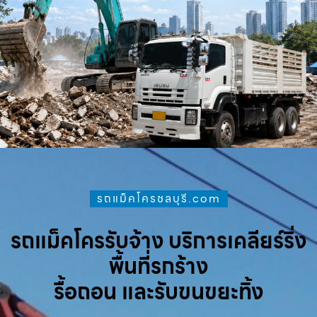
รถแม็คโครชลบุรี.com
รถแม็คโครรับจ้าง บริการเคลียร์ริ่ง
พื้นที่รกร้าง
รื้อถอน และรับขนขยะทิ้ง