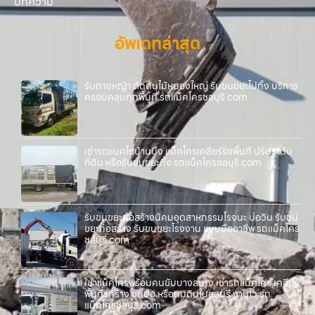
บทความ
อัพเดทล่าสุด
รับถางหญ้า ตัดต้นไม้หนองใหญ่ รับขนขยะไปทิ้ง บริการ
ครอบคลุมทุกพื้นที่ รถแม็คโครชลบุรี.com
เช่ารถแบคโฮบ้านบึง แม็คโครเคลียร์ริ่งพื้นที่ ปรับระดับ
ที่ดิน หรือรับขนขยะทิ้ง รถแม็คโครชลบุรี.com
รับขนขยะก่อสร้างนิคมอุตสาหกรรมโรจนะ บ่อวิน รับขน
ขยะก่อสร้าง รับขนขยะโรงงาน แบบมืออาชีพ รถแม็คโคร
ชลบุรี.com
เช่าแม็คโครพร้อมคนขับบางละมุง เช่ารถแม็คโคร เคลียร์
พื้นที่รกร้าง ขุดบ่อ หรือถมดินในชลบุรี งานไว รถ
แม็คโครชลบุรี.com