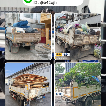
ID : @642qjflr