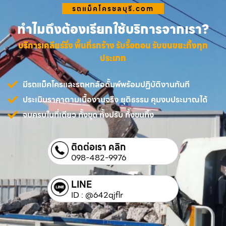
รถแม็คโครชลบุรี.com
ทำไมถึงต้องเรียกใช้บริการจากเรา?
บริการเคลียร์ริ่ง พื้นที่รกร้าง รับรื้อถอน รับขนขยะทิ้งทุก
ประเภท
มีรถแม็คโครและรถหกล้อดั้มพ์พร้อมปฏิบัติงานทันที
ประเมินราคาตามเนื้องานจริง ยุติธรรม คุมงบประมาณได้
จบครบในที่เดียว ทั้งขุด ทั้งปรับ ทั้งขนทิ้ง
ติดต่อเรา คลิก
098-482-9976
LINE
ID : @642qjflr