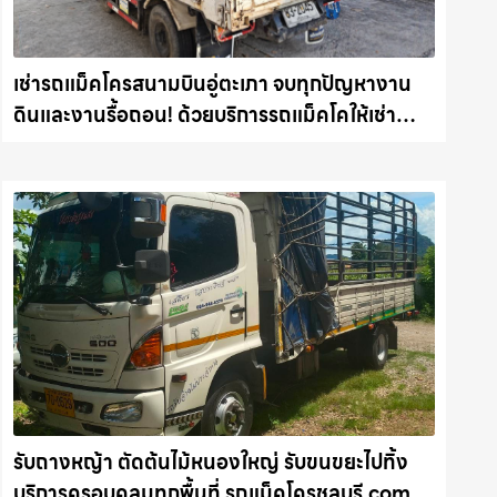
เช่ารถแม็คโครสนามบินอู่ตะเภา จบทุกปัญหางาน
ดินและงานรื้อถอน! ด้วยบริการรถแม็คโคให้เช่า
พร้อมลุยทุกหน้างาน รถแม็คโครชลบุรี.com
รับถางหญ้า ตัดต้นไม้หนองใหญ่ รับขนขยะไปทิ้ง
บริการครอบคลุมทุกพื้นที่ รถแม็คโครชลบุรี.com