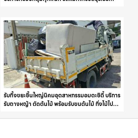
รับทิ้งขยะชิ้นใหญ่นิคมอุตสาหกรรมอมตะซิตี้ บริการ
รับถางหญ้า ตัดต้นไม้ พร้อมรับขนต้นไม้ กิ่งไม้ไปทิ้ง
จบงานไว รถแม็คโครชลบุรี.com