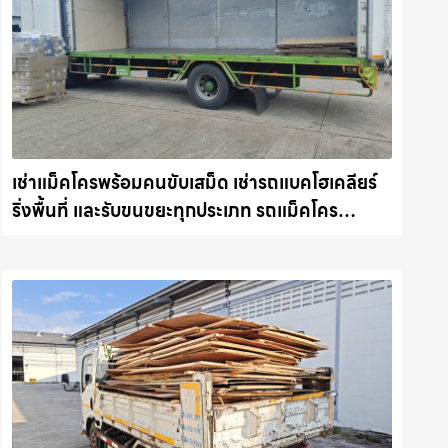
เช่าแม็คโครพร้อมคนขับเสม็ด เช่ารถแบคโฮเคลียร์
ริ่งพื้นที่ และรับขนขยะทุกประเภท รถแม็คโคร
ชลบุรี.com