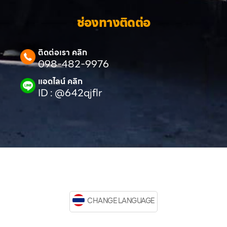
ช่องทางติดต่อ
ติดต่อเรา คลิก
098-482-9976
แอดไลน์ คลิก
ID : @642qjflr
CHANGE LANGUAGE