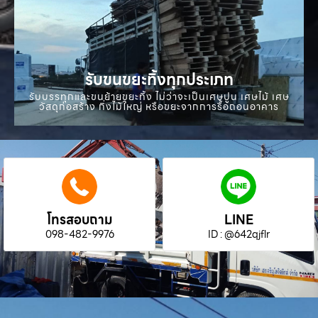
รับขนขยะทิ้งทุกประเภท
รับบรรทุกและขนย้ายขยะทิ้ง ไม่ว่าจะเป็นเศษปูน เศษไม้ เศษ
วัสดุก่อสร้าง กิ่งไม้ใหญ่ หรือขยะจากการรื้อถอนอาคาร
โทรสอบถาม
LINE
098-482-9976
ID : @642qjflr