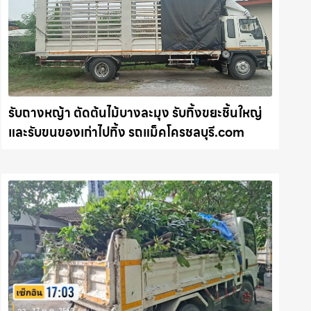
รับถางหญ้า ตัดต้นไม้บางละมุง รับทิ้งขยะชิ้นใหญ่
และรับขนของเก่าไปทิ้ง รถแม็คโครชลบุรี.com