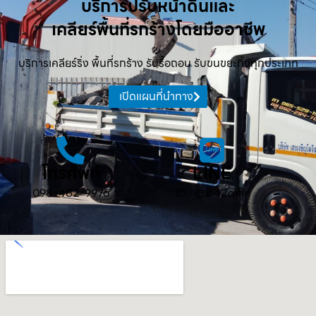
บริการปรับหน้าดินและ
เคลียร์พื้นที่รกร้างโดยมืออาชีพ
บริการเคลียร์ริ่ง พื้นที่รกร้าง รับรื้อถอน รับขนขยะทิ้งทุกประเภท
เปิดแผนที่นำทาง
โทรศัพท์
LINE
098-482-9976
ID : @642qjflr