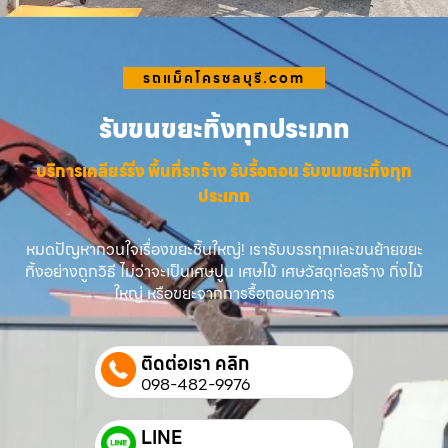
รถแม็คโครชลบุรี.com
รับขนขยะทิ้งทุกประเภท
บริการเคลียร์ริ่ง พื้นที่รกร้าง รับรื้อถอน รับขนขยะทิ้งทุก
ประเภท
หมดปัญหากวนใจเรื่องขยะชิ้นใหญ่! เรารับบรรทุกและขนย้ายขยะ
ทิ้งอย่างถูกวิธี ไม่ว่าจะเป็นเศษปูน เศษไม้ เศษวัสดุก่อสร้าง กิ่งไม้
ใหญ่ หรือขยะจากการรื้อถอนอาคาร
ติดต่อเรา คลิก
098-482-9976
LINE