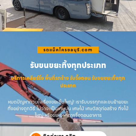
รถแม็คโครชลบุรี.com
รับขนขยะทิ้งทุกประเภท
บริการเคลียร์ริ่ง พื้นที่รกร้าง รับรื้อถอน รับขนขยะทิ้งทุก
ประเภท
หมดปัญหากวนใจเรื่องขยะชิ้นใหญ่! เรารับบรรทุกและขนย้ายขยะ
ทิ้งอย่างถูกวิธี ไม่ว่าจะเป็นเศษปูน เศษไม้ เศษวัสดุก่อสร้าง กิ่งไม้
ใหญ่ หรือขยะจากการรื้อถอนอาคาร