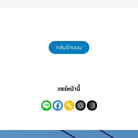
แม็คโครชลบุรี.com
กลับด้านบน
แชร์หน้านี้