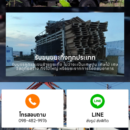
รับขนขยะทิ้งทุกประเภท
รับบรรทุกและขนย้ายขยะทิ้ง ไม่ว่าจะเป็นเศษปูน เศษไม้ เศษ
วัสดุก่อสร้าง กิ่งไม้ใหญ่ หรือขยะจากการรื้อถอนอาคาร
โทรสอบถาม
LINE
098-482-9976
ส่งรูป ส่งพิกัด