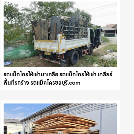
รถแม็คโครให้เช่านาเกลือ รถแม็คโครให้เช่า เคลียร์
พื้นที่รกร้าง รถแม็คโครชลบุรี.com