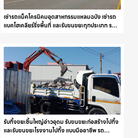
เช่ารถแม็คโครนิคมอุตสาหกรรมแหลมฉบัง เช่ารถ
แบคโฮเคลียร์ริ่งพื้นที่ และรับขนขยะทุกประเภท รถ
แม็คโครชลบุรี.com
รับทิ้งขยะชิ้นใหญ่อ่าวอุดม รับขนขยะก่อสร้างไปทิ้ง
และรับขนขยะโรงงานไปทิ้ง แบบมืออาชีพ รถ