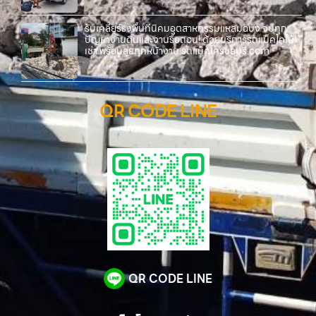
รับเคลียร์ริ่งพื้นที่นิคมอุตสาหกรรมแหลมฉบัง จบทุก
ปัญหางานดินและงานรื้อถอน! ด้วยบริการรถแม็คโคให้
เช่า พร้อมลุยทุกหน้างาน รถแม็คโครชลบุรี.com
QR CODE LINE
QR CODE LINE