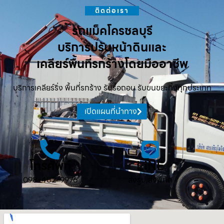
ติดต่อเรา
รถแม็คโครชลบุรี
บริการปรับหน้าดินและ
เคลียร์พื้นที่รกร้างโดยมืออาชีพ
บริการเคลียร์ริ่ง พื้นที่รกร้าง รับรื้อถอน รับขนขยะทิ้งทุกประเภท
เปิดแผนที่นำทาง
โทรศัพท์
LINE
098-482-9976
ส่งรูป ส่งพิกัด