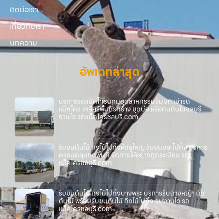
ติดต่อเรา
เกี่ยวกับเรา
บทความ
อัพเดทล่าสุด
บริการรถแม็คโครนิคมอุตสาหกรรมซัมมิท เช่ารถ
แม็คโคร เคลียร์พื้นที่รกร้าง ขุดบ่อ หรือถมดินในชลบุรี
งานไว รถแม็คโครชลบุรี.com
รับขนต้นไม้ กิ่งไม้ไปทิ้งห้วยใหญ่ รับขนขยะไปทิ้ง บริการ
ครอบคลุมทุกพื้นที่ จัดการให้อย่างถูกระเบียบ รถ
แม็คโครชลบุรี.com
รับขนต้นไม้ กิ่งไม้ไปทิ้งบางพระ บริการรับถางหญ้า ตัด
ต้นไม้ พร้อมรับขนต้นไม้ กิ่งไม้ไปทิ้ง จบงานไว รถ
แม็คโครชลบุรี.com