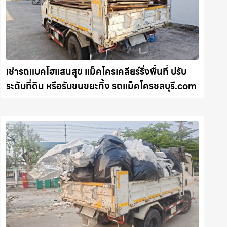
เช่ารถแบคโฮแสนสุข แม็คโครเคลียร์ริ่งพื้นที่ ปรับ
ระดับที่ดิน หรือรับขนขยะทิ้ง รถแม็คโครชลบุรี.com