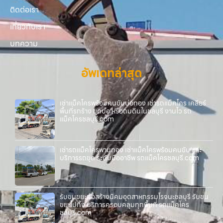
ติดต่อเรา
เกี่ยวกับเรา
บทความ
อัพเดทล่าสุด
เช่าแม็คโครพร้อมคนขับบ่อทอง เช่ารถแม็คโคร เคลียร์
พื้นที่รกร้าง ขุดบ่อ หรือถมดินในชลบุรี งานไว รถ
แม็คโครชลบุรี.com
เช่ารถแม็คโครพานทอง เช่าแม็คโครพร้อมคนขับ และ
บริการรถขุด ระดับมืออาชีพ รถแม็คโครชลบุรี.com
รับขนขยะก่อสร้างนิคมอุตสาหกรรมโรจนะชลบุรี รับขน
ขยะไปทิ้ง บริการครอบคลุมทุกพื้นที่ รถแม็คโคร
ชลบุรี.com