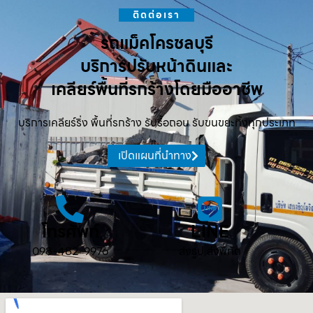
ติดต่อเรา
รถแม็คโครชลบุรี
บริการปรับหน้าดินและ
เคลียร์พื้นที่รกร้างโดยมืออาชีพ
บริการเคลียร์ริ่ง พื้นที่รกร้าง รับรื้อถอน รับขนขยะทิ้งทุกประเภท
เปิดแผนที่นำทาง
โทรศัพท์
LINE
098-482-9976
ส่งรูป ส่งพิกัด