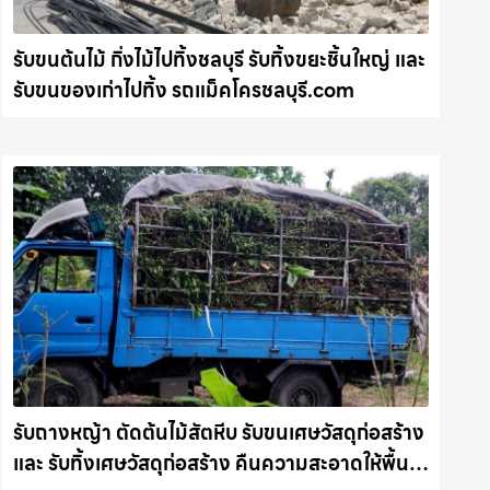
รับขนต้นไม้ กิ่งไม้ไปทิ้งชลบุรี รับทิ้งขยะชิ้นใหญ่ และ
รับขนของเก่าไปทิ้ง รถแม็คโครชลบุรี.com
รับถางหญ้า ตัดต้นไม้สัตหีบ รับขนเศษวัสดุก่อสร้าง
และ รับทิ้งเศษวัสดุก่อสร้าง คืนความสะอาดให้พื้นที่