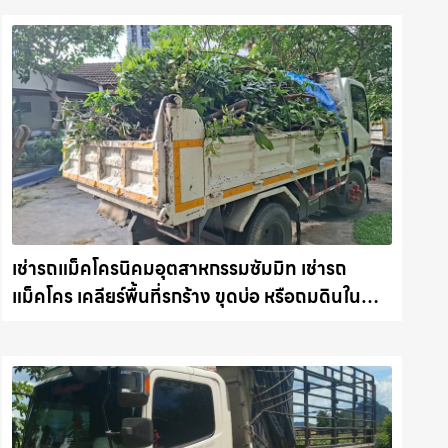
เช่ารถแม็คโครนิคมอุตสาหกรรมซัมมิท เช่ารถ
แม็คโคร เคลียร์พื้นที่รกร้าง ขุดบ่อ หรือถมดินใน
ชลบุรี งานไว รถแม็คโครชลบุรี.com