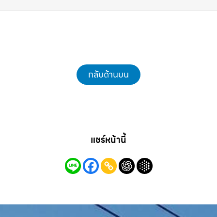
คุณ รถแม็คโครชลบุรี.com
กลับด้านบน
แชร์หน้านี้