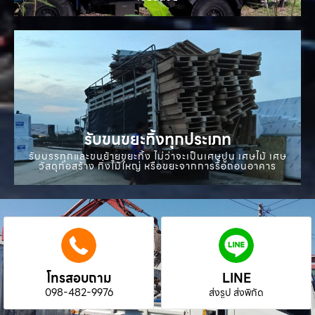
รับขนขยะทิ้งทุกประเภท
รับบรรทุกและขนย้ายขยะทิ้ง ไม่ว่าจะเป็นเศษปูน เศษไม้ เศษ
วัสดุก่อสร้าง กิ่งไม้ใหญ่ หรือขยะจากการรื้อถอนอาคาร
โทรสอบถาม
LINE
098-482-9976
ส่งรูป ส่งพิกัด