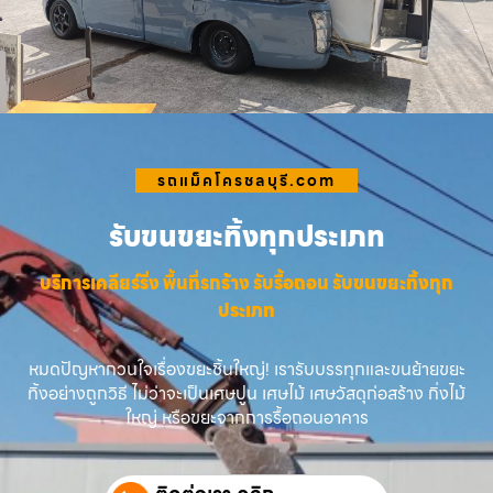
รถแม็คโครชลบุรี.com
รับขนขยะทิ้งทุกประเภท
บริการเคลียร์ริ่ง พื้นที่รกร้าง รับรื้อถอน รับขนขยะทิ้งทุก
ประเภท
หมดปัญหากวนใจเรื่องขยะชิ้นใหญ่! เรารับบรรทุกและขนย้ายขยะ
ทิ้งอย่างถูกวิธี ไม่ว่าจะเป็นเศษปูน เศษไม้ เศษวัสดุก่อสร้าง กิ่งไม้
ใหญ่ หรือขยะจากการรื้อถอนอาคาร