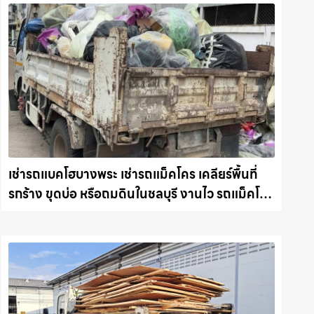
เช่ารถแบคโฮบางพระ เช่ารถแม็คโคร เคลียร์พื้นที่
รกร้าง ขุดบ่อ หรือถมดินในชลบุรี งานไว รถแม็คโคร
ชลบุรี.com