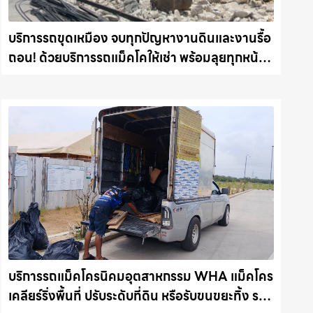
บริการรถขุดเหมือง จบทุกปัญหางานดินและงานรื้อ
ถอน! ด้วยบริการรถแม็คโคให้เช่า พร้อมลุยทุกหน้า
งาน รถแม็คโครชลบุรี.com
บริการรถแม็คโครนิคมอุตสาหกรรม WHA แม็คโคร
เคลียร์ริ่งพื้นที่ ปรับระดับที่ดิน หรือรับขนขยะทิ้ง รถ