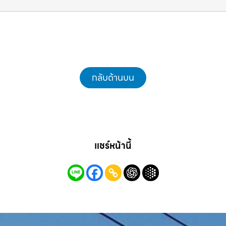
แม็คโครชลบุรี.com
กลับด้านบน
แชร์หน้านี้