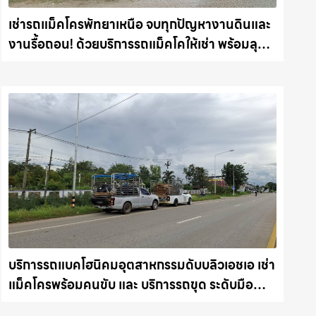
เช่ารถแม็คโครพัทยาเหนือ จบทุกปัญหางานดินและ
งานรื้อถอน! ด้วยบริการรถแม็คโคให้เช่า พร้อมลุย
ทุกหน้างาน รถแม็คโครชลบุรี.com
บริการรถแบคโฮนิคมอุตสาหกรรมดับบลิวเอชเอ เช่า
แม็คโครพร้อมคนขับ และ บริการรถขุด ระดับมือ
อาชีพ รถแม็คโครชลบุรี.com