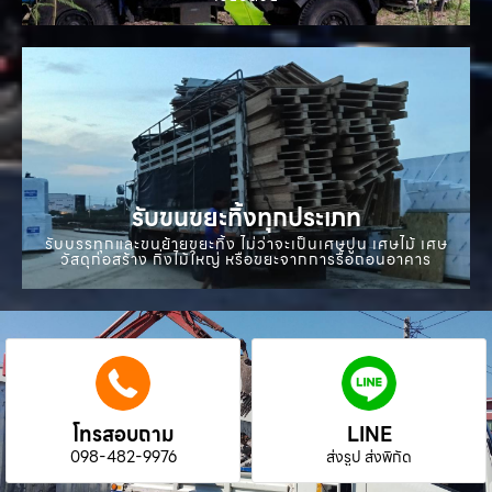
รับขนขยะทิ้งทุกประเภท
รับบรรทุกและขนย้ายขยะทิ้ง ไม่ว่าจะเป็นเศษปูน เศษไม้ เศษ
วัสดุก่อสร้าง กิ่งไม้ใหญ่ หรือขยะจากการรื้อถอนอาคาร
โทรสอบถาม
LINE
098-482-9976
ส่งรูป ส่งพิกัด