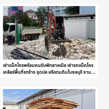
เช่าแม็คโครพร้อมคนขับพัทยาเหนือ เช่ารถแม็คโคร
เคลียร์พื้นที่รกร้าง ขุดบ่อ หรือถมดินในชลบุรี งานไว
รถแม็คโครชลบุรี.com