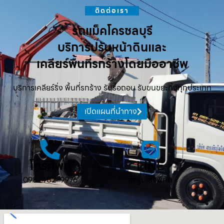
ติดต่อเรา
รถแม็คโครชลบุรี
บริการปรับหน้าดินและ
เคลียร์พื้นที่รกร้างโดยมืออาชีพ
บริการเคลียร์ริ่ง พื้นที่รกร้าง รับรื้อถอน รับขนขยะทิ้งทุกประเภท
เปิดแผนที่นำทาง
โทรศัพท์
LINE
098-482-9976
ส่งรูป ส่งพิกัด