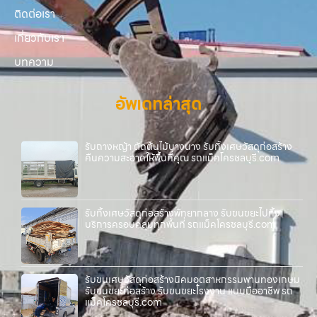
ติดต่อเรา
เกี่ยวกับเรา
บทความ
อัพเดทล่าสุด
รับถางหญ้า ตัดต้นไม้บางนาง รับทิ้งเศษวัสดุก่อสร้าง
คืนความสะอาดให้พื้นที่คุณ รถแม็คโครชลบุรี.com
รับทิ้งเศษวัสดุก่อสร้างพัทยากลาง รับขนขยะไปทิ้ง
บริการครอบคลุมทุกพื้นที่ รถแม็คโครชลบุรี.com
รับขนเศษวัสดุก่อสร้างนิคมอุตสาหกรรมพานทองเกษม
รับขนขยะก่อสร้าง รับขนขยะโรงงาน แบบมืออาชีพ รถ
แม็คโครชลบุรี.com