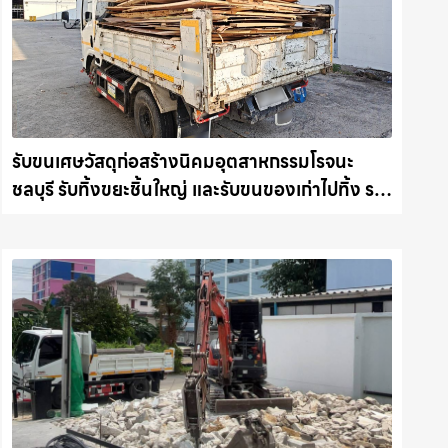
รับขนเศษวัสดุก่อสร้างนิคมอุตสาหกรรมโรจนะ
ชลบุรี รับทิ้งขยะชิ้นใหญ่ และรับขนของเก่าไปทิ้ง รถ
แม็คโครชลบุรี.com