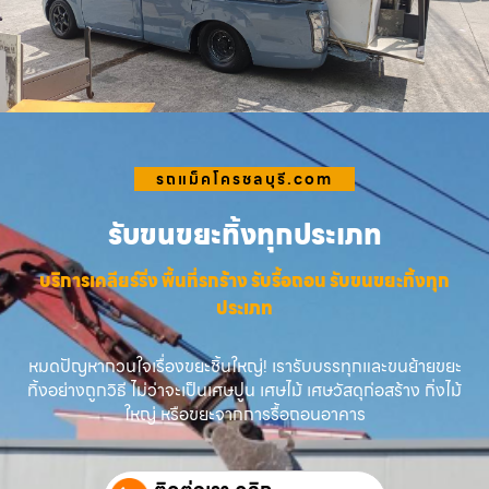
รถแม็คโครชลบุรี.com
รับขนขยะทิ้งทุกประเภท
บริการเคลียร์ริ่ง พื้นที่รกร้าง รับรื้อถอน รับขนขยะทิ้งทุก
ประเภท
หมดปัญหากวนใจเรื่องขยะชิ้นใหญ่! เรารับบรรทุกและขนย้ายขยะ
ทิ้งอย่างถูกวิธี ไม่ว่าจะเป็นเศษปูน เศษไม้ เศษวัสดุก่อสร้าง กิ่งไม้
ใหญ่ หรือขยะจากการรื้อถอนอาคาร