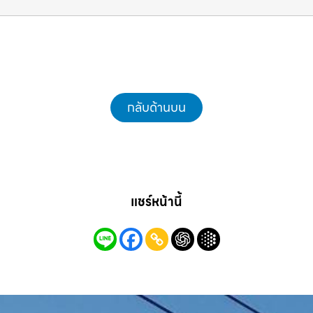
รถแม็คโครชลบุรี.com
กลับด้านบน
แชร์หน้านี้