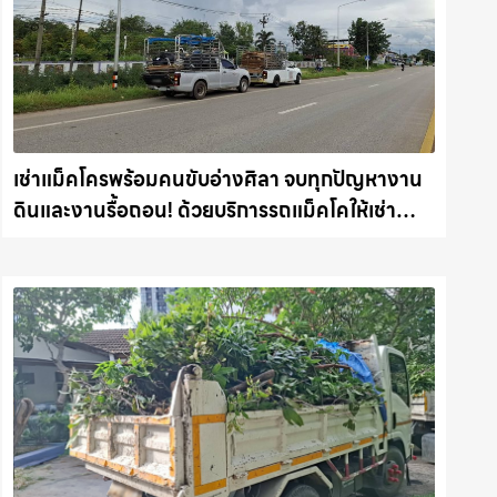
เช่าแม็คโครพร้อมคนขับอ่างศิลา จบทุกปัญหางาน
ดินและงานรื้อถอน! ด้วยบริการรถแม็คโคให้เช่า
พร้อมลุยทุกหน้างาน รถแม็คโครชลบุรี.com