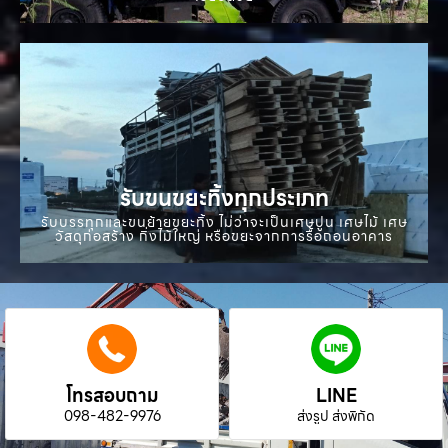
รับขนขยะทิ้งทุกประเภท
รับบรรทุกและขนย้ายขยะทิ้ง ไม่ว่าจะเป็นเศษปูน เศษไม้ เศษ
วัสดุก่อสร้าง กิ่งไม้ใหญ่ หรือขยะจากการรื้อถอนอาคาร
โทรสอบถาม
LINE
098-482-9976
ส่งรูป ส่งพิกัด