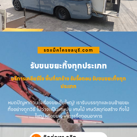
รถแม็คโครชลบุรี.com
รับขนขยะทิ้งทุกประเภท
บริการเคลียร์ริ่ง พื้นที่รกร้าง รับรื้อถอน รับขนขยะทิ้งทุก
ประเภท
หมดปัญหากวนใจเรื่องขยะชิ้นใหญ่! เรารับบรรทุกและขนย้ายขยะ
ทิ้งอย่างถูกวิธี ไม่ว่าจะเป็นเศษปูน เศษไม้ เศษวัสดุก่อสร้าง กิ่งไม้
ใหญ่ หรือขยะจากการรื้อถอนอาคาร