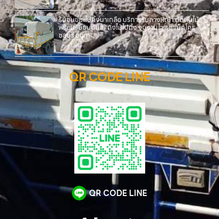
รับขนขยะไปทิ้งนาเกลือ บริการรับถางหญ้า ตัดต้นไม้
พร้อมรับขนต้นไม้ กิ่งไม้ไปทิ้ง จบงานไว รถแม็คโคร
ชลบุรี.com
QR CODE LINE
QR CODE LINE