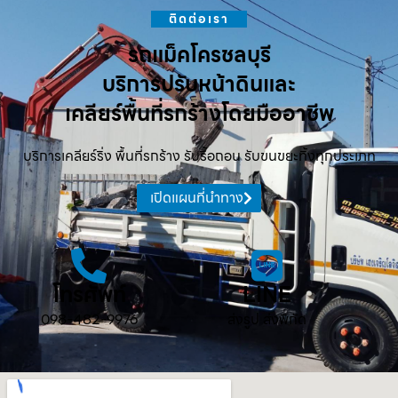
ติดต่อเรา
รถแม็คโครชลบุรี
บริการปรับหน้าดินและ
เคลียร์พื้นที่รกร้างโดยมืออาชีพ
บริการเคลียร์ริ่ง พื้นที่รกร้าง รับรื้อถอน รับขนขยะทิ้งทุกประเภท
เปิดแผนที่นำทาง
โทรศัพท์
LINE
098-482-9976
ส่งรูป ส่งพิกัด