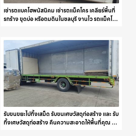
เช่ารถแบคโฮพนัสนิคม เช่ารถแม็คโคร เคลียร์พื้นที่
รกร้าง ขุดบ่อ หรือถมดินในชลบุรี งานไว รถแม็คโคร
ชลบุรี.com
รับขนขยะไปทิ้งเสม็ด รับขนเศษวัสดุก่อสร้าง และ รับ
ทิ้งเศษวัสดุก่อสร้าง คืนความสะอาดให้พื้นที่คุณ รถ
แม็คโครชลบุรี.com