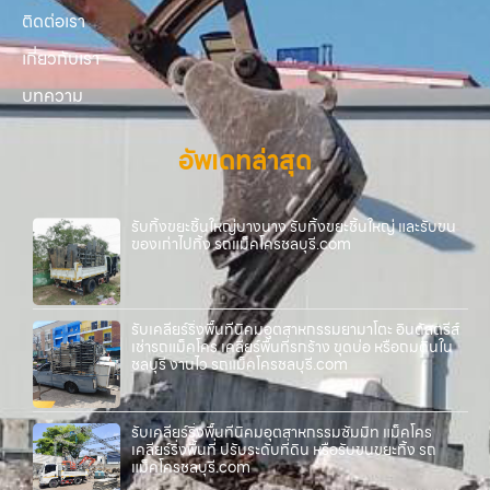
ติดต่อเรา
เกี่ยวกับเรา
บทความ
อัพเดทล่าสุด
รับทิ้งขยะชิ้นใหญ่บางนาง รับทิ้งขยะชิ้นใหญ่ และรับขน
ของเก่าไปทิ้ง รถแม็คโครชลบุรี.com
รับเคลียร์ริ่งพื้นที่นิคมอุตสาหกรรมยามาโตะ อินดัสตรีส์
เช่ารถแม็คโคร เคลียร์พื้นที่รกร้าง ขุดบ่อ หรือถมดินใน
ชลบุรี งานไว รถแม็คโครชลบุรี.com
รับเคลียร์ริ่งพื้นที่นิคมอุตสาหกรรมซัมมิท แม็คโคร
เคลียร์ริ่งพื้นที่ ปรับระดับที่ดิน หรือรับขนขยะทิ้ง รถ
แม็คโครชลบุรี.com