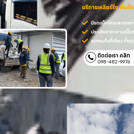
บริการเคลียร์ริ่ง พื้นท
มีรถแม็คโครและรถหกล้
ประเมินราคาตามเนื้อ
จบครบในที่เดียว ทั้งขุด
ติดต่อเรา คลิก
098-482-9976