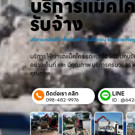
บริการแม็คโ
รับจ้าง
บริการเคลียร์ริ่ง พื้นที่รกร้าง รับรื้อถอน รับขนขยะทิ้
บริการให้เช่ารถแม็คโคร รถแบคโฮ พร้อมคนขับม
อย่างเต็มที่ และ มีคุณภาพ บริการครบวงจร พร้
คุณภาพ
ติดต่อเรา คลิก
LINE
098-482-9976
ID : @642q