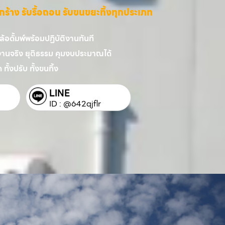
ี่รกร้าง รับรื้อถอน รับขนขยะทิ้งทุกประเภท
อดั้มพ์พร้อมปฏิบัติงานทันที
งานจริง ยุติธรรม คุมงบประมาณได้
 ทั้งปรับ ทั้งขนทิ้ง
LINE
ID : @642qjflr