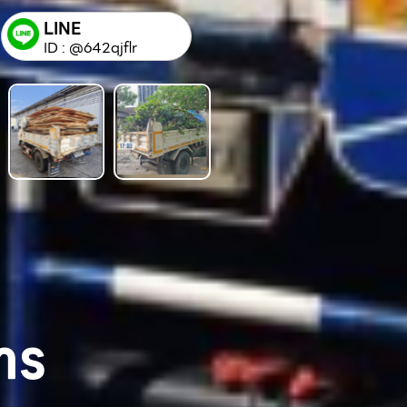
LINE
ID : @642qjflr
าร