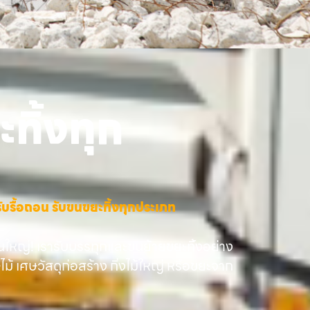
ทิ้งทุก
าง รับรื้อถอน รับขนขยะทิ้งทุกประเภท
นใหญ่! เรารับบรรทุกและขนย้ายขยะทิ้งอย่าง
ษไม้ เศษวัสดุก่อสร้าง กิ่งไม้ใหญ่ หรือขยะจาก