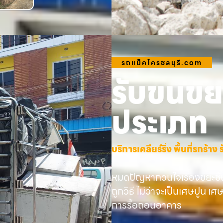
รถแม็คโครชลบุรี.com
รับขนขยะ
ประเภท
บริการเคลียร์ริ่ง พื้นที่รกร้
หมดปัญหากวนใจเรื่องขยะชิ้
ถูกวิธี ไม่ว่าจะเป็นเศษปูน เศ
การรื้อถอนอาคาร