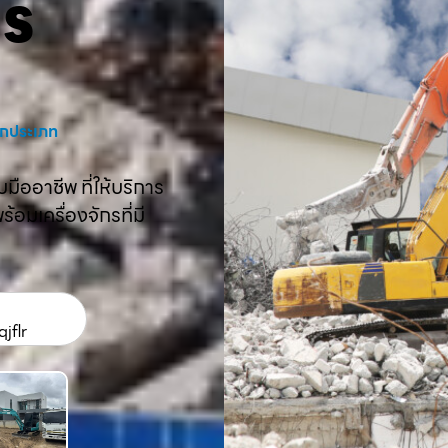
คร
งทุกประเภท
ืออาชีพ ที่ให้บริการ
อมเครื่องจักรที่มี
jflr