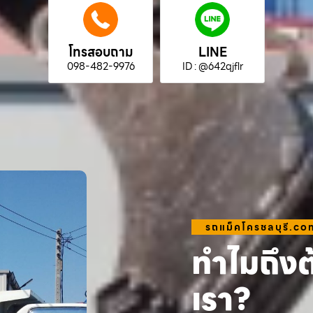
โทรสอบถาม
LINE
098-482-9976
ID : @642qjflr
รถแม็คโครชลบุรี.co
ทำไมถึงต
เรา?