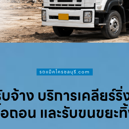
รถแม็คโครชลบุรี.com
จ้าง บริการเคลียร์ริ่ง
ื้อถอน และรับขนขยะทิ