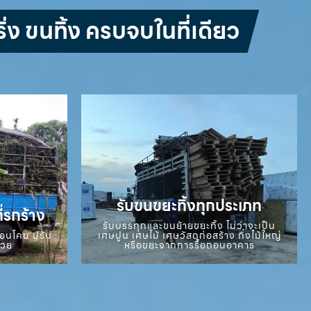
่ง ขนทิ้ง ครบจบในที่เดียว
รับขนขยะทิ้งทุกประเภท
ี่รกร้าง
รับบรรทุกและขนย้ายขยะทิ้ง ไม่ว่าจะเป็น
ถอนโคน ปรับ
เศษปูน เศษไม้ เศษวัสดุก่อสร้าง กิ่งไม้ใหญ่
สวย
หรือขยะจากการรื้อถอนอาคาร