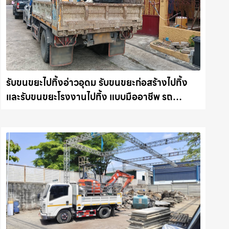
รับขนขยะไปทิ้งอ่าวอุดม รับขนขยะก่อสร้างไปทิ้ง
และรับขนขยะโรงงานไปทิ้ง แบบมืออาชีพ รถ
แม็คโครชลบุรี.com