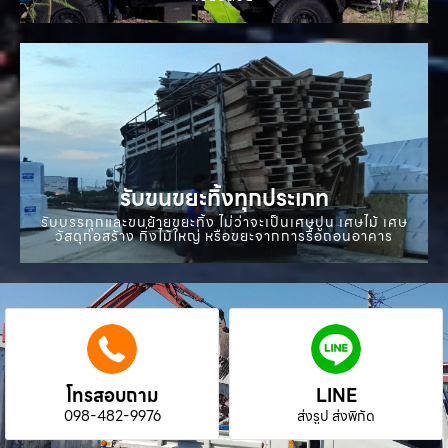
รับขนขยะทิ้งทุกประเภท
รับบรรทุกและขนย้ายขยะทิ้ง ไม่ว่าจะเป็นเศษปูน เศษไม้ เศษ
วัสดุก่อสร้าง กิ่งไม้ใหญ่ หรือขยะจากการรื้อถอนอาคาร
โทรสอบถาม
LINE
098-482-9976
ส่งรูป ส่งพิกัด