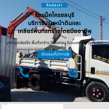
ติดต่อเรา
รถแม็คโครชลบุรี
บริการปรับหน้าดินและ
เคลียร์พื้นที่รกร้างโดยมืออาชีพ
บริการเคลียร์ริ่ง พื้นที่รกร้าง รับรื้อถอน รับขนขยะทิ้งทุกประเภท
เปิดแผนที่นำทาง
โทรศัพท์
LINE
098-482-9976
ส่งรูป ส่งพิกัด