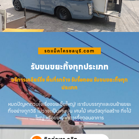
รถแม็คโครชลบุรี.com
รับขนขยะทิ้งทุกประเภท
บริการเคลียร์ริ่ง พื้นที่รกร้าง รับรื้อถอน รับขนขยะทิ้งทุก
ประเภท
หมดปัญหากวนใจเรื่องขยะชิ้นใหญ่! เรารับบรรทุกและขนย้ายขยะ
ทิ้งอย่างถูกวิธี ไม่ว่าจะเป็นเศษปูน เศษไม้ เศษวัสดุก่อสร้าง กิ่งไม้
ใหญ่ หรือขยะจากการรื้อถอนอาคาร