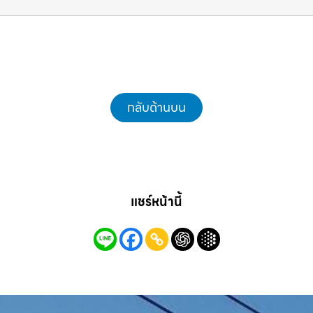
แม็คโครชลบุรี.com
กลับด้านบน
แชร์หน้านี้