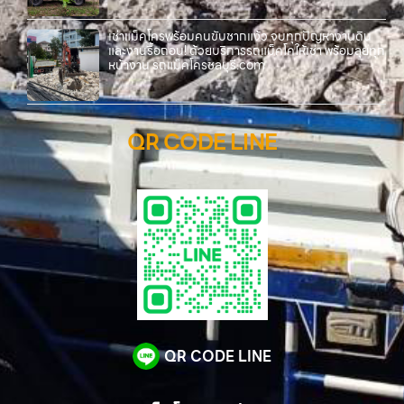
เช่าแม็คโครพร้อมคนขับชากแง้ว จบทุกปัญหางานดิน
และงานรื้อถอน! ด้วยบริการรถแม็คโคให้เช่า พร้อมลุยทุก
หน้างาน รถแม็คโครชลบุรี.com
QR CODE LINE
QR CODE LINE