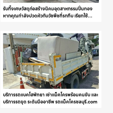
รับทิ้งเศษวัสดุก่อสร้างนิคมอุตสาหกรรมปิ่นทอง
หากคุณกำลังปวดหัวกับวัชพืชที่รกทึบ เรียกใช้
บริการ รับถางหญ้า ตัดต้นไม้ พร้อม รับขนต้นไม้ กิ่ง
ไม้ไปทิ้ง รถแม็คโครชลบุรี.com
บริการรถแบคโฮพัทยา เช่าแม็คโครพร้อมคนขับ และ
บริการรถขุด ระดับมืออาชีพ รถแม็คโครชลบุรี.com