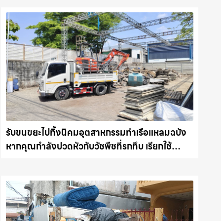
รับขนขยะไปทิ้งนิคมอุตสาหกรรมท่าเรือแหลมฉบัง
หากคุณกำลังปวดหัวกับวัชพืชที่รกทึบ เรียกใช้
บริการ รับถางหญ้า ตัดต้นไม้ พร้อม รับขนต้นไม้ กิ่ง
ไม้ไปทิ้ง รถแม็คโครชลบุรี.com