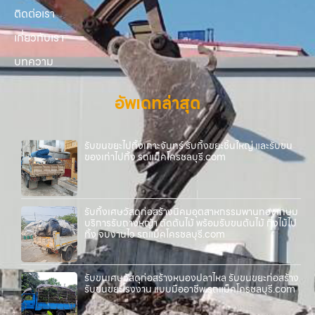
ติดต่อเรา
เกี่ยวกับเรา
บทความ
อัพเดทล่าสุด
รับขนขยะไปทิ้งเกาะจันทร์ รับทิ้งขยะชิ้นใหญ่ และรับขน
ของเก่าไปทิ้ง รถแม็คโครชลบุรี.com
รับทิ้งเศษวัสดุก่อสร้างนิคมอุตสาหกรรมพานทองเกษม
บริการรับถางหญ้า ตัดต้นไม้ พร้อมรับขนต้นไม้ กิ่งไม้ไป
ทิ้ง จบงานไว รถแม็คโครชลบุรี.com
รับขนเศษวัสดุก่อสร้างหนองปลาไหล รับขนขยะก่อสร้าง
รับขนขยะโรงงาน แบบมืออาชีพ รถแม็คโครชลบุรี.com