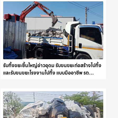
รับทิ้งขยะชิ้นใหญ่อ่าวอุดม รับขนขยะก่อสร้างไปทิ้ง
และรับขนขยะโรงงานไปทิ้ง แบบมืออาชีพ รถ
แม็คโครชลบุรี.com