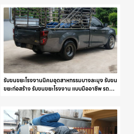
รับขนขยะโรงงานนิคมอุตสาหกรรมบางละมุง รับขน
ขยะก่อสร้าง รับขนขยะโรงงาน แบบมืออาชีพ รถ
แม็คโครชลบุรี.com