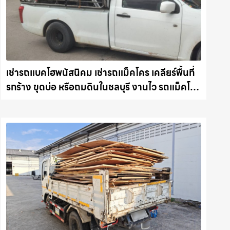
เช่ารถแบคโฮพนัสนิคม เช่ารถแม็คโคร เคลียร์พื้นที่
รกร้าง ขุดบ่อ หรือถมดินในชลบุรี งานไว รถแม็คโคร
ชลบุรี.com