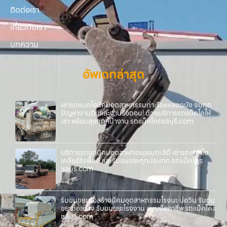
ติดต่อเรา
เกี่ยวกับเรา
บทความ
อัพเดทล่าสุด
เช่ารถแบคโฮนิคมอุตสาหกรรมท่าเรือแหลมฉบัง จบทุก
ปัญหางานดินและงานรื้อถอน! ด้วยบริการรถแม็คโคให้
เช่า พร้อมลุยทุกหน้างาน รถแม็คโครชลบุรี.com
บริการรถขุดนิคมอุตสาหกรรมอมตะซิตี้ เช่ารถแบคโฮ
เคลียร์ริ่งพื้นที่ และรับขนขยะทุกประเภท รถแม็คโคร
ชลบุรี.com
รับขนขยะก่อสร้างนิคมอุตสาหกรรมโรจนะ บ่อวิน รับขน
ขยะก่อสร้าง รับขนขยะโรงงาน แบบมืออาชีพ รถแม็คโคร
ชลบุรี.com