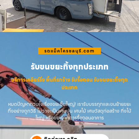
รถแม็คโครชลบุรี.com
รับขนขยะทิ้งทุกประเภท
บริการเคลียร์ริ่ง พื้นที่รกร้าง รับรื้อถอน รับขนขยะทิ้งทุก
ประเภท
หมดปัญหากวนใจเรื่องขยะชิ้นใหญ่! เรารับบรรทุกและขนย้ายขยะ
ทิ้งอย่างถูกวิธี ไม่ว่าจะเป็นเศษปูน เศษไม้ เศษวัสดุก่อสร้าง กิ่งไม้
ใหญ่ หรือขยะจากการรื้อถอนอาคาร