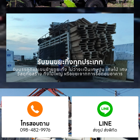
รับขนขยะทิ้งทุกประเภท
รับบรรทุกและขนย้ายขยะทิ้ง ไม่ว่าจะเป็นเศษปูน เศษไม้ เศษ
วัสดุก่อสร้าง กิ่งไม้ใหญ่ หรือขยะจากการรื้อถอนอาคาร
โทรสอบถาม
LINE
098-482-9976
ส่งรูป ส่งพิกัด