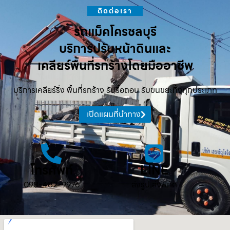
ติดต่อเรา
รถแม็คโครชลบุรี
บริการปรับหน้าดินและ
เคลียร์พื้นที่รกร้างโดยมืออาชีพ
บริการเคลียร์ริ่ง พื้นที่รกร้าง รับรื้อถอน รับขนขยะทิ้งทุกประเภท
เปิดแผนที่นำทาง
โทรศัพท์
LINE
098-482-9976
ส่งรูป ส่งพิกัด