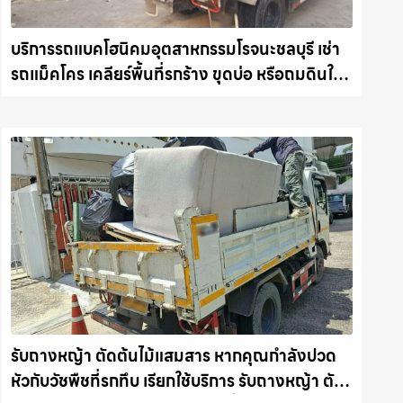
บริการรถแบคโฮนิคมอุตสาหกรรมโรจนะชลบุรี เช่า
รถแม็คโคร เคลียร์พื้นที่รกร้าง ขุดบ่อ หรือถมดินใน
ชลบุรี งานไว รถแม็คโครชลบุรี.com
รับถางหญ้า ตัดต้นไม้แสมสาร หากคุณกำลังปวด
หัวกับวัชพืชที่รกทึบ เรียกใช้บริการ รับถางหญ้า ตัด