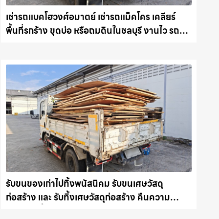
เช่ารถแบคโฮวงศ์อมาตย์ เช่ารถแม็คโคร เคลียร์
พื้นที่รกร้าง ขุดบ่อ หรือถมดินในชลบุรี งานไว รถ
แม็คโครชลบุรี.com
รับขนของเก่าไปทิ้งพนัสนิคม รับขนเศษวัสดุ
ก่อสร้าง และ รับทิ้งเศษวัสดุก่อสร้าง คืนความ
สะอาดให้พื้นที่คุณ รถแม็คโครชลบุรี.com