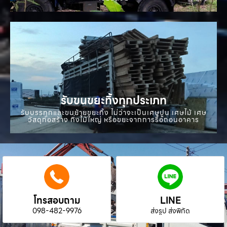
รับขนขยะทิ้งทุกประเภท
รับบรรทุกและขนย้ายขยะทิ้ง ไม่ว่าจะเป็นเศษปูน เศษไม้ เศษ
วัสดุก่อสร้าง กิ่งไม้ใหญ่ หรือขยะจากการรื้อถอนอาคาร
โทรสอบถาม
LINE
098-482-9976
ส่งรูป ส่งพิกัด