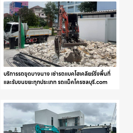
บริการรถขุดบางนาง เช่ารถแบคโฮเคลียร์ริ่งพื้นที่
และรับขนขยะทุกประเภท รถแม็คโครชลบุรี.com