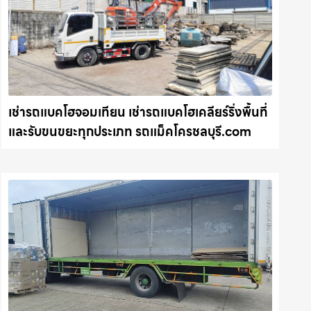
เช่ารถแบคโฮจอมเทียน เช่ารถแบคโฮเคลียร์ริ่งพื้นที่
และรับขนขยะทุกประเภท รถแม็คโครชลบุรี.com