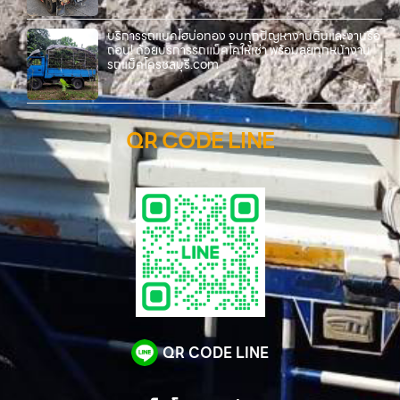
บริการรถแบคโฮบ่อทอง จบทุกปัญหางานดินและงานรื้อ
ถอน! ด้วยบริการรถแม็คโคให้เช่า พร้อมลุยทุกหน้างาน
รถแม็คโครชลบุรี.com
QR CODE LINE
QR CODE LINE