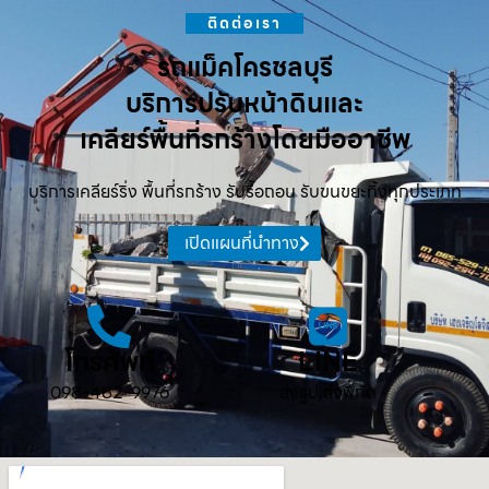
ติดต่อเรา
รถแม็คโครชลบุรี
บริการปรับหน้าดินและ
เคลียร์พื้นที่รกร้างโดยมืออาชีพ
บริการเคลียร์ริ่ง พื้นที่รกร้าง รับรื้อถอน รับขนขยะทิ้งทุกประเภท
เปิดแผนที่นำทาง
โทรศัพท์
LINE
098-482-9976
ส่งรูป ส่งพิกัด