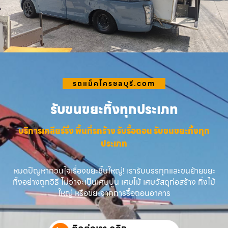
รถแม็คโครชลบุรี.com
รับขนขยะทิ้งทุกประเภท
บริการเคลียร์ริ่ง พื้นที่รกร้าง รับรื้อถอน รับขนขยะทิ้งทุก
ประเภท
หมดปัญหากวนใจเรื่องขยะชิ้นใหญ่! เรารับบรรทุกและขนย้ายขยะ
ทิ้งอย่างถูกวิธี ไม่ว่าจะเป็นเศษปูน เศษไม้ เศษวัสดุก่อสร้าง กิ่งไม้
ใหญ่ หรือขยะจากการรื้อถอนอาคาร