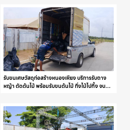
รับขนเศษวัสดุก่อสร้างหนองเหียง บริการรับถาง
หญ้า ตัดต้นไม้ พร้อมรับขนต้นไม้ กิ่งไม้ไปทิ้ง จบ
งานไว รถแม็คโครชลบุรี.com