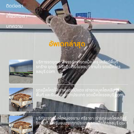
ติดต่อเรา
เกี่ยวกับเรา
บทความ
อัพเดทล่าสุด
บริการรถขุดเขาชีจรรย์ เช่ารถแม็คโคร เคลียร์พื้นที่
รกร้าง ขุดบ่อ หรือถมดินในชลบุรี งานไว รถแม็คโคร
ชลบุรี.com
รถแม็คโครให้เช่าหนองไม้แดง เช่ารถแบคโฮเคลียร์ริ่ง
พื้นที่ และรับขนขยะทุกประเภท รถแม็คโครชลบุรี.com
บริการรถแบคโฮหนองขาม ศรีราชา เช่ารถแบคโฮเคลียร์
ริ่งพื้นที่ และรับขนขยะทุกประเภท รถแม็คโครชลบุรี.com