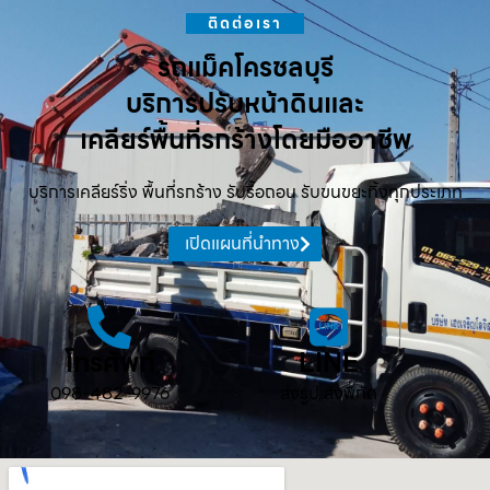
ติดต่อเรา
รถแม็คโครชลบุรี
บริการปรับหน้าดินและ
เคลียร์พื้นที่รกร้างโดยมืออาชีพ
บริการเคลียร์ริ่ง พื้นที่รกร้าง รับรื้อถอน รับขนขยะทิ้งทุกประเภท
เปิดแผนที่นำทาง
โทรศัพท์
LINE
098-482-9976
ส่งรูป ส่งพิกัด