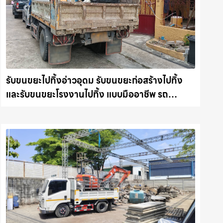
รับขนขยะไปทิ้งอ่าวอุดม รับขนขยะก่อสร้างไปทิ้ง
และรับขนขยะโรงงานไปทิ้ง แบบมืออาชีพ รถ
แม็คโครชลบุรี.com