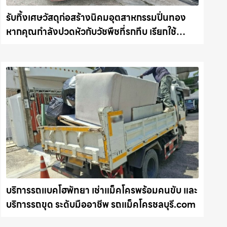
รับทิ้งเศษวัสดุก่อสร้างนิคมอุตสาหกรรมปิ่นทอง
หากคุณกำลังปวดหัวกับวัชพืชที่รกทึบ เรียกใช้
บริการ รับถางหญ้า ตัดต้นไม้ พร้อม รับขนต้นไม้ กิ่ง
ไม้ไปทิ้ง รถแม็คโครชลบุรี.com
บริการรถแบคโฮพัทยา เช่าแม็คโครพร้อมคนขับ และ
บริการรถขุด ระดับมืออาชีพ รถแม็คโครชลบุรี.com