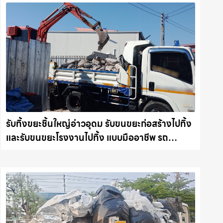
รับทิ้งขยะชิ้นใหญ่อ่าวอุดม รับขนขยะก่อสร้างไปทิ้ง
และรับขนขยะโรงงานไปทิ้ง แบบมืออาชีพ รถ
แม็คโครชลบุรี.com