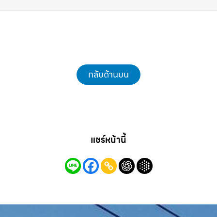
แม็คโครชลบุรี.com
กลับด้านบน
แชร์หน้านี้