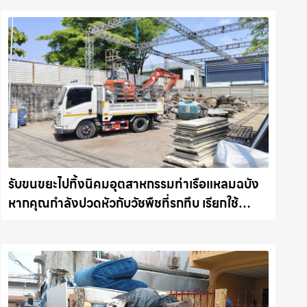
รับขนขยะไปทิ้งนิคมอุตสาหกรรมท่าเรือแหลมฉบัง
หากคุณกำลังปวดหัวกับวัชพืชที่รกทึบ เรียกใช้
บริการ รับถางหญ้า ตัดต้นไม้ พร้อม รับขนต้นไม้ กิ่ง
ไม้ไปทิ้ง รถแม็คโครชลบุรี.com