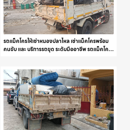
รถแม็คโครให้เช่าหนองปลาไหล เช่าแม็คโครพร้อม
คนขับ และ บริการรถขุด ระดับมืออาชีพ รถแม็คโคร
ชลบุรี.com