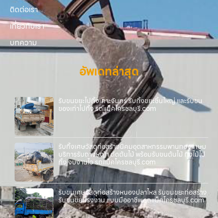
ติดต่อเรา
เกี่ยวกับเรา
บทความ
อัพเดทล่าสุด
รับขนขยะไปทิ้งเกาะจันทร์ รับทิ้งขยะชิ้นใหญ่ และรับขน
ของเก่าไปทิ้ง รถแม็คโครชลบุรี.com
รับทิ้งเศษวัสดุก่อสร้างนิคมอุตสาหกรรมพานทองเกษม
บริการรับถางหญ้า ตัดต้นไม้ พร้อมรับขนต้นไม้ กิ่งไม้ไป
ทิ้ง จบงานไว รถแม็คโครชลบุรี.com
รับขนเศษวัสดุก่อสร้างหนองปลาไหล รับขนขยะก่อสร้าง
รับขนขยะโรงงาน แบบมืออาชีพ รถแม็คโครชลบุรี.com