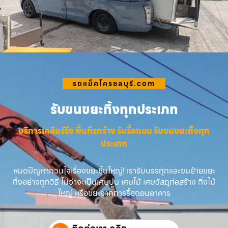
รถแม็คโครชลบุรี.com
รับขนขยะทิ้งทุกประเภท
บริการเคลียร์ริ่ง พื้นที่รกร้าง รับรื้อถอน รับขนขยะทิ้งทุก
ประเภท
หมดปัญหากวนใจเรื่องขยะชิ้นใหญ่! เรารับบรรทุกและขนย้ายขยะ
ทิ้งอย่างถูกวิธี ไม่ว่าจะเป็นเศษปูน เศษไม้ เศษวัสดุก่อสร้าง กิ่งไม้
ใหญ่ หรือขยะจากการรื้อถอนอาคาร