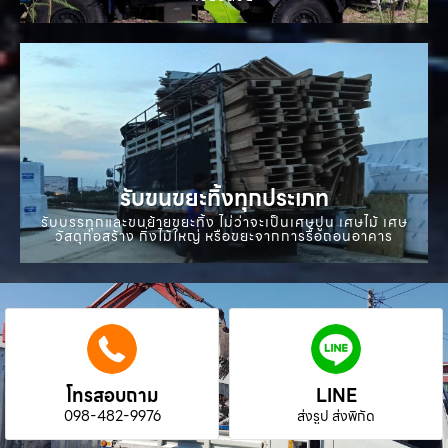
รับขนขยะทิ้งทุกประเภท
รับบรรทุกและขนย้ายขยะทิ้ง ไม่ว่าจะเป็นเศษปูน เศษไม้ เศษ
วัสดุก่อสร้าง กิ่งไม้ใหญ่ หรือขยะจากการรื้อถอนอาคาร
โทรสอบถาม
LINE
098-482-9976
ส่งรูป ส่งพิกัด