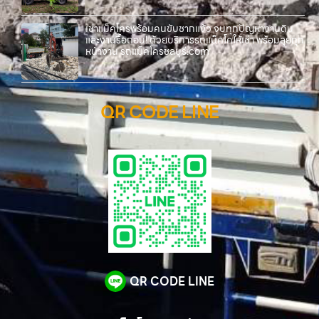
เช่าแม็คโครพร้อมคนขับชากแง้ว จบทุกปัญหางานดิน
และงานรื้อถอน! ด้วยบริการรถแม็คโคให้เช่า พร้อมลุยทุก
หน้างาน รถแม็คโครชลบุรี.com
QR CODE LINE
QR CODE LINE