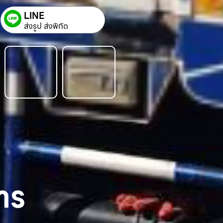
LINE
ส่งรูป ส่งพิกัด
าร