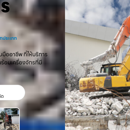
คร
งทุกประเภท
ืออาชีพ ที่ให้บริการ
อมเครื่องจักรที่มี
กัด