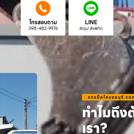
โทรสอบถาม
LINE
098-482-9976
ส่งรูป ส่งพิกัด
รถแม็คโครชลบุรี.co
ทำไมถึงต
เรา?