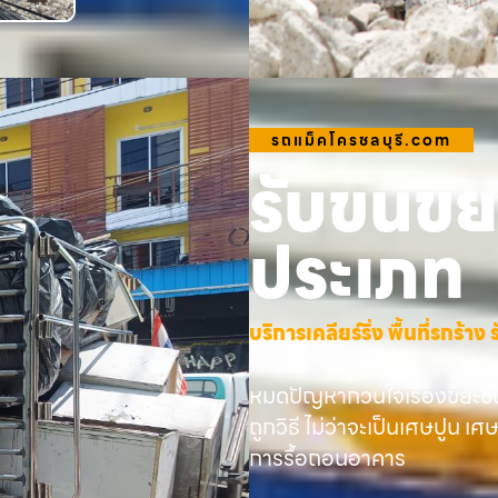
รถแม็คโครชลบุรี.com
รับขนขยะ
ประเภท
บริการเคลียร์ริ่ง พื้นที่รกร้
หมดปัญหากวนใจเรื่องขยะชิ้
ถูกวิธี ไม่ว่าจะเป็นเศษปูน เศ
การรื้อถอนอาคาร