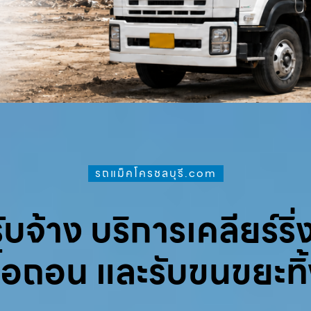
รถแม็คโครชลบุรี.com
จ้าง บริการเคลียร์ริ่ง
ื้อถอน และรับขนขยะทิ