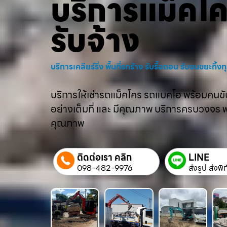
บริการแม็คโ
รับจ้าง
บริการเคลียร์ริ่ง พื้นที่รกร้าง รับรื้อถอน รับขนขยะทิ้
บริการให้เช่ารถแม็คโคร รถแบคโฮ พร้อมคนขับม
อย่างเต็มที่ และ มีคุณภาพ บริการครบวงจร พร้
คุณภาพ
ติดต่อเรา คลิก
LINE
098-482-9976
ส่งรูป ส่งพิ