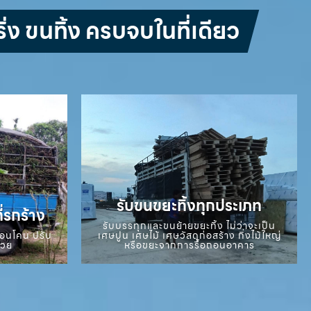
่ง ขนทิ้ง ครบจบในที่เดียว
รับขนขยะทิ้งทุกประเภท
ี่รกร้าง
รับบรรทุกและขนย้ายขยะทิ้ง ไม่ว่าจะเป็น
ถอนโคน ปรับ
เศษปูน เศษไม้ เศษวัสดุก่อสร้าง กิ่งไม้ใหญ่
สวย
หรือขยะจากการรื้อถอนอาคาร