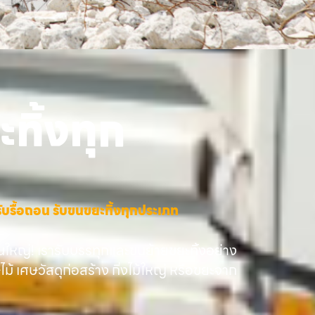
ทิ้งทุก
าง รับรื้อถอน รับขนขยะทิ้งทุกประเภท
นใหญ่! เรารับบรรทุกและขนย้ายขยะทิ้งอย่าง
ษไม้ เศษวัสดุก่อสร้าง กิ่งไม้ใหญ่ หรือขยะจาก