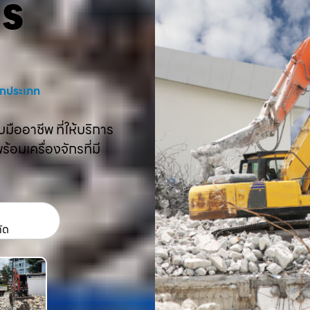
คร
งทุกประเภท
ืออาชีพ ที่ให้บริการ
อมเครื่องจักรที่มี
กัด