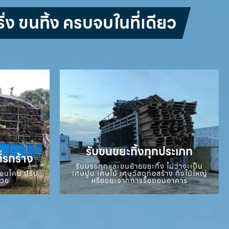
่ง ขนทิ้ง ครบจบในที่เดียว
รับขนขยะทิ้งทุกประเภท
ี่รกร้าง
รับบรรทุกและขนย้ายขยะทิ้ง ไม่ว่าจะเป็น
ถอนโคน ปรับ
เศษปูน เศษไม้ เศษวัสดุก่อสร้าง กิ่งไม้ใหญ่
สวย
หรือขยะจากการรื้อถอนอาคาร