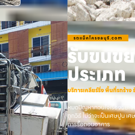
รถแม็คโครชลบุรี.com
รับขนขยะ
ประเภท
บริการเคลียร์ริ่ง พื้นที่รกร้
หมดปัญหากวนใจเรื่องขยะชิ้
ถูกวิธี ไม่ว่าจะเป็นเศษปูน เศ
การรื้อถอนอาคาร