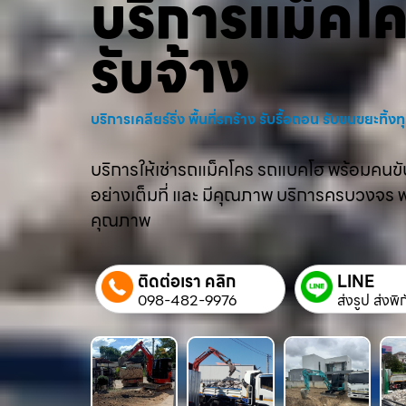
บริการแม็คโ
รับจ้าง
บริการเคลียร์ริ่ง พื้นที่รกร้าง รับรื้อถอน รับขนขยะทิ้
บริการให้เช่ารถแม็คโคร รถแบคโฮ พร้อมคนขับม
อย่างเต็มที่ และ มีคุณภาพ บริการครบวงจร พร้
คุณภาพ
ติดต่อเรา คลิก
LINE
098-482-9976
ส่งรูป ส่งพิ