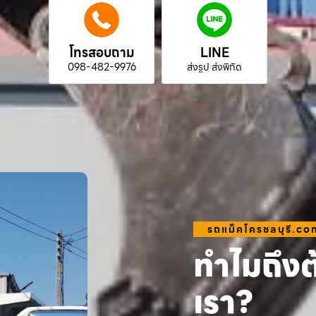
โทรสอบถาม
LINE
098-482-9976
ส่งรูป ส่งพิกัด
รถแม็คโครชลบุรี.co
ทำไมถึงต
เรา?