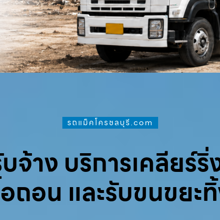
รถแม็คโครชลบุรี.com
จ้าง บริการเคลียร์ริ่ง
ื้อถอน และรับขนขยะทิ