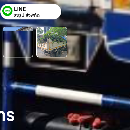
LINE
ส่งรูป ส่งพิกัด
าร