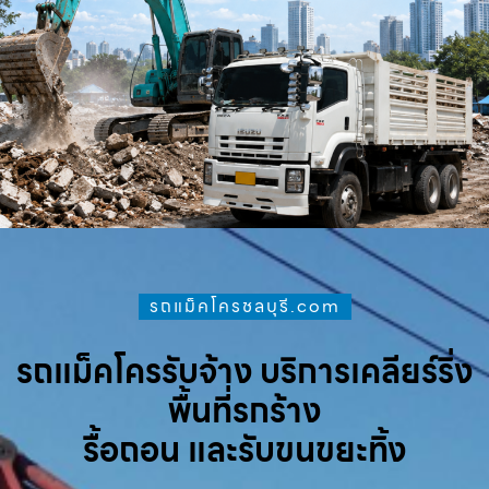
รถแม็คโครชลบุรี.com
รถแม็คโครรับจ้าง บริการเคลียร์ริ่ง
พื้นที่รกร้าง
รื้อถอน และรับขนขยะทิ้ง