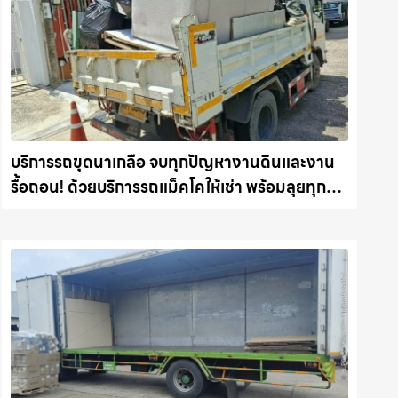
บริการรถขุดนาเกลือ จบทุกปัญหางานดินและงาน
รื้อถอน! ด้วยบริการรถแม็คโคให้เช่า พร้อมลุยทุก
หน้างาน รถแม็คโครชลบุรี.com