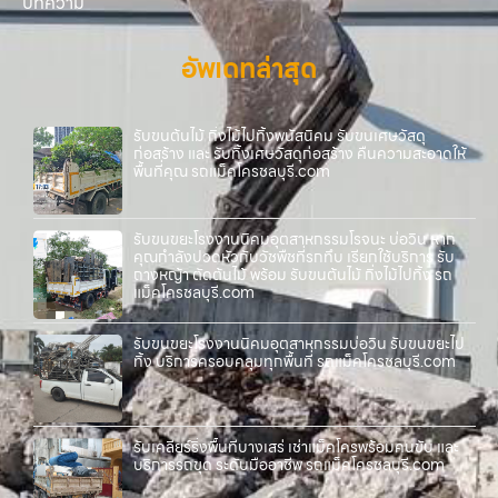
บทความ
อัพเดทล่าสุด
รับขนต้นไม้ กิ่งไม้ไปทิ้งพนัสนิคม รับขนเศษวัสดุ
ก่อสร้าง และ รับทิ้งเศษวัสดุก่อสร้าง คืนความสะอาดให้
พื้นที่คุณ รถแม็คโครชลบุรี.com
รับขนขยะโรงงานนิคมอุตสาหกรรมโรจนะ บ่อวิน หาก
คุณกำลังปวดหัวกับวัชพืชที่รกทึบ เรียกใช้บริการ รับ
ถางหญ้า ตัดต้นไม้ พร้อม รับขนต้นไม้ กิ่งไม้ไปทิ้ง รถ
แม็คโครชลบุรี.com
รับขนขยะโรงงานนิคมอุตสาหกรรมบ่อวิน รับขนขยะไป
ทิ้ง บริการครอบคลุมทุกพื้นที่ รถแม็คโครชลบุรี.com
รับเคลียร์ริ่งพื้นที่บางเสร่ เช่าแม็คโครพร้อมคนขับ และ
บริการรถขุด ระดับมืออาชีพ รถแม็คโครชลบุรี.com