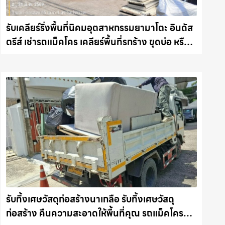
รับเคลียร์ริ่งพื้นที่นิคมอุตสาหกรรมยามาโตะ อินดัส
ตรีส์ เช่ารถแม็คโคร เคลียร์พื้นที่รกร้าง ขุดบ่อ หรือ
ถมดินในชลบุรี งานไว รถแม็คโครชลบุรี.com
รับทิ้งเศษวัสดุก่อสร้างนาเกลือ รับทิ้งเศษวัสดุ
ก่อสร้าง คืนความสะอาดให้พื้นที่คุณ รถแม็คโคร