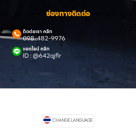
ช่องทางติดต่อ
ติดต่อเรา คลิก
098-482-9976
แอดไลน์ คลิก
ID : @642qjflr
CHANGE LANGUAGE