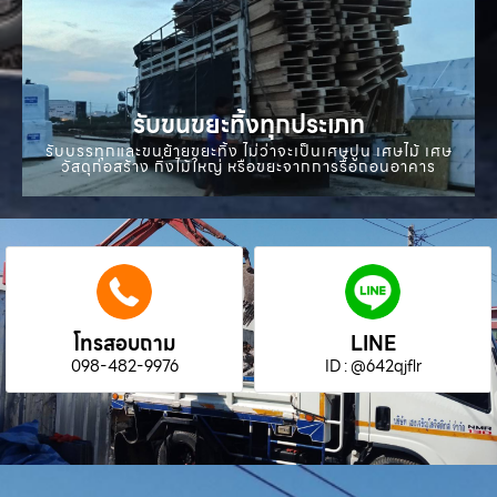
รับขนขยะทิ้งทุกประเภท
รับบรรทุกและขนย้ายขยะทิ้ง ไม่ว่าจะเป็นเศษปูน เศษไม้ เศษ
วัสดุก่อสร้าง กิ่งไม้ใหญ่ หรือขยะจากการรื้อถอนอาคาร
โทรสอบถาม
LINE
098-482-9976
ID : @642qjflr