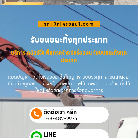
รถแม็คโครชลบุรี.com
รับขนขยะทิ้งทุกประเภท
บริการเคลียร์ริ่ง พื้นที่รกร้าง รับรื้อถอน รับขนขยะทิ้งทุก
ประเภท
หมดปัญหากวนใจเรื่องขยะชิ้นใหญ่! เรารับบรรทุกและขนย้ายขยะ
ทิ้งอย่างถูกวิธี ไม่ว่าจะเป็นเศษปูน เศษไม้ เศษวัสดุก่อสร้าง กิ่งไม้
ใหญ่ หรือขยะจากการรื้อถอนอาคาร
ติดต่อเรา คลิก
098-482-9976
LINE