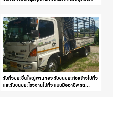
รับทิ้งขยะชิ้นใหญ่พานทอง รับขนขยะก่อสร้างไปทิ้ง
และรับขนขยะโรงงานไปทิ้ง แบบมืออาชีพ รถ
แม็คโครชลบุรี.com