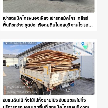
เช่ารถแม็คโครหนองเหียง เช่ารถแม็คโคร เคลียร์
พื้นที่รกร้าง ขุดบ่อ หรือถมดินในชลบุรี งานไว รถ
แม็คโครชลบุรี.com
รับขนต้นไม้ กิ่งไม้ไปทิ้งมาบโป่ง รับขนขยะไปทิ้ง
บริการครอบคลุมทุกพื้นที่ รถแม็คโครชลบุรี.com