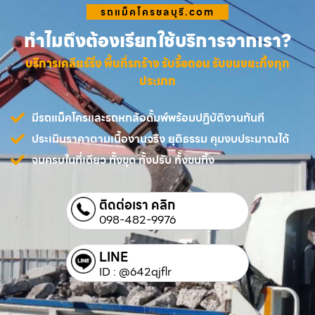
รถแม็คโครชลบุรี.com
ทำไมถึงต้องเรียกใช้บริการจากเรา?
บริการเคลียร์ริ่ง พื้นที่รกร้าง รับรื้อถอน รับขนขยะทิ้งทุก
ประเภท
มีรถแม็คโครและรถหกล้อดั้มพ์พร้อมปฏิบัติงานทันที
ประเมินราคาตามเนื้องานจริง ยุติธรรม คุมงบประมาณได้
จบครบในที่เดียว ทั้งขุด ทั้งปรับ ทั้งขนทิ้ง
ติดต่อเรา คลิก
098-482-9976
LINE
ID : @642qjflr