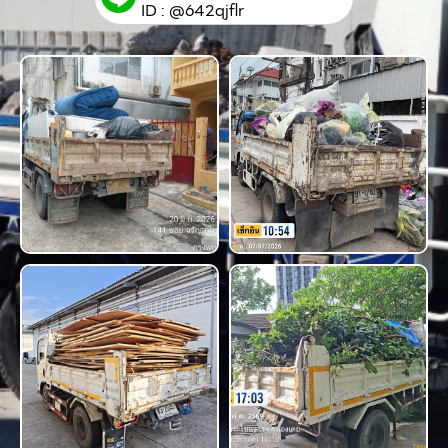
ID : @642qjflr