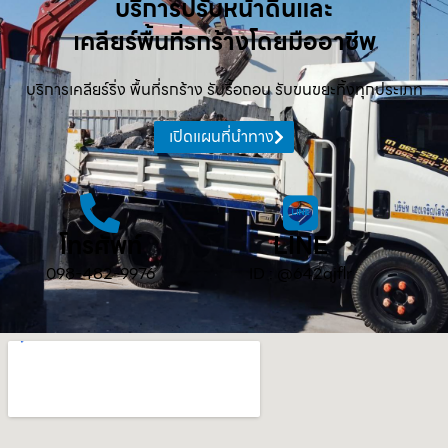
บริการปรับหน้าดินและ
เคลียร์พื้นที่รกร้างโดยมืออาชีพ
บริการเคลียร์ริ่ง พื้นที่รกร้าง รับรื้อถอน รับขนขยะทิ้งทุกประเภท
เปิดแผนที่นำทาง
โทรศัพท์
LINE
098-482-9976
ID : @642qjflr