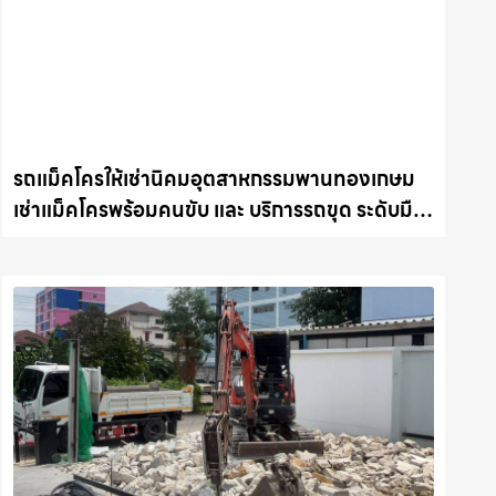
รถแม็คโครให้เช่านิคมอุตสาหกรรมพานทองเกษม
เช่าแม็คโครพร้อมคนขับ และ บริการรถขุด ระดับมือ
อาชีพ รถแม็คโครชลบุรี.com