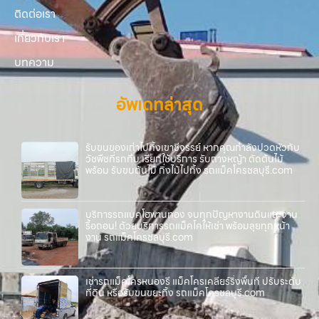
ติดต่อเรา
เกี่ยวกับเรา
บทความ
อัพเดทล่าสุด
รับขนของเก่าไปทิ้งเขาชีจรรย์ หากคุณกำลังปวดหัวกับ
วัชพืชที่รกทึบ เรียกใช้บริการ รับถางหญ้า ตัดต้นไม้
พร้อม รับขนต้นไม้ กิ่งไม้ไปทิ้ง รถแม็คโครชลบุรี.com
บริการรถแบคโฮพานทอง จบทุกปัญหางานดินและงาน
รื้อถอน! ด้วยบริการรถแม็คโคให้เช่า พร้อมลุยทุกหน้า
งาน รถแม็คโครชลบุรี.com
เช่ารถแม็คโครหนองรี แม็คโครเคลียร์ริ่งพื้นที่ ปรับระดับ
ที่ดิน หรือรับขนขยะทิ้ง รถแม็คโครชลบุรี.com