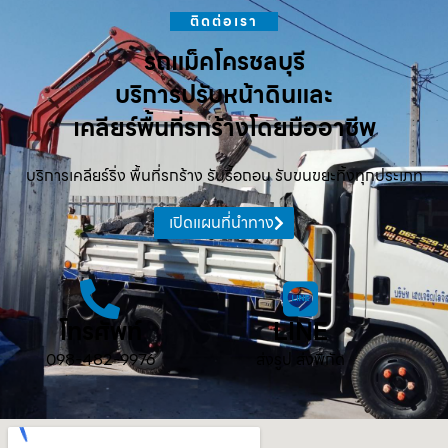
ติดต่อเรา
รถแม็คโครชลบุรี
บริการปรับหน้าดินและ
เคลียร์พื้นที่รกร้างโดยมืออาชีพ
บริการเคลียร์ริ่ง พื้นที่รกร้าง รับรื้อถอน รับขนขยะทิ้งทุกประเภท
เปิดแผนที่นำทาง
โทรศัพท์
LINE
098-482-9976
ส่งรูป ส่งพิกัด