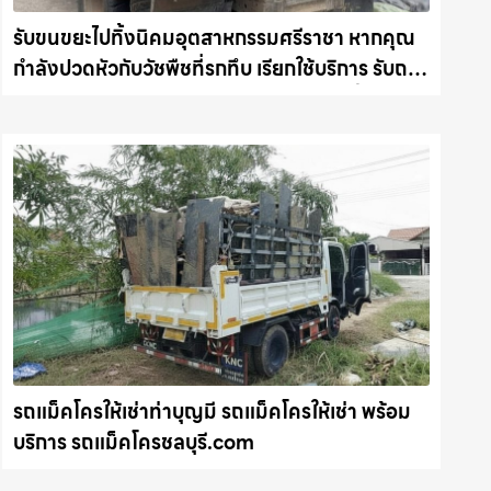
รับขนขยะไปทิ้งนิคมอุตสาหกรรมศรีราชา หากคุณ
กำลังปวดหัวกับวัชพืชที่รกทึบ เรียกใช้บริการ รับถาง
หญ้า ตัดต้นไม้ พร้อม รับขนต้นไม้ กิ่งไม้ไปทิ้ง รถ
แม็คโครชลบุรี.com
รถแม็คโครให้เช่าท่าบุญมี รถแม็คโครให้เช่า พร้อม
บริการ รถแม็คโครชลบุรี.com