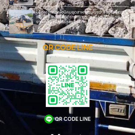
บริการรถแบคโฮนิคมอุตสาหกรรมโรจนะชลบุรี เช่ารถ
แม็คโคร เคลียร์พื้นที่รกร้าง ขุดบ่อ หรือถมดินในชลบุรี
งานไว รถแม็คโครชลบุรี.com
QR CODE LINE
QR CODE LINE