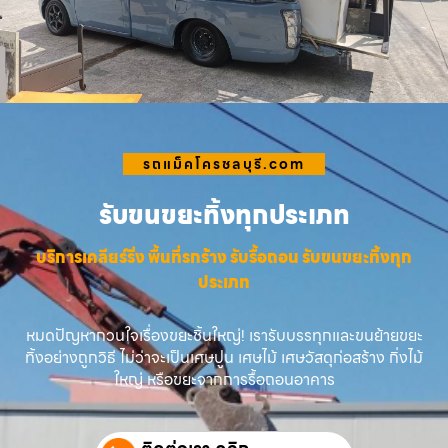
รถแม็คโครชลบุรี.com
รับขนขยะทิ้งทุกประเภท
บริการเคลียร์ริ่ง พื้นที่รกร้าง รับรื้อถอน รับขนขยะทิ้งทุก
ประเภท
หมดปัญหากวนใจเรื่องขยะชิ้นใหญ่! เรารับบรรทุกและขนย้ายขยะ
ทิ้งอย่างถูกวิธี ไม่ว่าจะเป็นเศษปูน เศษไม้ เศษวัสดุก่อสร้าง กิ่งไม้
ใหญ่ หรือขยะจากการรื้อถอนอาคาร