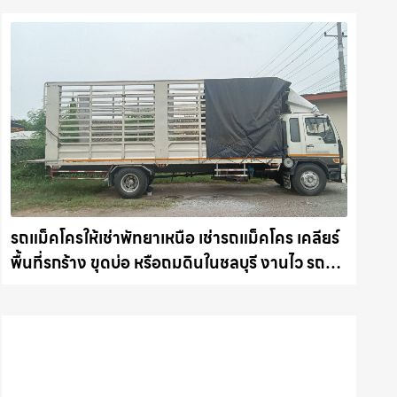
รถแม็คโครให้เช่าพัทยาเหนือ เช่ารถแม็คโคร เคลียร์
พื้นที่รกร้าง ขุดบ่อ หรือถมดินในชลบุรี งานไว รถ
แม็คโครชลบุรี.com