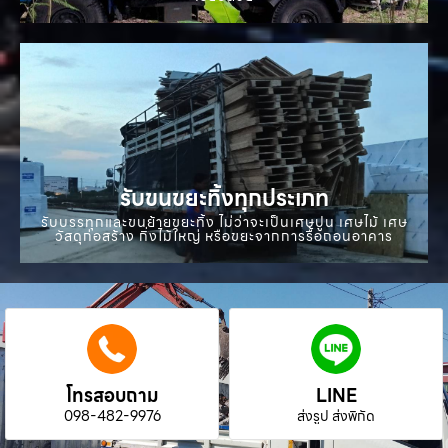
รับขนขยะทิ้งทุกประเภท
รับบรรทุกและขนย้ายขยะทิ้ง ไม่ว่าจะเป็นเศษปูน เศษไม้ เศษ
วัสดุก่อสร้าง กิ่งไม้ใหญ่ หรือขยะจากการรื้อถอนอาคาร
โทรสอบถาม
LINE
098-482-9976
ส่งรูป ส่งพิกัด