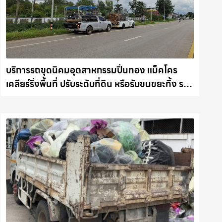
บริการรถขุดนิคมอุตสาหกรรมปิ่นทอง แม็คโคร
เคลียร์ริ่งพื้นที่ ปรับระดับที่ดิน หรือรับขนขยะทิ้ง รถ
แม็คโครชลบุรี.com