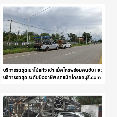
บริการรถขุดเขาไม้แก้ว เช่าแม็คโครพร้อมคนขับ และ
บริการรถขุด ระดับมืออาชีพ รถแม็คโครชลบุรี.com