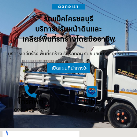
ติดต่อเรา
รถแม็คโครชลบุรี
บริการปรับหน้าดินและ
เคลียร์พื้นที่รกร้างโดยมืออาชีพ
บริการเคลียร์ริ่ง พื้นที่รกร้าง รับรื้อถอน รับขนขยะทิ้งทุกประเภท
เปิดแผนที่นำทาง
โทรศัพท์
LINE
098-482-9976
ส่งรูป ส่งพิกัด