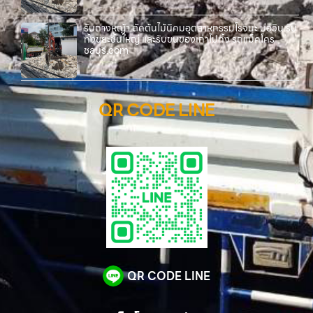
รับถางหญ้า ตัดต้นไม้นิคมอุตสาหกรรมโรจนะ บ่อวิน รับ
ทิ้งขยะชิ้นใหญ่ และรับขนของเก่าไปทิ้ง รถแม็คโคร
ชลบุรี.com
QR CODE LINE
QR CODE LINE