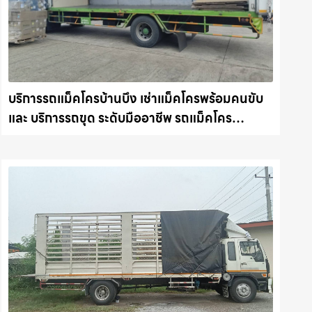
บริการรถแม็คโครบ้านบึง เช่าแม็คโครพร้อมคนขับ
และ บริการรถขุด ระดับมืออาชีพ รถแม็คโคร
ชลบุรี.com