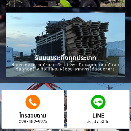
รับขนขยะทิ้งทุกประเภท
รับบรรทุกและขนย้ายขยะทิ้ง ไม่ว่าจะเป็นเศษปูน เศษไม้ เศษ
วัสดุก่อสร้าง กิ่งไม้ใหญ่ หรือขยะจากการรื้อถอนอาคาร
โทรสอบถาม
LINE
098-482-9976
ส่งรูป ส่งพิกัด