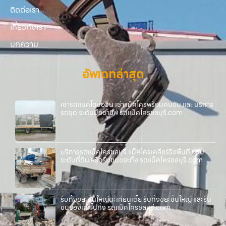
ติดต่อเรา
เกี่ยวกับเรา
บทความ
อัพเดทล่าสุด
เช่ารถแบคโฮบ่อวิน เช่าแม็คโครพร้อมคนขับ และ บริการ
รถขุด ระดับมืออาชีพ รถแม็คโครชลบุรี.com
บริการรถแม็คโครชลบุรี แม็คโครเคลียร์ริ่งพื้นที่ ปรับ
ระดับที่ดิน หรือรับขนขยะทิ้ง รถแม็คโครชลบุรี.com
รับทิ้งขยะชิ้นใหญ่ตะเคียนเตี้ย รับทิ้งขยะชิ้นใหญ่ และรับ
ขนของเก่าไปทิ้ง รถแม็คโครชลบุรี.com