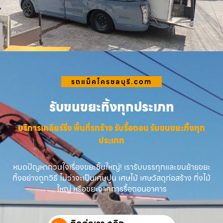
รถแม็คโครชลบุรี.com
รับขนขยะทิ้งทุกประเภท
บริการเคลียร์ริ่ง พื้นที่รกร้าง รับรื้อถอน รับขนขยะทิ้งทุก
ประเภท
หมดปัญหากวนใจเรื่องขยะชิ้นใหญ่! เรารับบรรทุกและขนย้ายขยะ
ทิ้งอย่างถูกวิธี ไม่ว่าจะเป็นเศษปูน เศษไม้ เศษวัสดุก่อสร้าง กิ่งไม้
ใหญ่ หรือขยะจากการรื้อถอนอาคาร