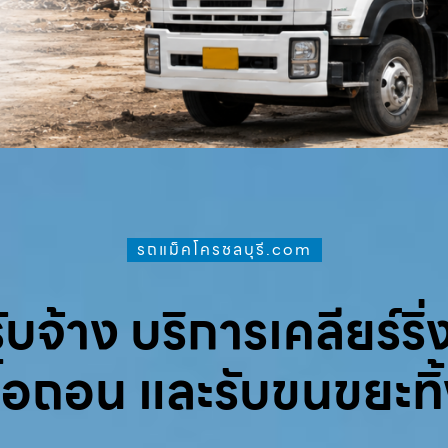
รถแม็คโครชลบุรี.com
จ้าง บริการเคลียร์ริ่ง
ื้อถอน และรับขนขยะทิ