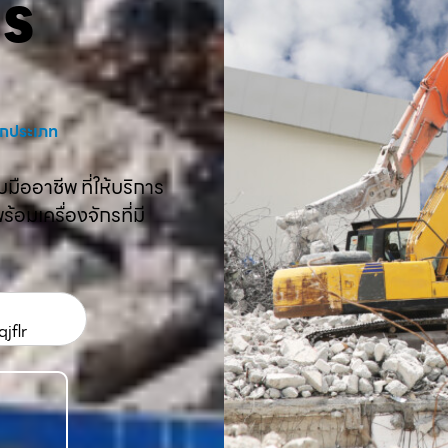
คร
งทุกประเภท
ืออาชีพ ที่ให้บริการ
อมเครื่องจักรที่มี
jflr