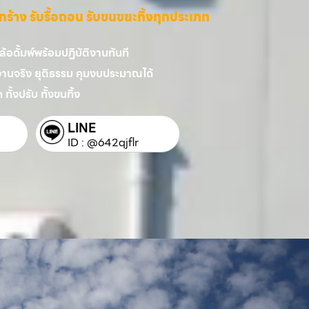
ี่รกร้าง รับรื้อถอน รับขนขยะทิ้งทุกประเภท
อดั้มพ์พร้อมปฏิบัติงานทันที
งานจริง ยุติธรรม คุมงบประมาณได้
 ทั้งปรับ ทั้งขนทิ้ง
LINE
ID : @642qjflr