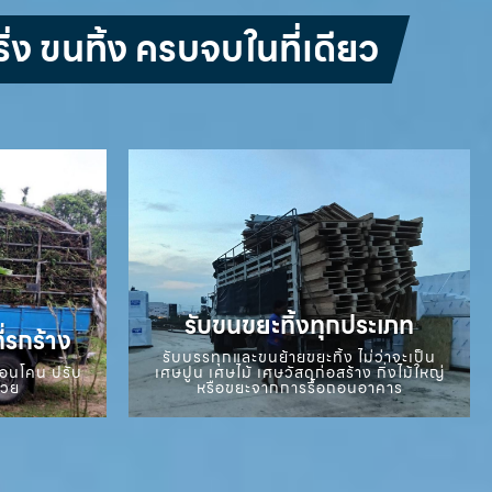
่ง ขนทิ้ง ครบจบในที่เดียว
รับขนขยะทิ้งทุกประเภท
ี่รกร้าง
รับบรรทุกและขนย้ายขยะทิ้ง ไม่ว่าจะเป็น
ถอนโคน ปรับ
เศษปูน เศษไม้ เศษวัสดุก่อสร้าง กิ่งไม้ใหญ่
สวย
หรือขยะจากการรื้อถอนอาคาร