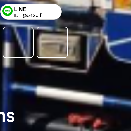
LINE
ID : @642qjflr
าร