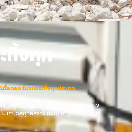
ทิ้งทุก
าง รับรื้อถอน รับขนขยะทิ้งทุกประเภท
นใหญ่! เรารับบรรทุกและขนย้ายขยะทิ้งอย่าง
ษไม้ เศษวัสดุก่อสร้าง กิ่งไม้ใหญ่ หรือขยะจาก