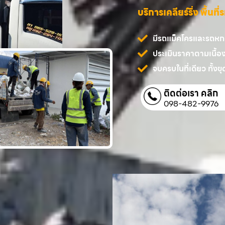
บริการเคลียร์ริ่ง พื้นท
มีรถแม็คโครและรถหกล้
ประเมินราคาตามเนื้อ
จบครบในที่เดียว ทั้งขุด
ติดต่อเรา คลิก
098-482-9976