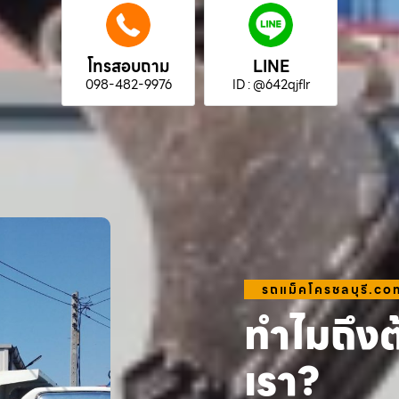
โทรสอบถาม
LINE
098-482-9976
ID : @642qjflr
รถแม็คโครชลบุรี.co
ทำไมถึงต
เรา?