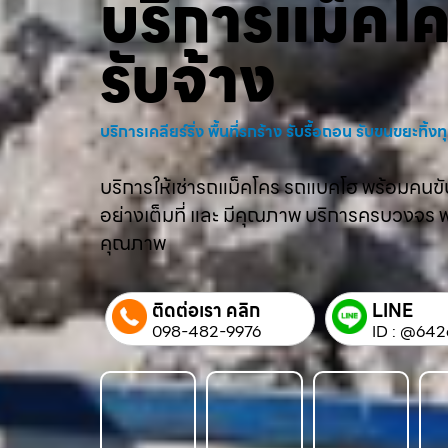
บริการแม็คโ
รับจ้าง
บริการเคลียร์ริ่ง พื้นที่รกร้าง รับรื้อถอน รับขนขยะทิ้
บริการให้เช่ารถแม็คโคร รถแบคโฮ พร้อมคนขับม
อย่างเต็มที่ และ มีคุณภาพ บริการครบวงจร พร้
คุณภาพ
ติดต่อเรา คลิก
LINE
098-482-9976
ID : @642q