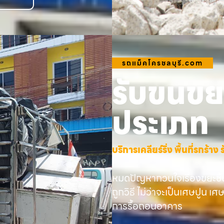
รถแม็คโครชลบุรี.com
รับขนขยะ
ประเภท
บริการเคลียร์ริ่ง พื้นที่รกร้
หมดปัญหากวนใจเรื่องขยะชิ้
ถูกวิธี ไม่ว่าจะเป็นเศษปูน เศ
การรื้อถอนอาคาร