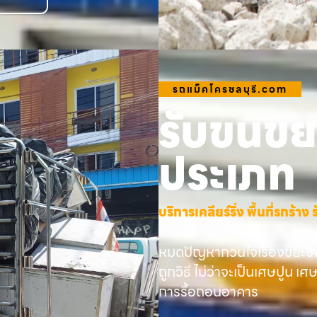
รถแม็คโครชลบุรี.com
รับขนขยะ
ประเภท
บริการเคลียร์ริ่ง พื้นที่รกร้
หมดปัญหากวนใจเรื่องขยะชิ้
ถูกวิธี ไม่ว่าจะเป็นเศษปูน เศ
การรื้อถอนอาคาร