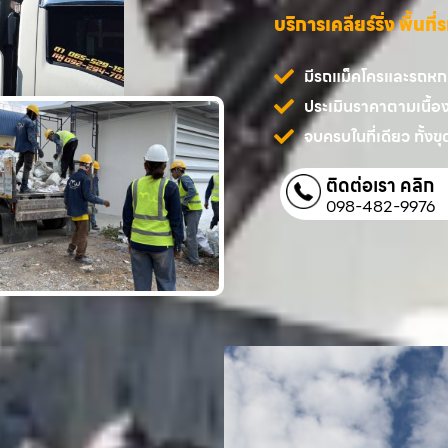
บริการเคลียร์ริ่ง พื้นท
มีรถแม็คโครและรถหกล้
ประเมินราคาตามเนื้อ
จบครบในที่เดียว ทั้งขุด
ติดต่อเรา คลิก
098-482-9976