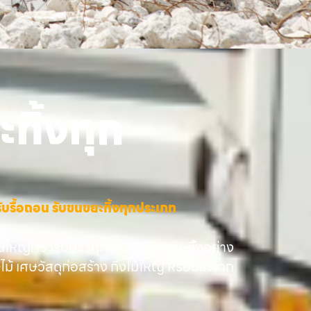
ทิ้งทุก
าง รับรื้อถอน รับขนขยะทิ้งทุกประเภท
นใหญ่! เรารับบรรทุกและขนย้ายขยะทิ้งอย่าง
ษไม้ เศษวัสดุก่อสร้าง กิ่งไม้ใหญ่ หรือขยะจาก