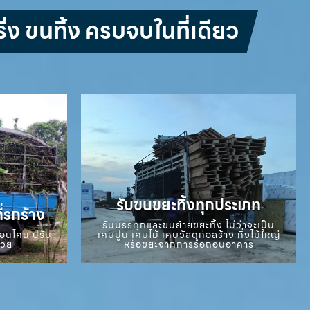
่ง ขนทิ้ง ครบจบในที่เดียว
รับขนขยะทิ้งทุกประเภท
ี่รกร้าง
รับบรรทุกและขนย้ายขยะทิ้ง ไม่ว่าจะเป็น
ถอนโคน ปรับ
เศษปูน เศษไม้ เศษวัสดุก่อสร้าง กิ่งไม้ใหญ่
สวย
หรือขยะจากการรื้อถอนอาคาร