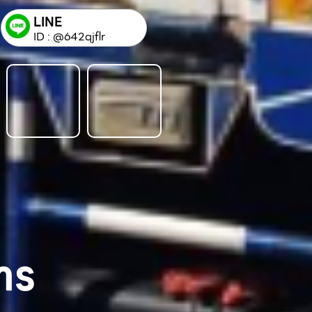
LINE
ID : @642qjflr
าร