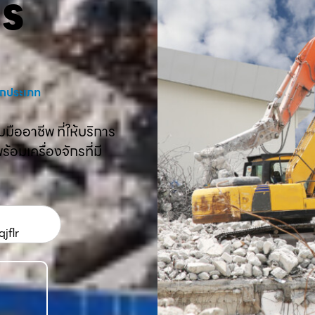
คร
งทุกประเภท
ืออาชีพ ที่ให้บริการ
อมเครื่องจักรที่มี
jflr