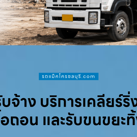
รถแม็คโครชลบุรี.com
จ้าง บริการเคลียร์ริ่ง
ื้อถอน และรับขนขยะทิ