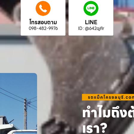
โทรสอบถาม
LINE
098-482-9976
ID : @642qjflr
รถแม็คโครชลบุรี.co
ทำไมถึงต
เรา?