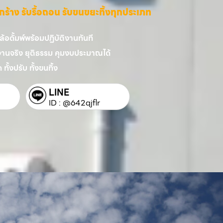
ี่รกร้าง รับรื้อถอน รับขนขยะทิ้งทุกประเภท
อดั้มพ์พร้อมปฏิบัติงานทันที
งานจริง ยุติธรรม คุมงบประมาณได้
 ทั้งปรับ ทั้งขนทิ้ง
LINE
ID : @642qjflr