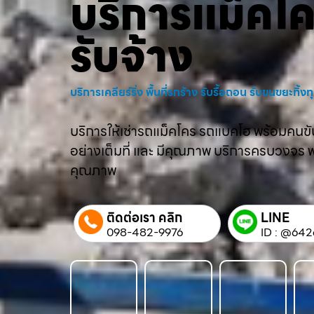
บริการแม็คโ
รับจ้าง
บริการเคลียร์ริ่ง พื้นที่รกร้าง รับรื้อถอน รับขนขยะทิ้
บริการให้เช่ารถแม็คโคร รถแบคโฮ พร้อมคนขับม
อย่างเต็มที่ และ มีคุณภาพ บริการครบวงจร พร้
คุณภาพ
ติดต่อเรา คลิก
LINE
098-482-9976
ID : @642q