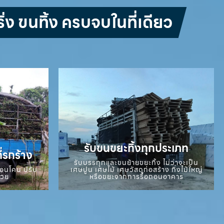
่ง ขนทิ้ง ครบจบในที่เดียว
รับขนขยะทิ้งทุกประเภท
ี่รกร้าง
รับบรรทุกและขนย้ายขยะทิ้ง ไม่ว่าจะเป็น
ถอนโคน ปรับ
เศษปูน เศษไม้ เศษวัสดุก่อสร้าง กิ่งไม้ใหญ่
สวย
หรือขยะจากการรื้อถอนอาคาร