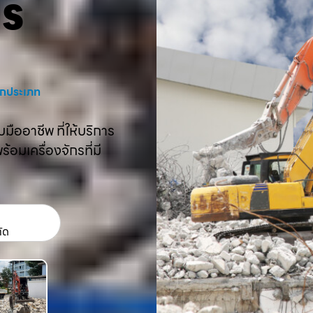
คร
งทุกประเภท
ืออาชีพ ที่ให้บริการ
อมเครื่องจักรที่มี
กัด