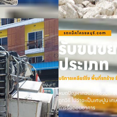
รถแม็คโครชลบุรี.com
รับขนขยะ
ประเภท
บริการเคลียร์ริ่ง พื้นที่รกร้
หมดปัญหากวนใจเรื่องขยะชิ้
ถูกวิธี ไม่ว่าจะเป็นเศษปูน เศ
การรื้อถอนอาคาร