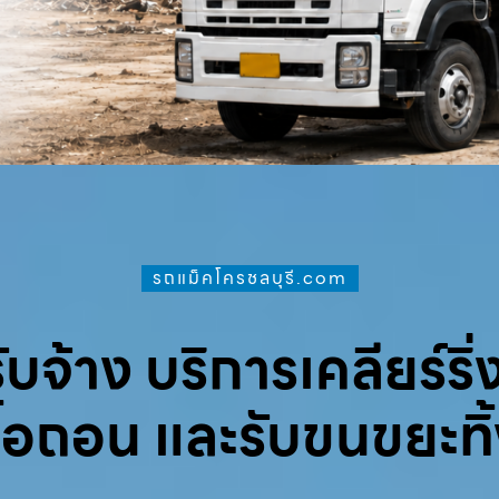
รถแม็คโครชลบุรี.com
จ้าง บริการเคลียร์ริ่ง
ื้อถอน และรับขนขยะทิ