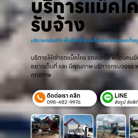
บริการแม็คโ
รับจ้าง
บริการเคลียร์ริ่ง พื้นที่รกร้าง รับรื้อถอน รับขนขยะทิ้
บริการให้เช่ารถแม็คโคร รถแบคโฮ พร้อมคนขับม
อย่างเต็มที่ และ มีคุณภาพ บริการครบวงจร พร้
คุณภาพ
ติดต่อเรา คลิก
LINE
098-482-9976
ส่งรูป ส่งพิ