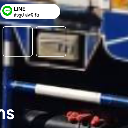
LINE
ส่งรูป ส่งพิกัด
าร