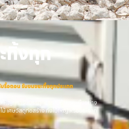
ทิ้งทุก
าง รับรื้อถอน รับขนขยะทิ้งทุกประเภท
นใหญ่! เรารับบรรทุกและขนย้ายขยะทิ้งอย่าง
ษไม้ เศษวัสดุก่อสร้าง กิ่งไม้ใหญ่ หรือขยะจาก