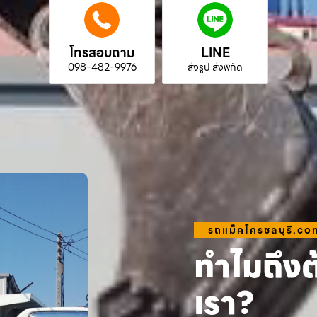
โทรสอบถาม
LINE
098-482-9976
ส่งรูป ส่งพิกัด
รถแม็คโครชลบุรี.co
ทำไมถึงต
เรา?